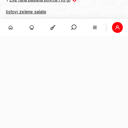
listovi zelene salate
1
mrkva
1
Eva tuna fileti u maslinovom ulju
Dodaj na popis za kupnju
ČLANAK
U čaši i na štapiću:
sladoledni deserti koje
volimo