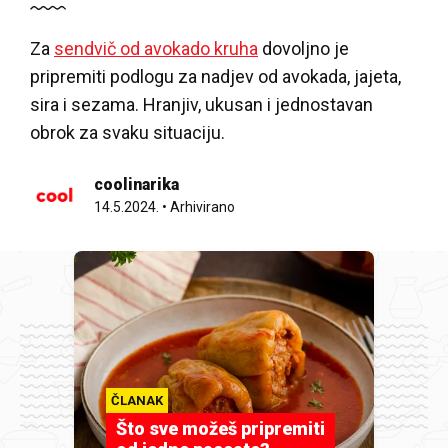
Za
sendvič od avokado kruha
dovoljno je
pripremiti podlogu za nadjev od avokada, jajeta,
sira i sezama. Hranjiv, ukusan i jednostavan
obrok za svaku situaciju.
coolinarika
14.5.2024.
•
Arhivirano
ČLANAK
Što sve možeš pripremiti