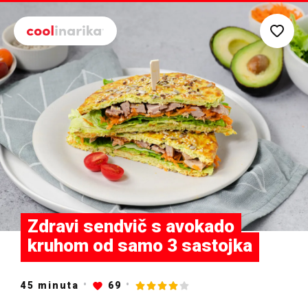
Preskoči na glavni sadržaj
Zdravi sendvič s avokado
kruhom od samo 3 sastojka
45
minuta
69