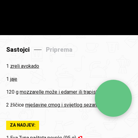
Sastojci
Priprema
1
zreli avokado
1
jaje
120 g
mozzarelle može i edamer ili trapist
2 žličice
mješavine crnog i svijetlog sezama
ZA NADJEV:
1
Eva Tuna pašteta povrće (95 g)