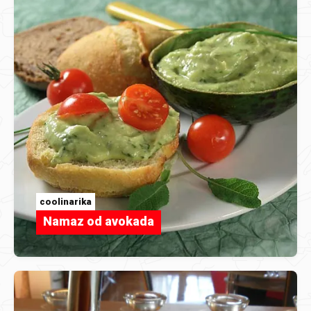
coolinarika
Namaz od avokada