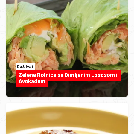
DaSilva1
Zelene Rolnice sa Dimljenim Lososom i
Avokadom