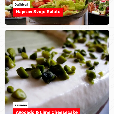
DaSilva1
Napravi Svoju Salatu
sssiena
Avocado & Lime Cheesecake