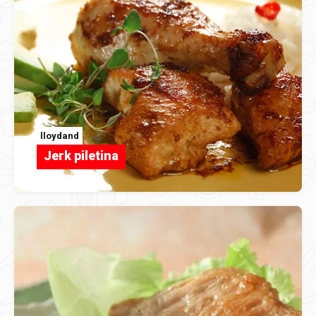
lloydand
Jerk piletina