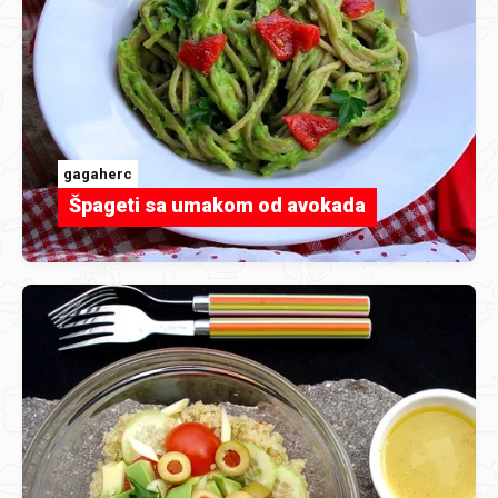
gagaherc
Špageti sa umakom od avokada