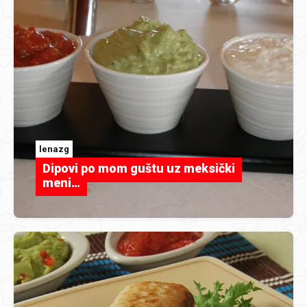
lenazg
Dipovi po mom guštu uz meksički
meni…