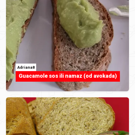
Adriana8
Guacamole sos ili namaz (od avokada)