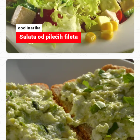
coolinarika
Salata od pilećih fileta