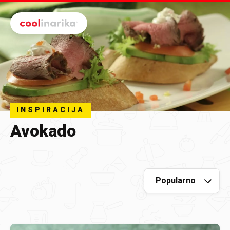
Preskoči na glavni sadržaj
INSPIRACIJA
Avokado