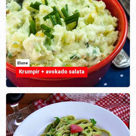
Elune
Krumpir + avokado salata