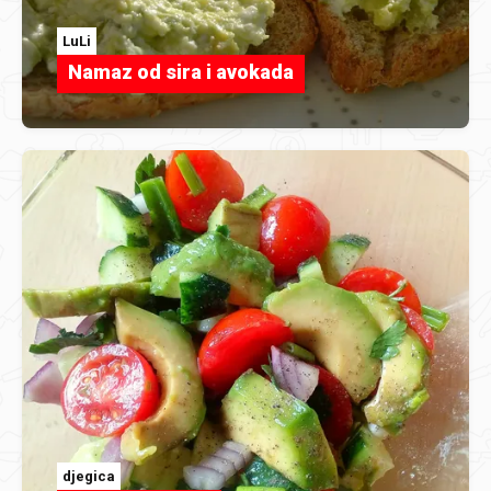
LuLi
Namaz od sira i avokada
djegica