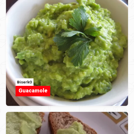
BiserkO
Guacamole