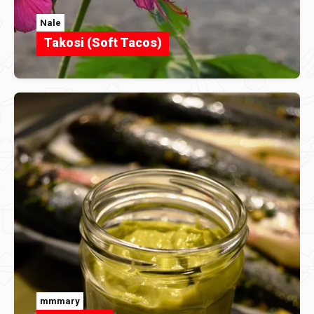
Nale
Takosi (Soft Tacos)
mmmary