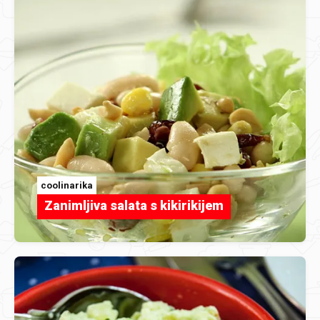
coolinarika
Zanimljiva salata s kikirikijem