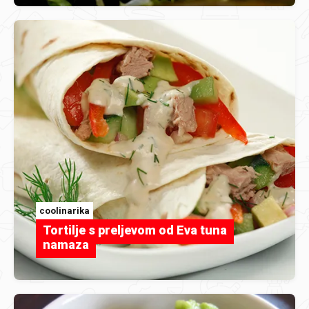
coolinarika
Tortilje s preljevom od Eva tuna
namaza