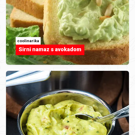
coolinarika
Sirni namaz s avokadom