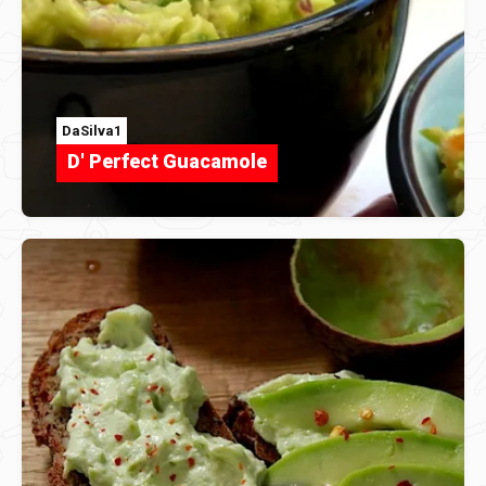
DaSilva1
D' Perfect Guacamole