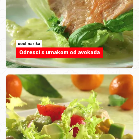
coolinarika
Odresci s umakom od avokada