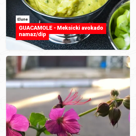
Elune
GUACAMOLE - Meksicki avokado
namaz/dip