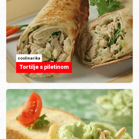
coolinarika
Tortilje s piletinom