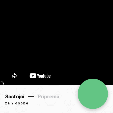
Sastojci
Priprema
za
2 osobe