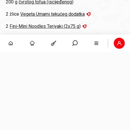
200 g
čvrstog tofua (iscijeđenog)
2 žlice
Vegeta Umami tekućeg dodatka
2
Fini-Mini Noodles Teriyaki (2x75 g)
2 žlice
ulja
100 g
brokule (narezane na male cvjetiće)
2
mlada luka
70 g
smrznute edamame (mlada soja)
1 žlica
Vegeta Umami tekućeg dodatka
2 žličice
sezamovog ulja
1 žlica
rižinog octa
za ukrašavanje
sezamove sjemenke