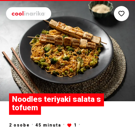
Preskoči na glavni sadržaj
Noodles teriyaki salata s
tofuem
2 osobe
45
minuta
1