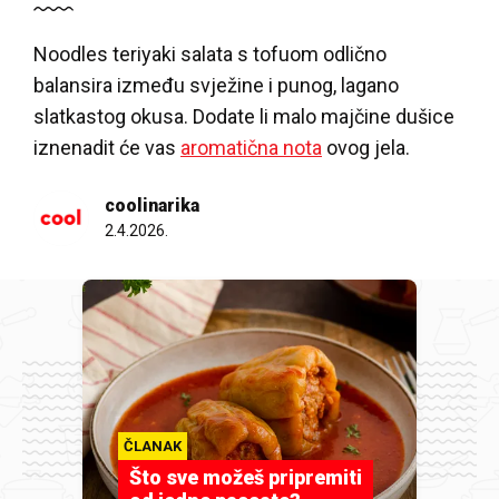
Noodles teriyaki salata s tofuom odlično
balansira između svježine i punog, lagano
slatkastog okusa. Dodate li malo majčine dušice
iznenadit će vas
aromatična nota
ovog jela.
coolinarika
2.4.2026.
ČLANAK
Što sve možeš pripremiti