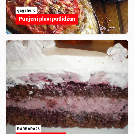
gagaherc
Punjeni plavi patlidžan
BARBARA26