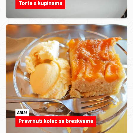
Torta s kupinama
ARI26
Prevrnuti kolac sa breskvama