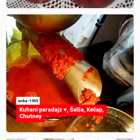
anka-1955
Kuhani paradajz ♥, Šalša, Kečap,
Chutney