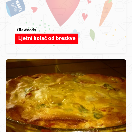
ElleWoods
Ljetni kolač od breskve