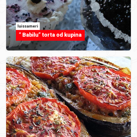
luissameri
” Babilu” torta od kupina