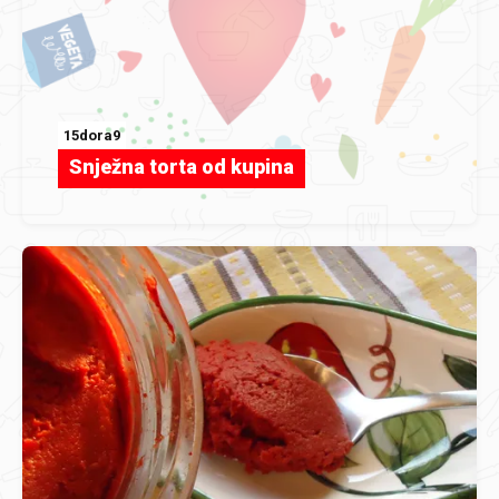
15dora9
Snježna torta od kupina