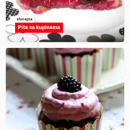
slucajna
Pita sa kupinama