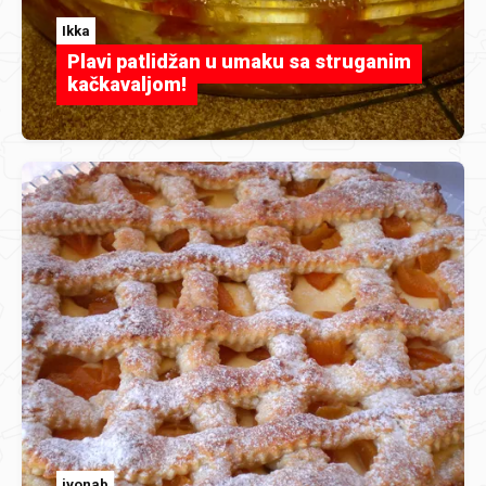
Ikka
Plavi patlidžan u umaku sa struganim
kačkavaljom!
ivonab