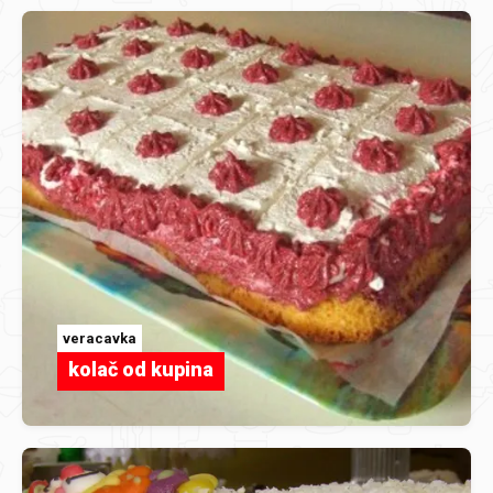
veracavka
kolač od kupina