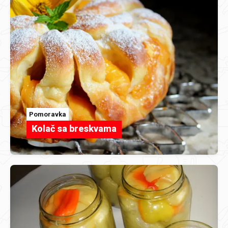
Pomoravka
Kolač sa breskvama