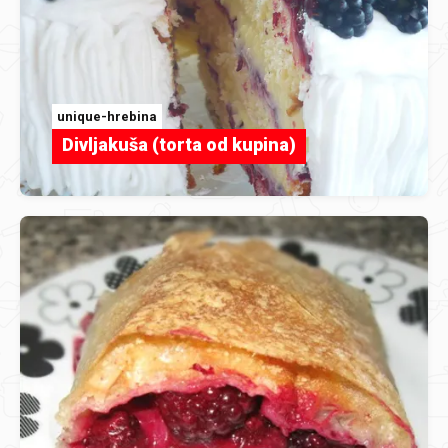
unique-hrebina
Divljakuša (torta od kupina)