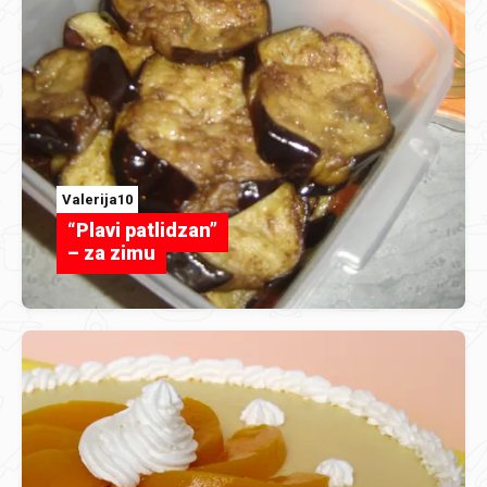
Valerija10
“Plavi patlidzan”
– za zimu