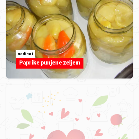
nadica1
Paprike punjene zeljem