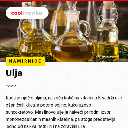
Preskoči na glavni sadržaj
NAMIRNICE
Ulja
Kada je riječ o uljima, najveću količinu vitamina E sadrži ulje
pšeničnih klica, a potom sojino, kukuruzovo i
suncokretovo. Maslinovo ulje je najveći prirodni izvor
mononezasićenih masnih kiselina, pa stoga predstavlja
jedno od najkvalitetnijih i najzdravijih ulja.