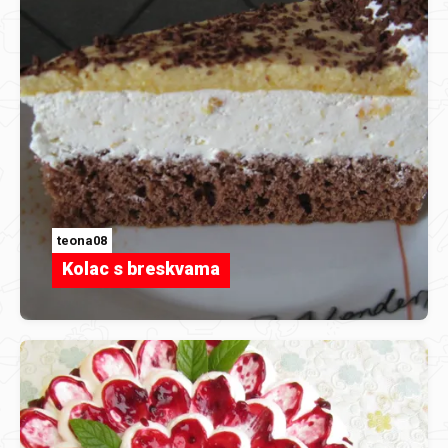
teona08
Kolac s breskvama