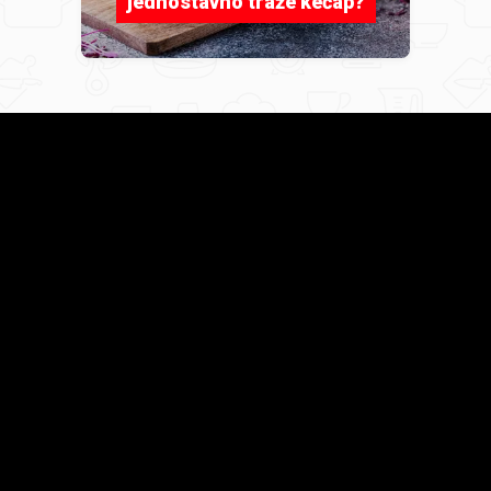
jednostavno traže kečap?