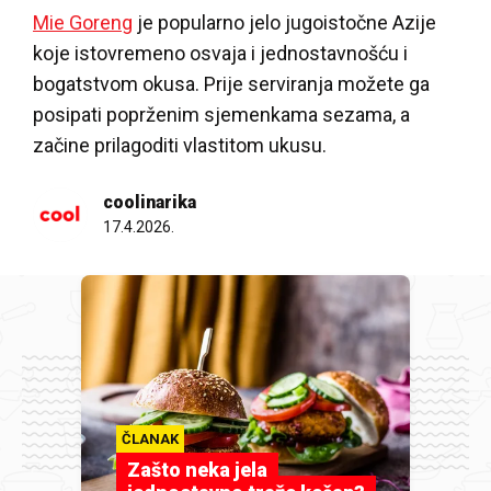
Mie Goreng
je popularno jelo jugoistočne Azije
koje istovremeno osvaja i jednostavnošću i
bogatstvom okusa. Prije serviranja možete ga
posipati poprženim sjemenkama sezama, a
začine prilagoditi vlastitom ukusu.
coolinarika
17.4.2026.
ČLANAK
Zašto neka jela