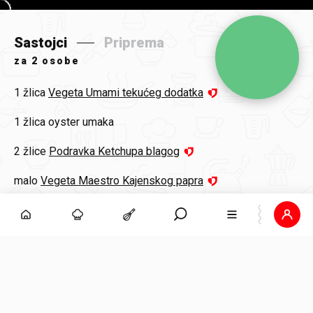
Sastojci
Priprema
za
2 osobe
1 žlica
Vegeta Umami tekućeg dodatka
1 žlica
oyster umaka
2 žlice
Podravka Ketchupa blagog
malo
Vegeta Maestro Kajenskog papra
1 žličica
sezamova ulja
2
Fini-Mini Wok Noodles
2 žlice
suncokretovog ulja
2
jaja