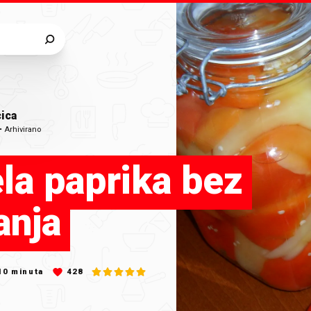
cica
•
Arhivirano
la paprika bez
anja
10
minuta
428