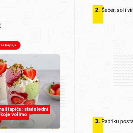
2
.
Šećer, sol i 
)
 za kupnju
 na štapiću: sladoledni
 koje volimo
3
.
Papriku posta