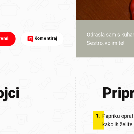
Odrasla sam s kuhanj
remi
Komentiraj
73
Sestro, volim te!
jci
Prip
1
.
Papriku oprat
kako ih želite