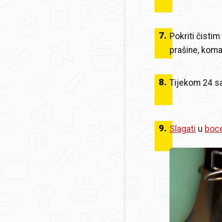
7
.
Pokriti čistim
prašine, koma
8
.
Tijekom 24 sa
9
.
Slagati
u
boc