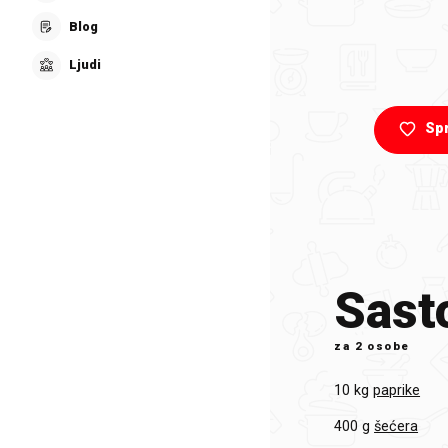
Blog
Ljudi
Sp
Sasto
za
2 osobe
10 kg
paprike
400 g
šećera