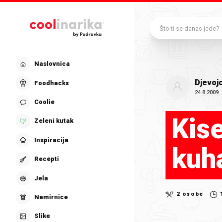
Preskoči na glavni sadržaj
Što ti se danas jede?
Naslovnica
Djevoj
Foodhacks
24.8.2009.
Coolie
Kise
Zeleni kutak
Inspiracija
kuh
Recepti
Jela
2 osobe
Namirnice
Slike