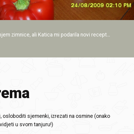
em zimnice, ali Katica mi podarila novi recept…
rema
i, osloboditi sjemenki, izrezati na osmine (onako
 vidjeti u svom tanjuru!)