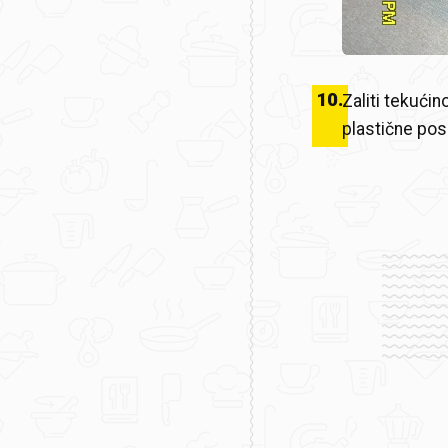
10
.
Zaliti tekućin
plastične po