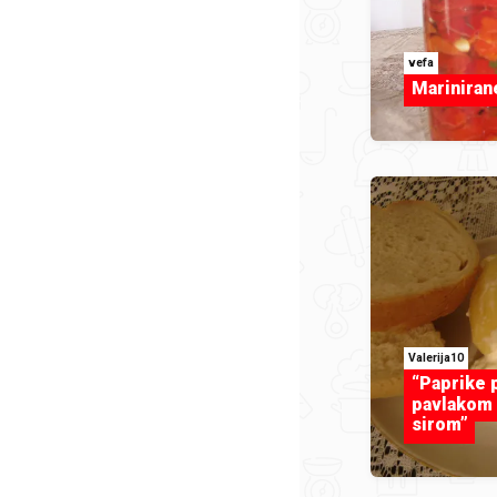
vefa
Mariniran
Valerija10
“Paprike 
pavlakom 
sirom”