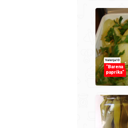
Valerija10
“Barena
paprika”