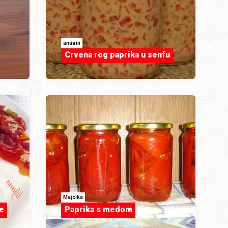
anavin
Crvena rog paprika u senfu
Majcika
e
Paprika s medom