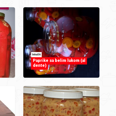
Inka56
Paprike sa belim lukom (al
dente)