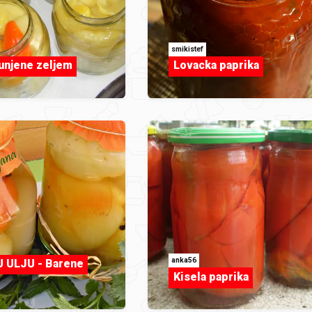
smikistef
unjene zeljem
Lovacka paprika
anka56
 ULJU - Barene
Kisela paprika