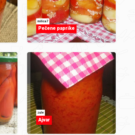
milica7
Pečene paprike
zule
Ajvar