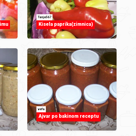
Tanja567
zimu
Kisela paprika(zimnica)
vefa
Ajvar po bakinom receptu