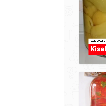
Luda-Zeka
Kise