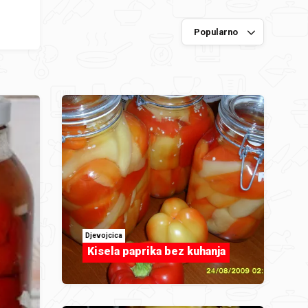
Djevojcica
Kisela paprika bez kuhanja