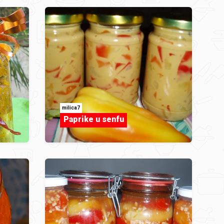
milica7
Paprike u senfu