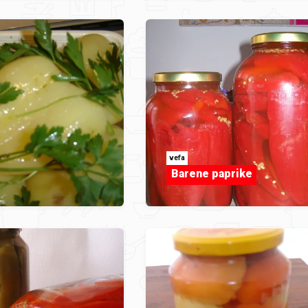
vefa
Barene paprike