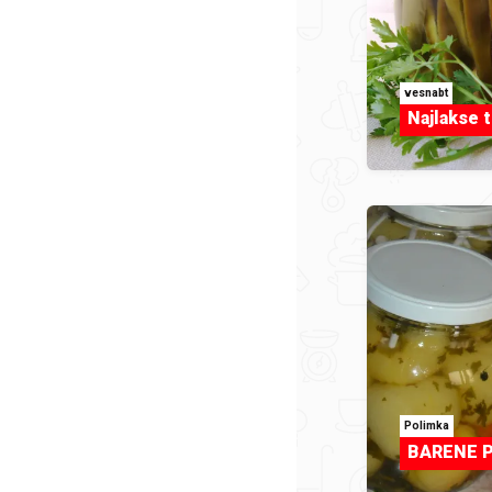
vesnabt
Najlakse t
Polimka
BARENE P