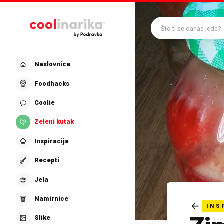
Preskoči na glavni sadržaj
Što ti se danas jede?
Naslovnica
Foodhacks
Coolie
Zeleni kutak
Inspiracija
Recepti
Jela
Namirnice
INS
Slike