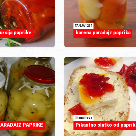
TANJA1234
ursija paprike
barena paradajz paprika
liljanailieva
ARADAIZ PAPRIKE
Pikantno slatko od paprik