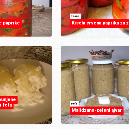
Taana
e paprike
Kisela crvena paprika za 
punjene
vefa
i feta
Malidzano-zeleni ajvar