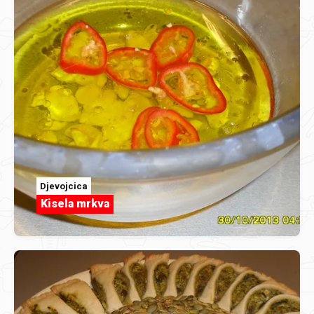
Djevojcica
Kisela mrkva