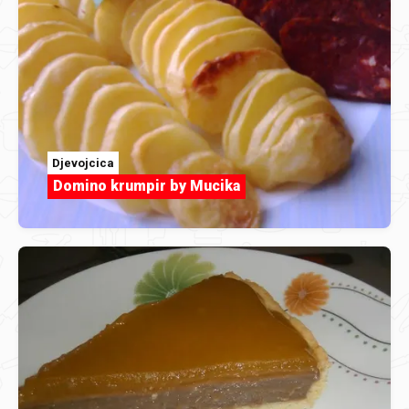
Djevojcica
Domino krumpir by Mucika