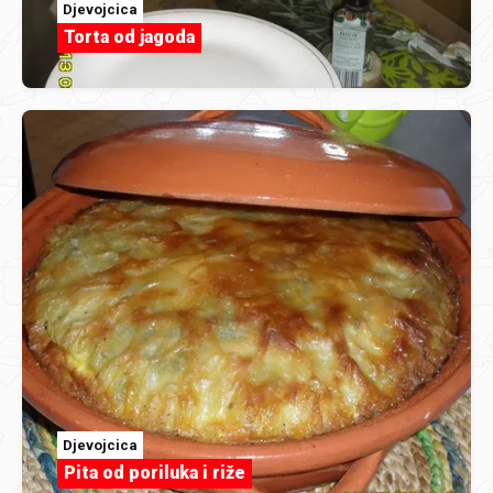
Djevojcica
Torta od jagoda
Djevojcica
Pita od poriluka i riže