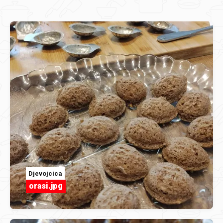
Djevojcica
orasi.jpg