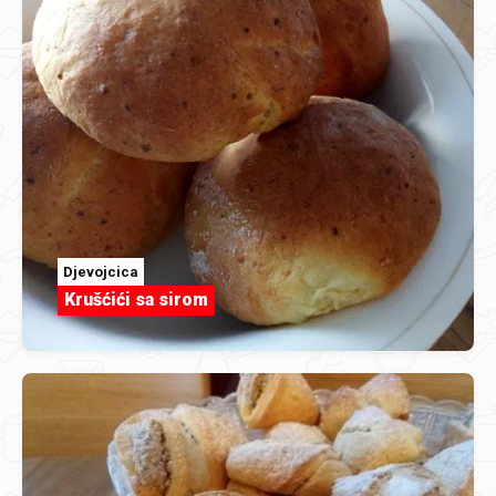
Djevojcica
Krušćići sa sirom