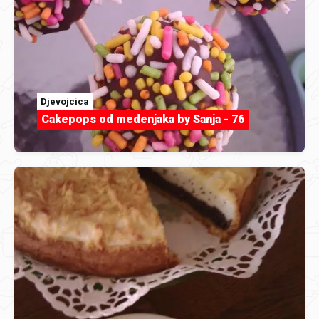
Djevojcica
Cakepops od medenjaka by Sanja - 76