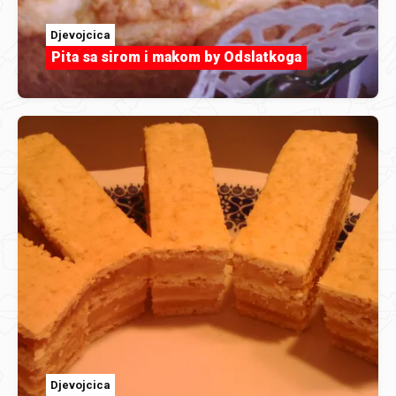
Djevojcica
Pita sa sirom i makom by Odslatkoga
Djevojcica