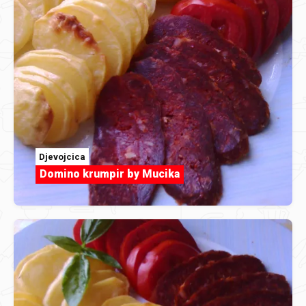
Djevojcica
Domino krumpir by Mucika