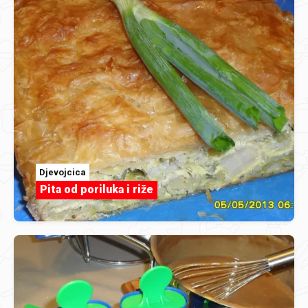
Djevojcica
Pita od poriluka i riže