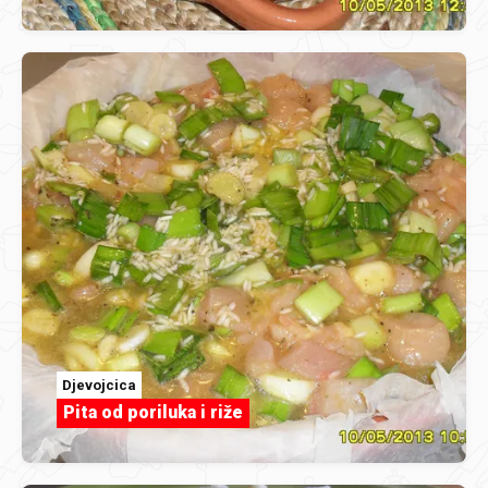
Djevojcica
Pita od poriluka i riže