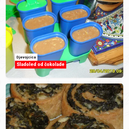
Djevojcica
Sladoled od čokolade