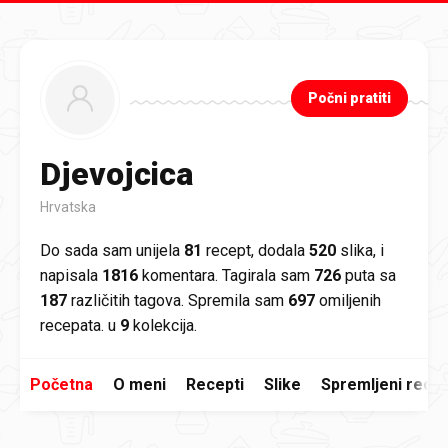
Preskoči na glavni sadržaj
Počni pratiti
Djevojcica
Hrvatska
Do sada sam unijela
81
recept, dodala
520
slika, i
napisala
1816
komentara. Tagirala sam
726
puta sa
187
različitih tagova. Spremila sam
697
omiljenih
recepata. u
9
kolekcija.
Početna
O meni
Recepti
Slike
Spremljeni recep