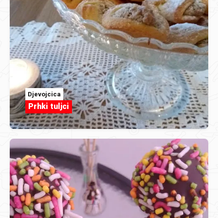
Djevojcica
Prhki tuljci