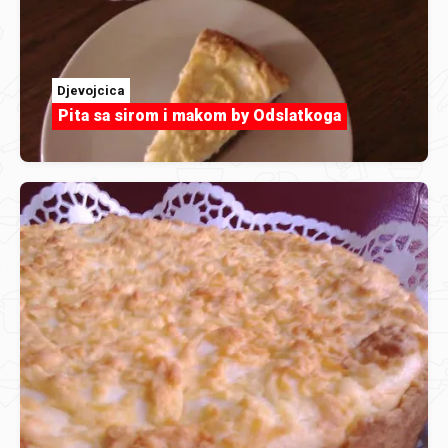
Djevojcica
Pita sa sirom i makom by Odslatkoga