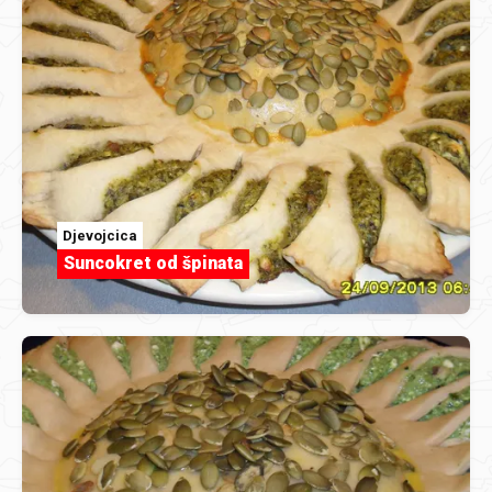
Djevojcica
Suncokret od špinata