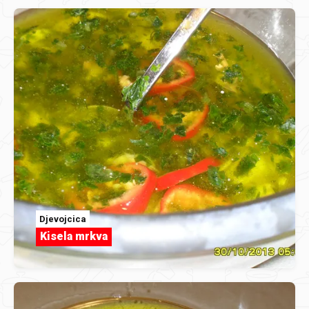
Djevojcica
Kisela mrkva