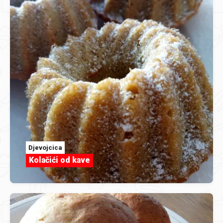
Djevojcica
Kolačići od kave