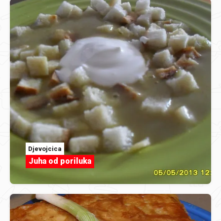
Djevojcica
Juha od poriluka