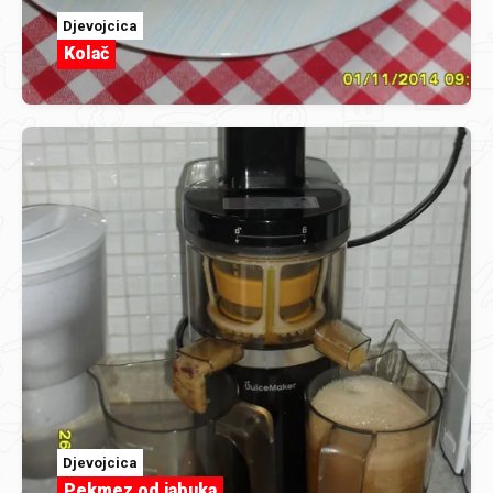
Djevojcica
Kolač
Djevojcica
Pekmez od jabuka