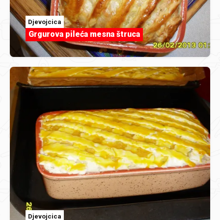
Djevojcica
Grgurova pileća mesna štruca
Djevojcica