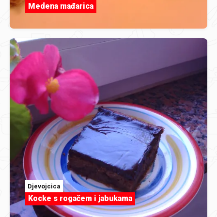
Medena mađarica
Djevojcica
Kocke s rogačem i jabukama