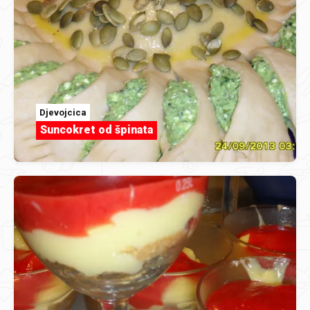
Djevojcica
Suncokret od špinata