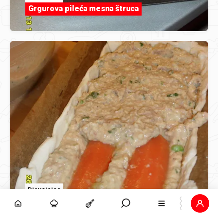
Grgurova pileća mesna štruca
Djevojcica
Grgurova pileća mesna štruca