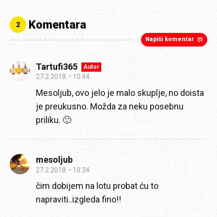
Komentara
2
Napiši komentar
Tartufi365
Autor
27.2.2018.
10:44
Mesoljub, ovo jelo je malo skuplje, no doista
je preukusno. Možda za neku posebnu
priliku. 🙂
mesoljub
27.2.2018.
10:34
čim dobijem na lotu probat ću to
napraviti..izgleda fino!!