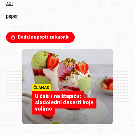
sol
papar
Dodaj na popis za kupnju
ČLANAK
U čaši i na štapiću:
sladoledni deserti koje
volimo