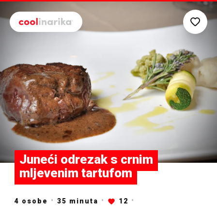
Preskoči na glavni sadržaj
Juneći odrezak s crnim
mljevenim tartufom
4 osobe
35
minuta
12