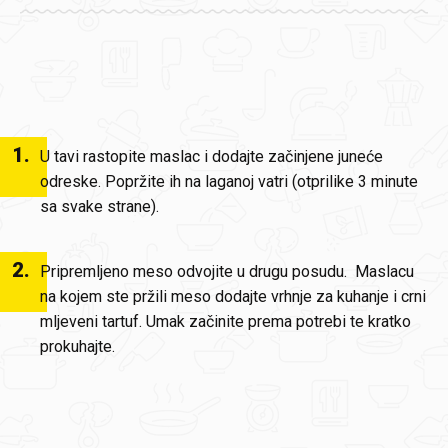
1
.
U tavi rastopite maslac i dodajte začinjene juneće
odreske. Popržite ih na laganoj vatri (otprilike 3 minute
sa svake strane).
2
.
Pripremljeno meso odvojite u drugu posudu. Maslacu
na kojem ste pržili meso dodajte vrhnje za kuhanje i crni
mljeveni tartuf. Umak začinite prema potrebi te kratko
prokuhajte.