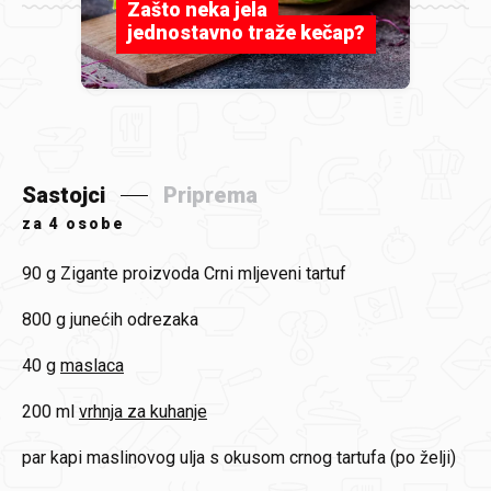
Zašto neka jela
jednostavno traže kečap?
Sastojci
Priprema
za
4 osobe
90 g
Zigante proizvoda Crni mljeveni tartuf
800 g
junećih odrezaka
40 g
maslaca
200 ml
vrhnja za kuhanje
par kapi
maslinovog ulja s okusom crnog tartufa (po želji)