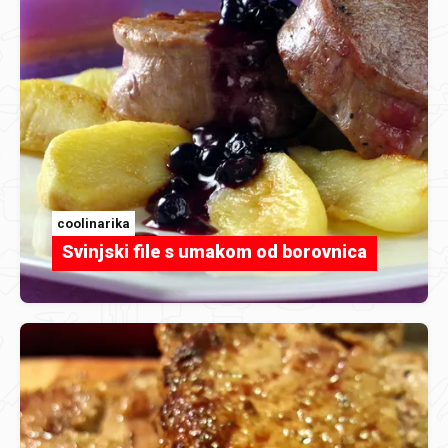
coolinarika
Svinjski file s umakom od borovnica