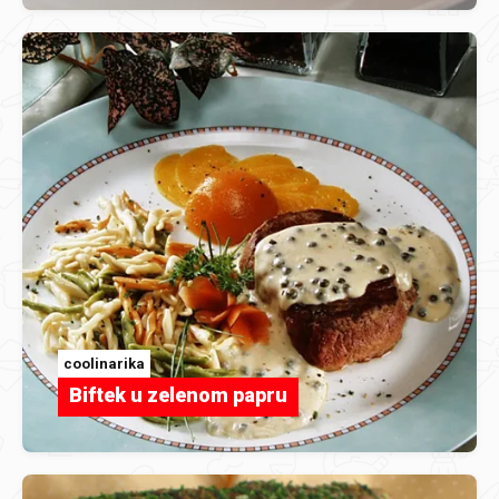
coolinarika
Biftek u zelenom papru