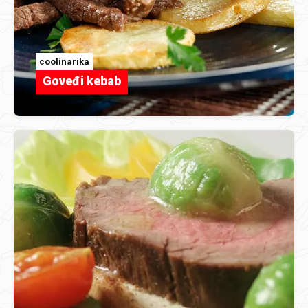
coolinarika
Goveđi kebab