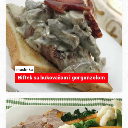
maslinka
Biftek sa bukovačom i gorgonzolom