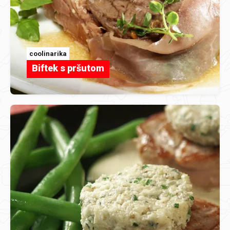
coolinarika
Biftek s pršutom