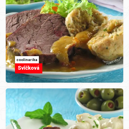
coolinarika
Svîčková