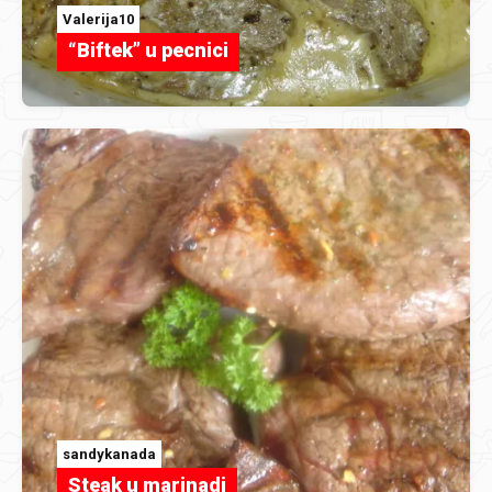
Valerija10
“Biftek” u pecnici
sandykanada
Steak u marinadi