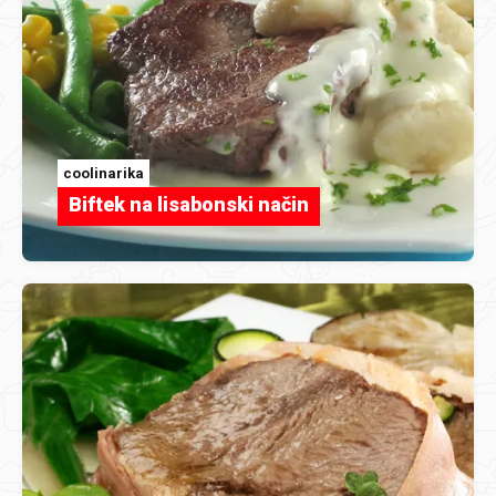
coolinarika
Biftek na lisabonski način