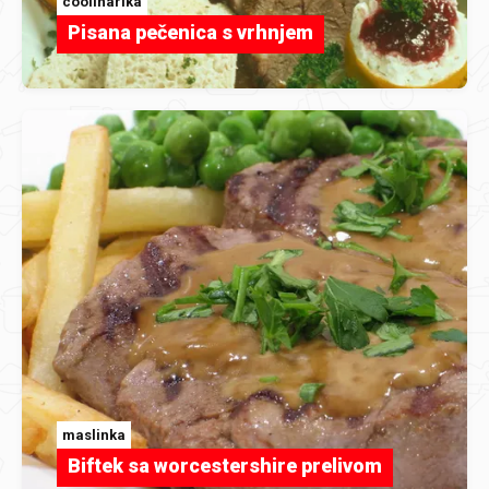
coolinarika
Pisana pečenica s vrhnjem
maslinka
Biftek sa worcestershire prelivom