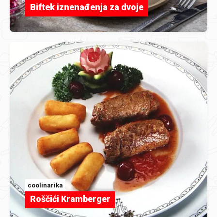
Biftek iznenađenja za dvoje
coolinarika
Roščići Kramberger