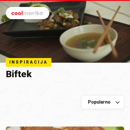
Preskoči na glavni sadržaj
INSPIRACIJA
Biftek