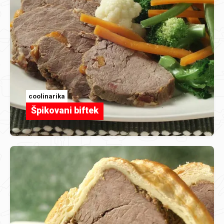
coolinarika
Špikovani biftek