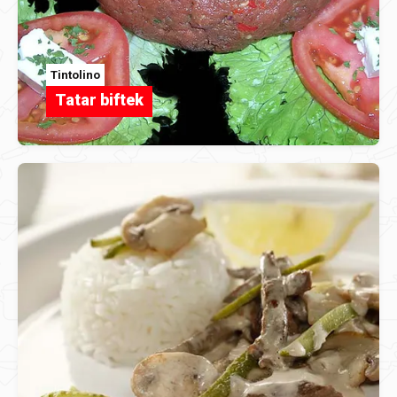
Tintolino
Tatar biftek