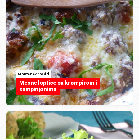
MontenegroGirl
Mesne loptice sa krompirom i
sampinjonima