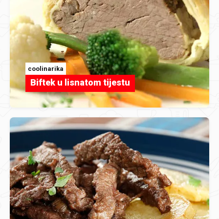
coolinarika
Biftek u lisnatom tijestu