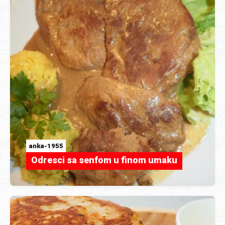
anka-1955
Odresci sa senfom u finom umaku