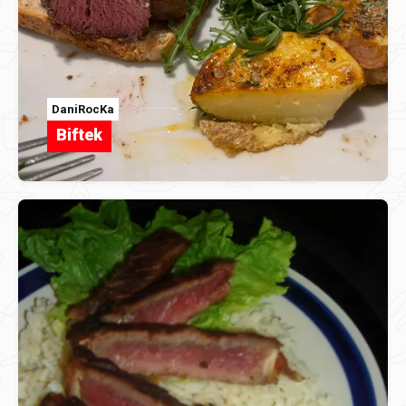
DaniRocKa
Biftek