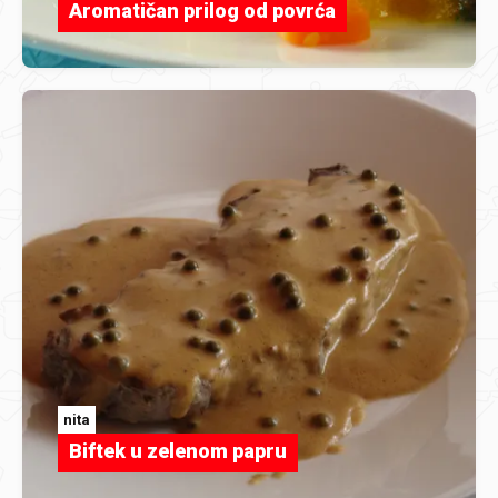
Aromatičan prilog od povrća
nita
Biftek u zelenom papru