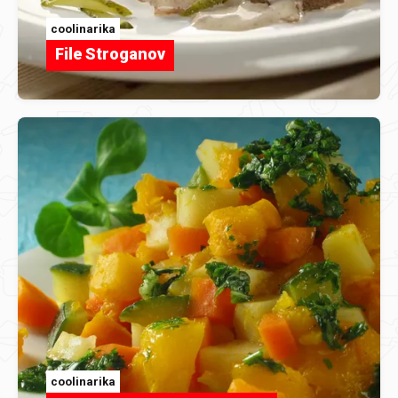
coolinarika
File Stroganov
coolinarika