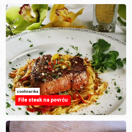
coolinarika
File steak na povrću