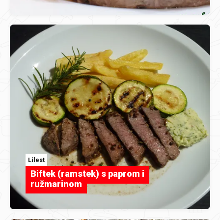
Lilest
Biftek (ramstek) s paprom i
ružmarinom