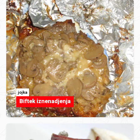
jojka
Biftek iznenadjenja