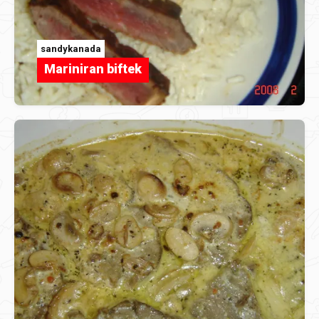
sandykanada
Mariniran biftek