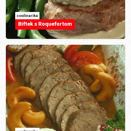
coolinarika
Biftek s Roquefortom