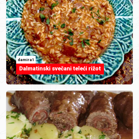
damira1
Dalmatinski svečani teleći rižot