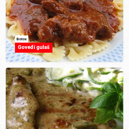
Botox
Goveđi gulaš