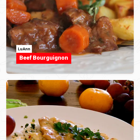
LuAnn
Beef Bourguignon