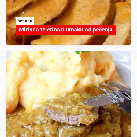
betinna
Mirisna teletina u umaku od pečenja