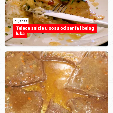
biljanas
Telece snicle u sosu od senfa i belog
luka