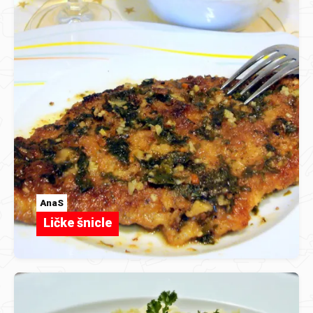
AnaS
Ličke šnicle