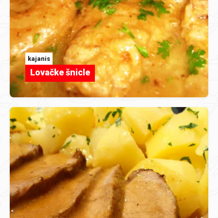
kajanis
Lovačke šnicle