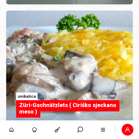
unikatica
Züri-Gschnätzlets ( Ciriško sjeckano
meso )