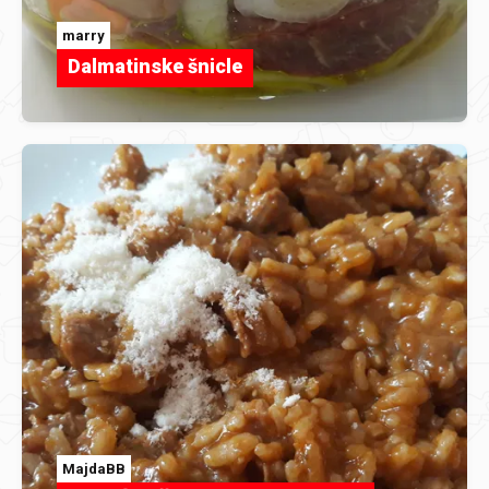
marry
Dalmatinske šnicle
MajdaBB