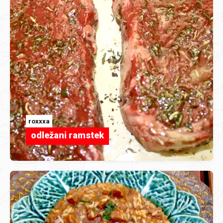
roxxxa
odležani ramstek