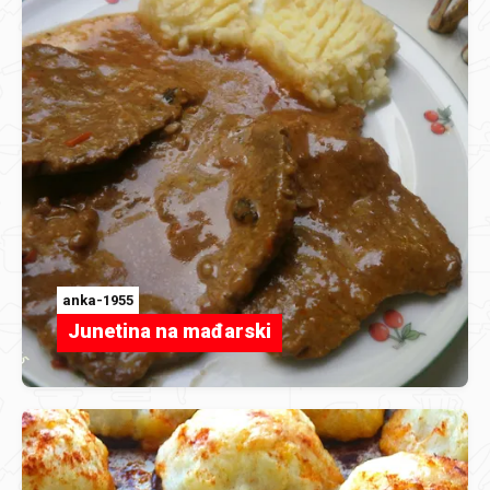
anka-1955
Junetina na mađarski