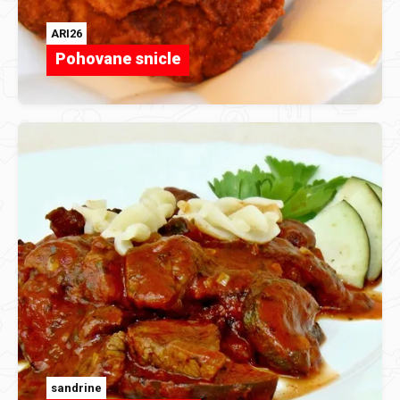
ARI26
Pohovane snicle
sandrine