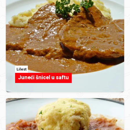
Lilest
Juneći šnicel u saftu