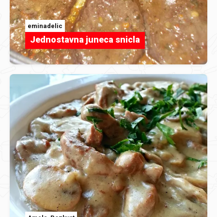
eminadelic
Jednostavna juneca snicla