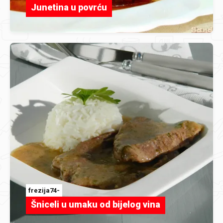
Junetina u povrću
frezija74-
Šniceli u umaku od bijelog vina