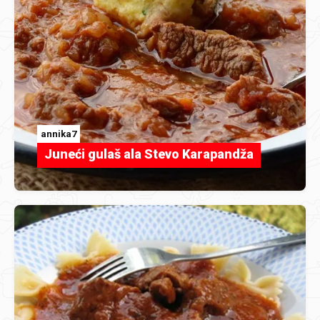
annika7
Juneći gulaš ala Stevo Karapandža