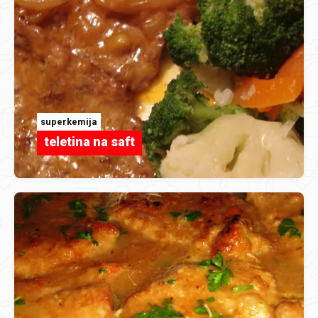
superkemija
teletina na saft