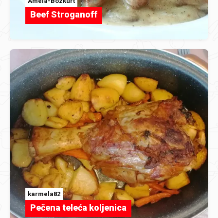
Amela-Bozkurt
Beef Stroganoff
karmela82
Pečena teleća koljenica