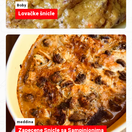
Boby
Lovačke šnicle
meddina
Zapecene Snicle sa Sampinjonima