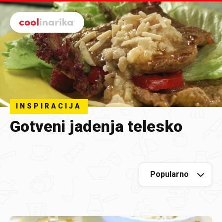
Preskoči na glavni sadržaj
INSPIRACIJA
Gotveni jadenja telesko