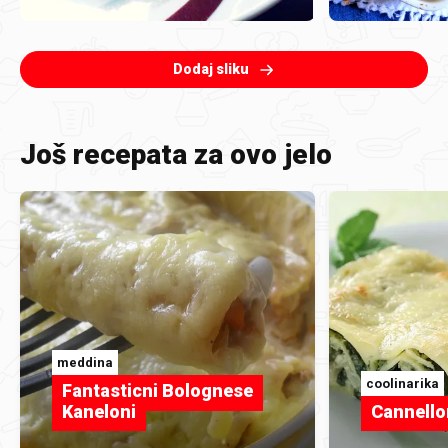
Dodaj sliku
Još recepata za ovo jelo
meddina
coolinarika
Fantasticni Bolognese
Kaneloni
Cannello