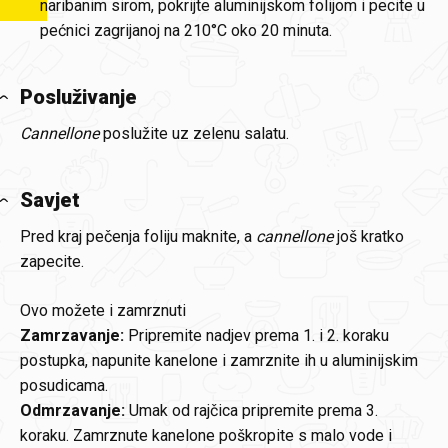
naribanim sirom, pokrijte aluminijskom folijom i pecite u
pećnici zagrijanoj na 210°C oko 20 minuta.
Posluživanje
Cannellone
poslužite uz zelenu salatu.
Savjet
Pred kraj pečenja foliju maknite, a
cannellone
još kratko
zapecite.
Ovo možete i zamrznuti
Zamrzavanje:
Pripremite nadjev prema 1. i 2. koraku
postupka, napunite kanelone i zamrznite ih u aluminijskim
posudicama.
Odmrzavanje:
Umak od rajčica pripremite prema 3.
koraku. Zamrznute kanelone poškropite s malo vode i