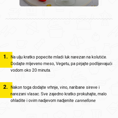
1
.
Na ulju kratko popecite mladi luk narezan na kolutiće.
Dodajte mljeveno meso, Vegetu, pa pirjajte podlijevajući
vodom oko 20 minuta.
2
.
Nakon toga dodajte vrhnje, vino, naribane sireve i
narezani vlasac. Sve zajedno kratko prokuhajte, malo
ohladite i ovim nadjevom nadjenite
cannellone
.