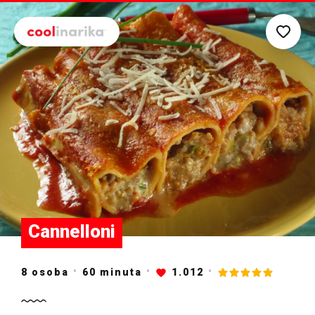
Preskoči na glavni sadržaj
Cannelloni
8 osoba
60
minuta
1.012