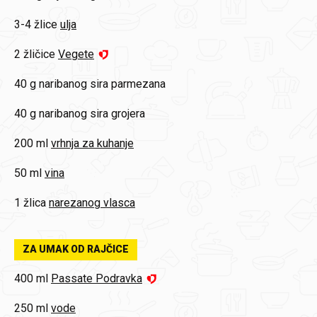
3-4 žlice
ulja
2 žličice
Vegete
40 g
naribanog sira parmezana
40 g
naribanog sira grojera
200 ml
vrhnja za kuhanje
50 ml
vina
1 žlica
narezanog vlasca
ZA UMAK OD RAJČICE
400 ml
Passate Podravka
250 ml
vode