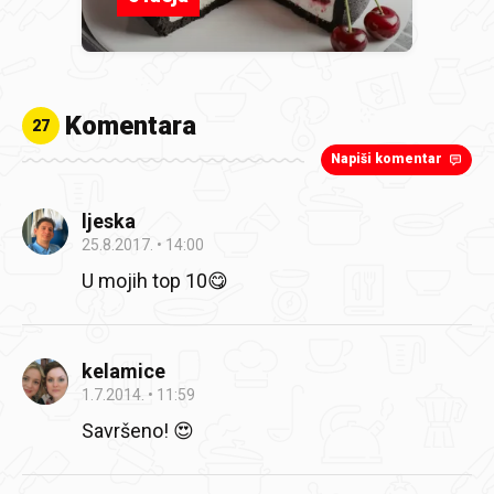
Komentara
27
Napiši komentar
ljeska
25.8.2017.
14:00
U mojih top 10😋
kelamice
1.7.2014.
11:59
Savršeno! 😍