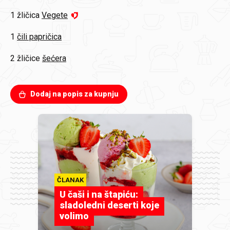
1 žličica
Vegete
1
čili papričica
2 žličice
šećera
Dodaj na popis za kupnju
ČLANAK
U čaši i na štapiću:
sladoledni deserti koje
volimo