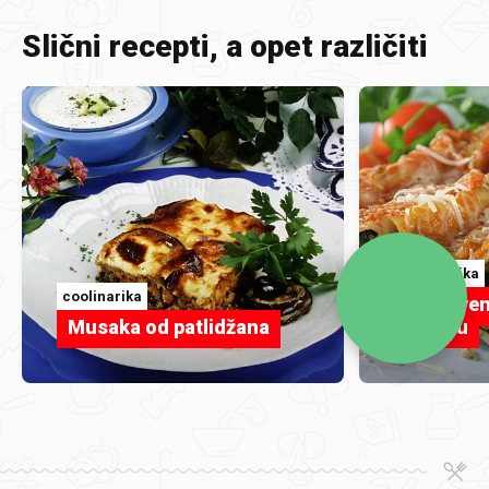
Slični recepti, a opet različiti
coolinarika
coolinarika
Nadjeven
Musaka od patlidžana
umaku