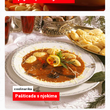
coolinarika
Pašticada s njokima