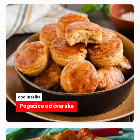
coolinarika
Pogačice od čvaraka