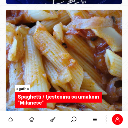
agatha
Spaghetti / tjestenina sa umakom
"Milanese"