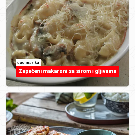
coolinarika
Zapečeni makaroni sa sirom i gljivama