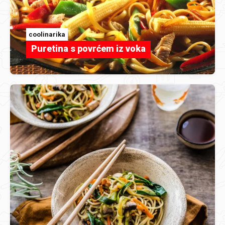
coolinarika
Puretina s povrćem iz voka