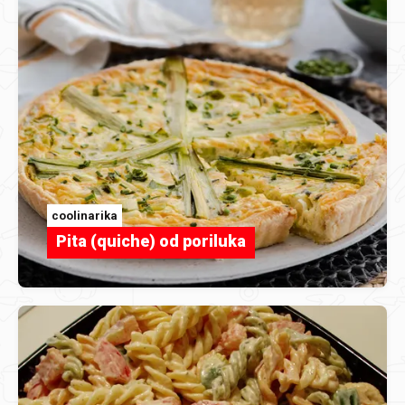
coolinarika
Pita (quiche) od poriluka