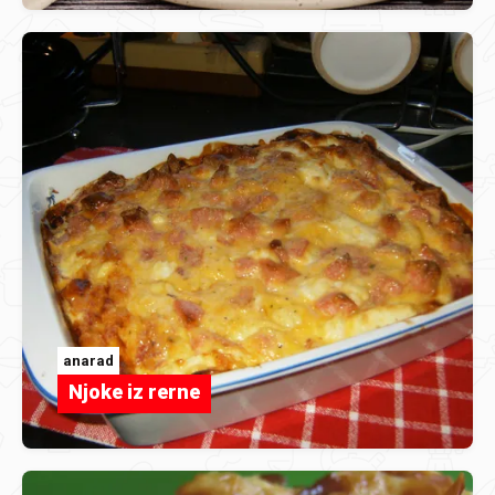
anarad
Njoke iz rerne