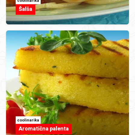
coolinarika
Šalša
coolinarika
Aromatična palenta