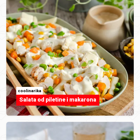
coolinarika
Salata od piletine i makarona