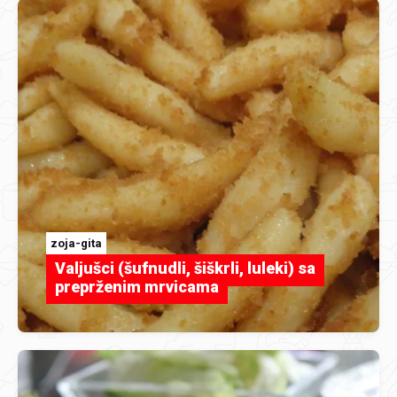
zoja-gita
Valjušci (šufnudli, šiškrli, luleki) sa
preprženim mrvicama