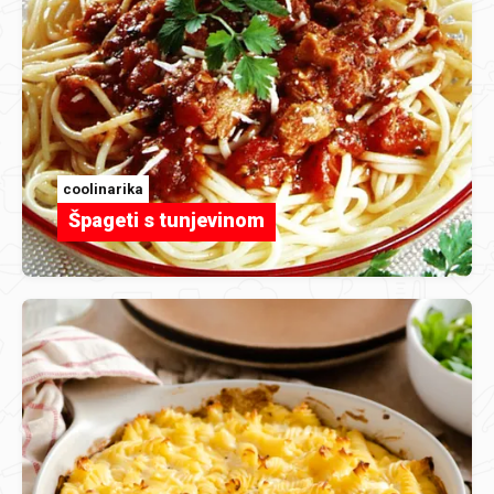
coolinarika
Špageti s tunjevinom