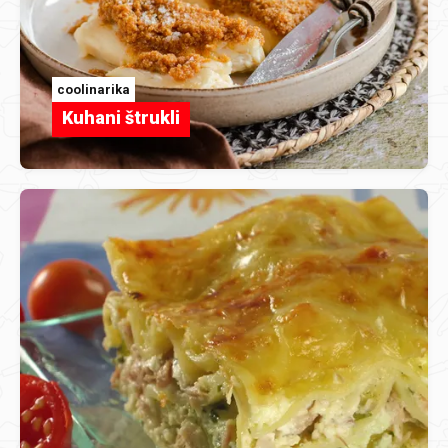
coolinarika
Kuhani štrukli