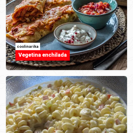
coolinarika
Vegetina enchilada