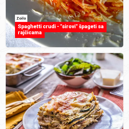
Zoilo
Spaghetti crudi - "sirovi" špageti sa
rajčicama