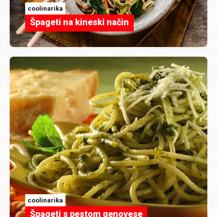
coolinarika
Špageti na kineski način
coolinarika
Špageti s pestom genovese