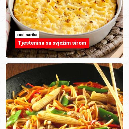
coolinarika
Tjestenina sa svježim sirom