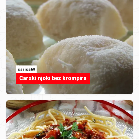
carica69
Carski njoki bez krompira