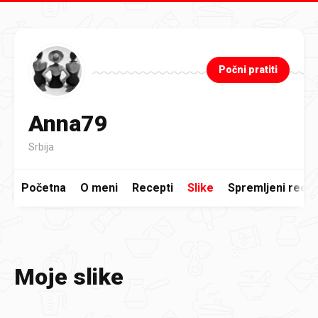
Preskoči na glavni sadržaj
Počni pratiti
Anna79
Srbija
Početna
O meni
Recepti
Slike
Spremljeni recep
Moje slike