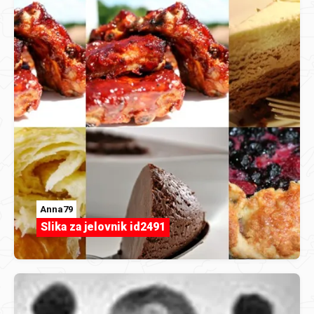
Anna79
Slika za jelovnik id2491