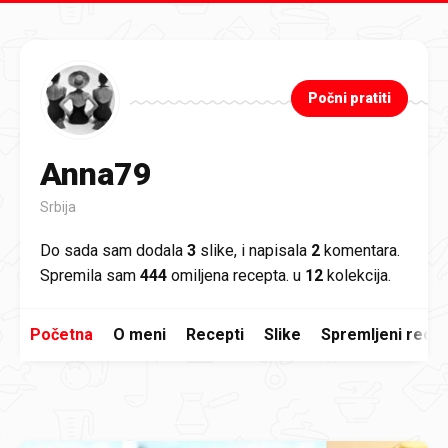
Preskoči na glavni sadržaj
Počni pratiti
Anna79
Srbija
Do sada sam dodala
3
slike, i napisala
2
komentara.
Spremila sam
444
omiljena recepta. u
12
kolekcija.
Početna
O meni
Recepti
Slike
Spremljeni recep