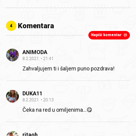
Komentara
4
Napiši komentar
ANIMODA
8.2.2021.
21:41
Zahvaljujem ti i šaljem puno pozdrava!
DUKA11
8.2.2021.
20:13
Čeka na red u omiljenima...😋
ritaoh