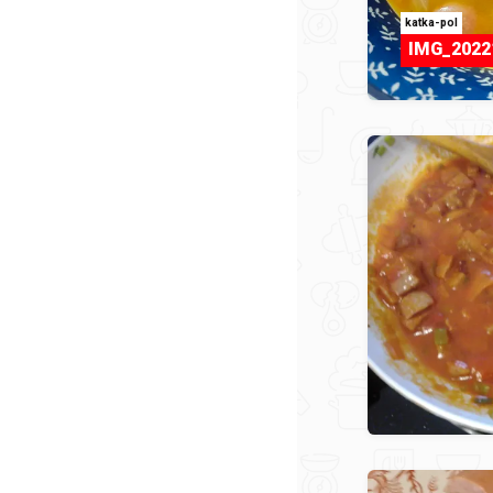
katka-pol
IMG_2022