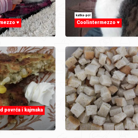
katka-pol
mezzo ♥️
Coolintermezzo ♥️
d povrća i kajmaka