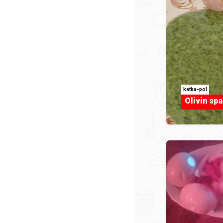
katka-pol
Olivin sp