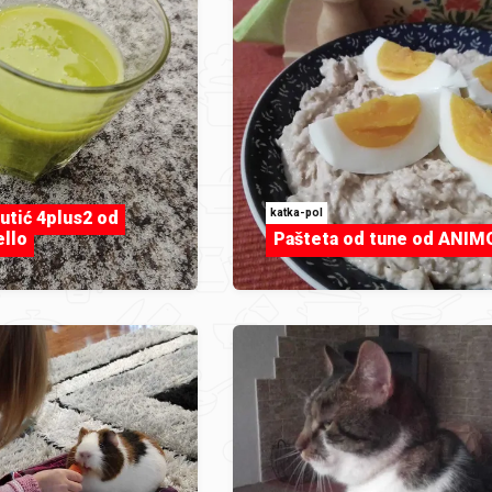
katka-pol
utić 4plus2 od
ello
Pašteta od tune od ANI