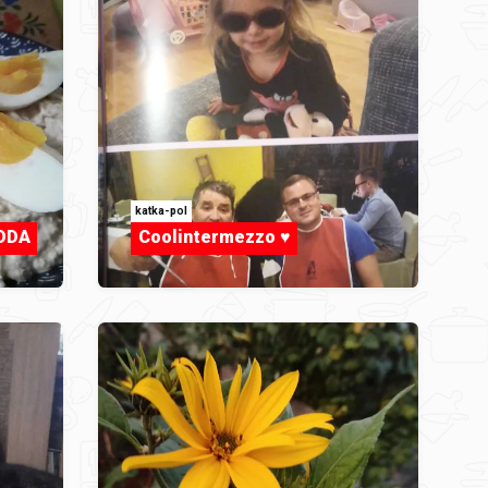
katka-pol
MODA
Coolintermezzo ♥️