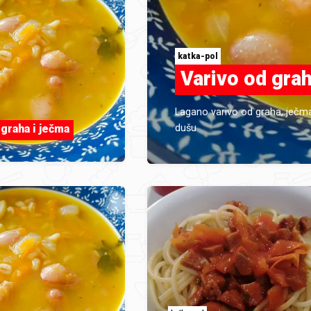
katka-pol
Varivo od grah
Lagano varivo od graha, ječma 
dušu
graha i ječma