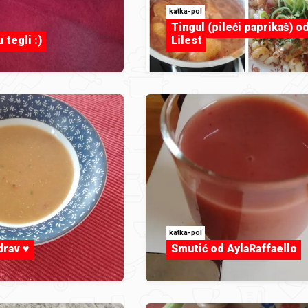
katka-pol
Tingul (pileći paprikaš) o
u tegli :)
Lilest
katka-pol
rav ♥️
Smutić od AylaRaffaello