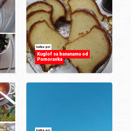
katka-pol
Kuglof sa bananama od
Pomoravka
katka-pol