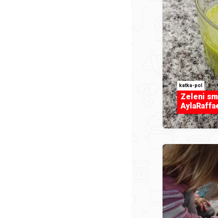
katka-pol
Zeleni sm
AylaRaffa