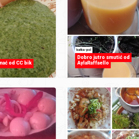
katka-pol
Dobro jutro smutić od
anać od CC bik
AylaRaffaello