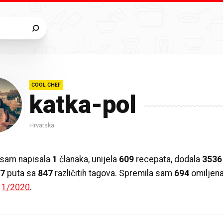
COOL CHEF
katka-pol
Hrvatska
 sam napisala
1
članaka, unijela
609
recepata, dodala
3536
67
puta sa
847
različitih tagova. Spremila sam
694
omiljena
a
1/2020
.