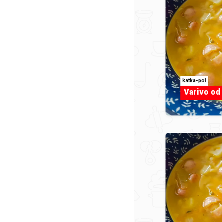
katka-pol
Varivo od 