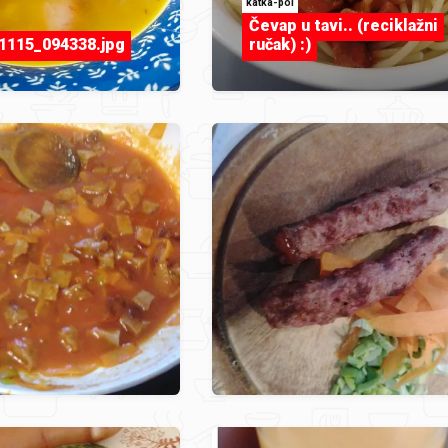
katka-pol
Čevap u tavi.. (reciklažni
1115_094338.jpg
ručak) :)