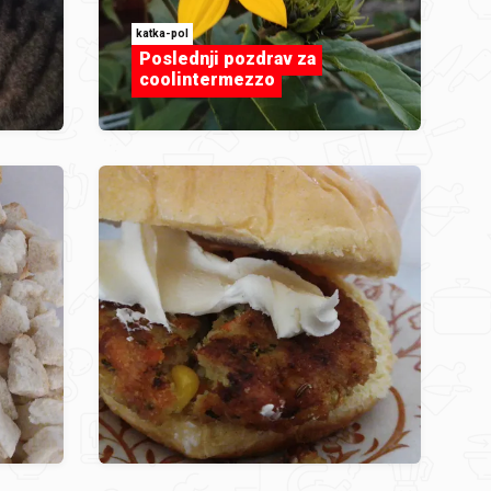
katka-pol
Poslednji pozdrav za
coolintermezzo