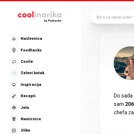
Preskoči na glavni sadržaj
Što ti se danas jede?
Naslovnica
Foodhacks
Coolie
Zeleni kutak
Inspiracija
Do sada
Recepti
sam
20
Jela
chefa z
Namirnice
Slike