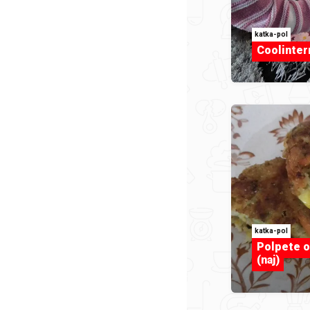
katka-pol
Coolinter
katka-pol
Polpete o
(naj)