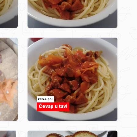
katka-pol
Ćevap u tavi