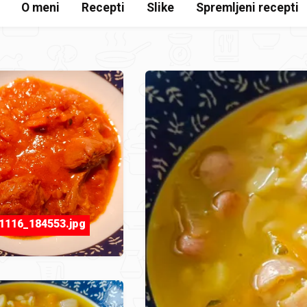
O meni
Recepti
Slike
Spremljeni recepti
1116_184553.jpg