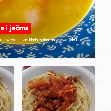
a i ječma
i povrća.. u ovim hladnim danima zagrije tijelo i