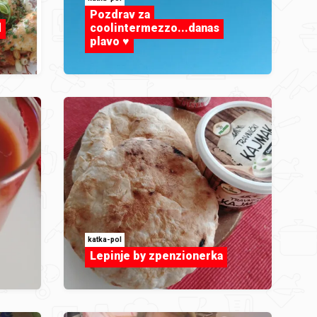
Pozdrav za
d
coolintermezzo...danas
plavo ♥️
katka-pol
Lepinje by zpenzionerka