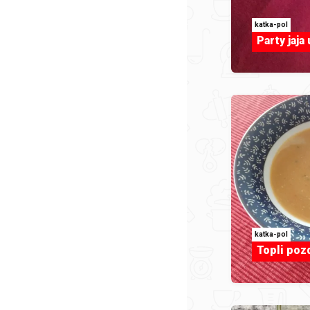
katka-pol
Party jaja 
katka-pol
Topli pozd