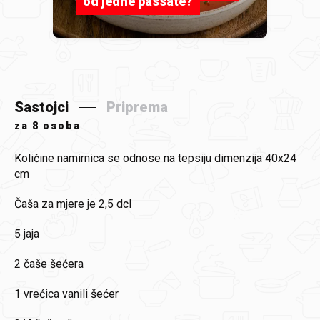
od jedne passate?
Sastojci
Priprema
za
8 osoba
Količine namirnica se odnose na tepsiju dimenzija 40x24
cm
Čaša za mjere je 2,5 dcl
5
jaja
2 čaše
šećera
1 vrećica
vanili šećer