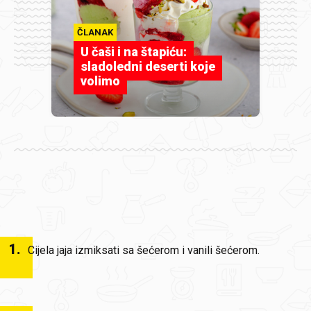
ČLANAK
U čaši i na štapiću:
sladoledni deserti koje
volimo
1
.
Cijela jaja izmiksati sa šećerom i vanili šećerom.