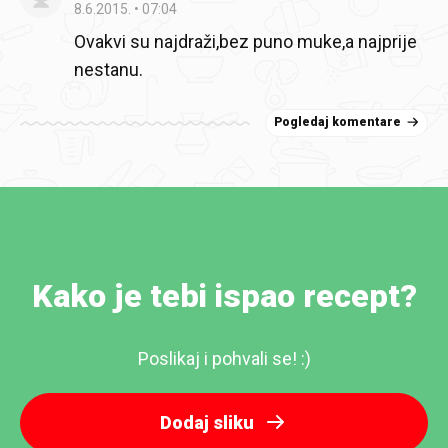
8.6.2015.
07:04
Ovakvi su najdraži,bez puno muke,a najprije
nestanu.
Pogledaj komentare
Kako je tebi ispao recept?
Poslikaj i pohvali se! :)
Dodaj sliku