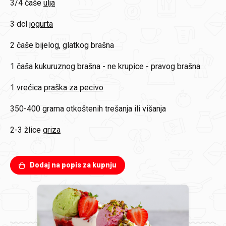
3/4 čaše
ulja
3 dcl
jogurta
2 čaše
bijelog, glatkog brašna
1 čaša
kukuruznog brašna - ne krupice - pravog brašna
1 vrećica
praška za pecivo
350-400 grama
otkoštenih trešanja ili višanja
2-3 žlice
griza
Dodaj na popis za kupnju