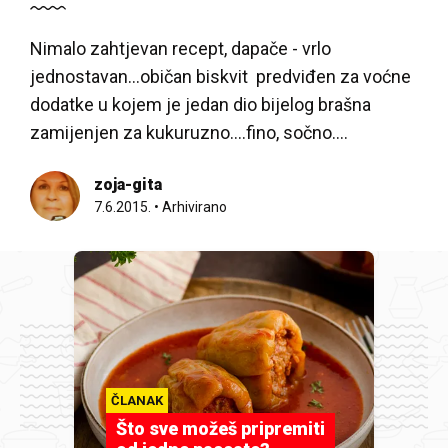
Nimalo zahtjevan recept, dapače - vrlo
jednostavan...običan biskvit predviđen za voćne
dodatke u kojem je jedan dio bijelog brašna
zamijenjen za kukuruzno....fino, sočno....
zoja-gita
7.6.2015.
•
Arhivirano
ČLANAK
Što sve možeš pripremiti