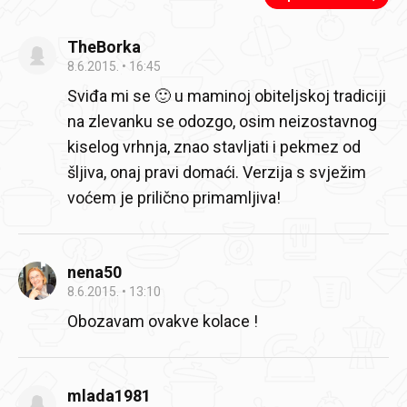
TheBorka
8.6.2015.
16:45
Sviđa mi se 🙂 u maminoj obiteljskoj tradiciji
na zlevanku se odozgo, osim neizostavnog
kiselog vrhnja, znao stavljati i pekmez od
šljiva, onaj pravi domaći. Verzija s svježim
voćem je prilično primamljiva!
nena50
8.6.2015.
13:10
Obozavam ovakve kolace !
mlada1981