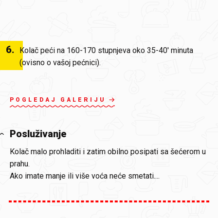
6
.
Kolač peći na 160-170 stupnjeva oko 35-40' minuta
(ovisno o vašoj pećnici).
POGLEDAJ GALERIJU
Posluživanje
Kolač malo prohladiti i zatim obilno posipati sa šećerom u
prahu.
Ako imate manje ili više voća neće smetati....