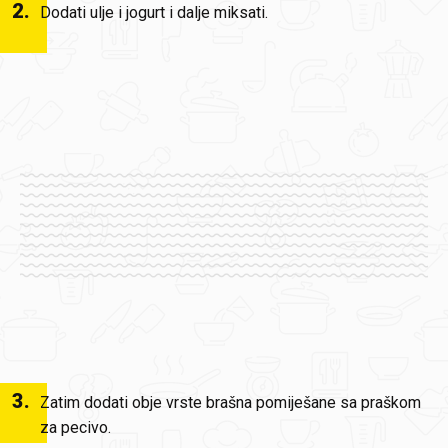
2
.
Dodati ulje i jogurt i dalje miksati.
3
.
Zatim dodati obje vrste brašna pomiješane sa praškom
za pecivo.