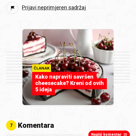
Prijavi neprimjeren sadržaj
ČLANAK
Kako napraviti savršen
cheesecake? Kreni od ovih
5 ideja
Komentara
7
Napiši komentar