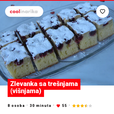
Preskoči na glavni sadržaj
Zlevanka sa trešnjama
(višnjama)
8 osoba
30
minuta
55