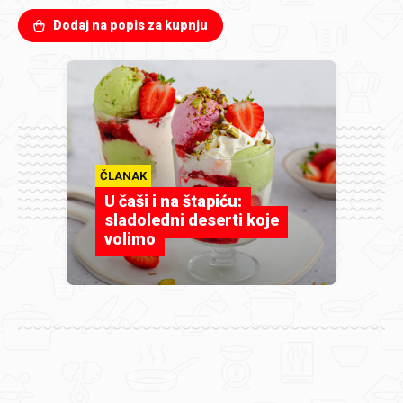
Dodaj na popis za kupnju
ČLANAK
U čaši i na štapiću:
sladoledni deserti koje
volimo