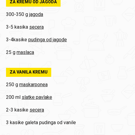
ZA KREMU OD JAGODA
300-350 g
jagoda
3-5 kasika
secera
3-4kasike
pudinga od jagode
25 g
maslaca
ZA VANILA KREMU
250 g
maskarponea
200 ml
slatke pavlake
2-3 kasike
secera
3 kasike
galeta pudinga od vanile