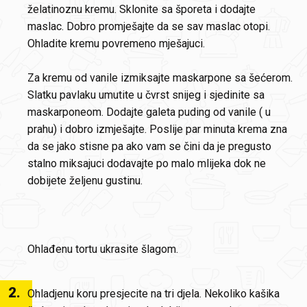
želatinoznu kremu. Sklonite sa šporeta i dodajte
maslac. Dobro promješajte da se sav maslac otopi.
Ohladite kremu povremeno mješajuci.
Za kremu od vanile izmiksajte maskarpone sa šećerom.
Slatku pavlaku umutite u čvrst snijeg i sjedinite sa
maskarponeom. Dodajte galeta puding od vanile ( u
prahu) i dobro izmješajte. Poslije par minuta krema zna
da se jako stisne pa ako vam se čini da je pregusto
stalno miksajuci dodavajte po malo mlijeka dok ne
dobijete željenu gustinu.
Ohlađenu tortu ukrasite šlagom.
2
.
Ohladjenu koru presjecite na tri djela. Nekoliko kašika