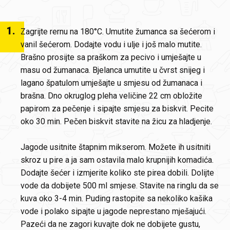
1
.
Zagrijte rernu na 180°C. Umutite žumanca sa šećerom i
vanil šećerom. Dodajte vodu i ulje i još malo mutite.
Brašno prosijte sa praškom za pecivo i umješajte u
masu od žumanaca. Bjelanca umutite u čvrst snijeg i
lagano špatulom umješajte u smjesu od žumanaca i
brašna. Dno okruglog pleha veličine 22 cm obložite
papirom za pečenje i sipajte smjesu za biskvit. Pecite
oko 30 min. Pečen biskvit stavite na žicu za hladjenje.
Jagode usitnite štapnim mikserom. Možete ih usitniti
skroz u pire a ja sam ostavila malo krupnijih komadića.
Dodajte šećer i izmjerite koliko ste pirea dobili. Dolijte
vode da dobijete 500 ml smjese. Stavite na ringlu da se
kuva oko 3-4 min. Puding rastopite sa nekoliko kašika
vode i polako sipajte u jagode neprestano mješajući.
Pazeći da ne zagori kuvajte dok ne dobijete gustu,