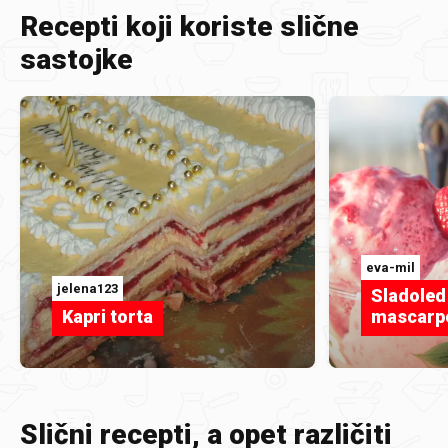
Recepti koji koriste slične
sastojke
eva-mil
jelena123
Sladoled 
Kapri torta
mascarp
Slični recepti, a opet različiti