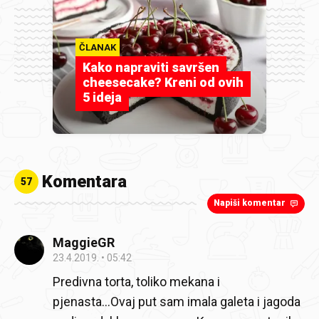
ČLANAK
Kako napraviti savršen
cheesecake? Kreni od ovih
5 ideja
Komentara
57
Napiši komentar
MaggieGR
23.4.2019.
05:42
Predivna torta, toliko mekana i
pjenasta...Ovaj put sam imala galeta i jagoda