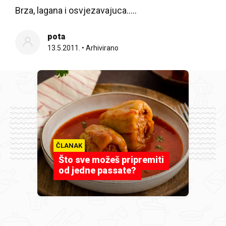
Brza, lagana i osvjezavajuca.....
pota
13.5.2011.
•
Arhivirano
ČLANAK
Što sve možeš pripremiti
od jedne passate?