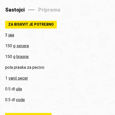
Sastojci
Priprema
ZA BISKVIT JE POTREBNO
3
jaja
150 g
secera
150 g
brasna
pola
praska za pecivo
1
vanil secer
0.5 dl
ulja
0.5 dl
vode