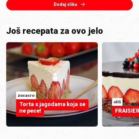
Dodaj sliku
Još recepata za ovo jelo
zocacro
olili
Torta s jagodama koja se
ne pece!
FRAISIE