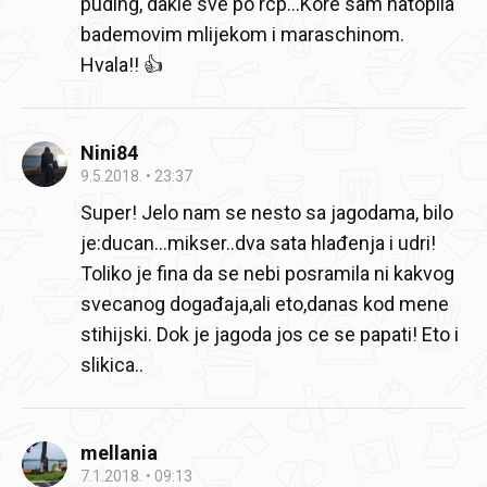
puding, dakle sve po rcp...Kore sam natopila
bademovim mlijekom i maraschinom.
Hvala!! 👍
Nini84
9.5.2018.
23:37
Super! Jelo nam se nesto sa jagodama, bilo
je:ducan...mikser..dva sata hlađenja i udri!
Toliko je fina da se nebi posramila ni kakvog
svecanog događaja,ali eto,danas kod mene
stihijski. Dok je jagoda jos ce se papati! Eto i
slikica..
mellania
7.1.2018.
09:13