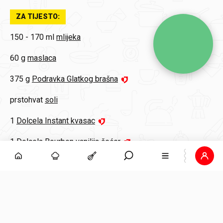
ZA TIJESTO:
150 - 170 ml
mlijeka
60 g
maslaca
375 g
Podravka Glatkog brašna
prstohvat
soli
1
Dolcela Instant kvasac
1
Dolcela Bourbon vanilija šećer
1
Dolcela Rum šećer
1 žlica
meda
2
žumanjka