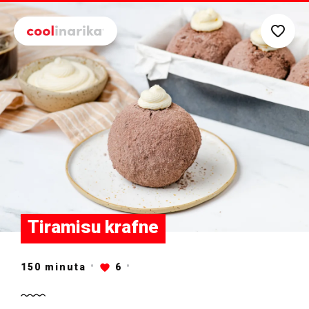
Preskoči na glavni sadržaj
Tiramisu krafne
150
minuta
6