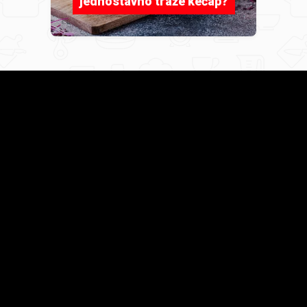
jednostavno traže kečap?