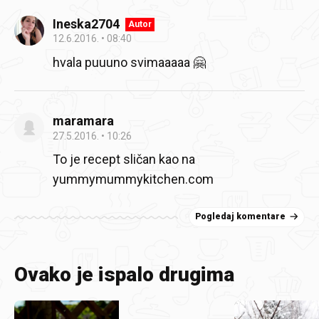
Ineska2704
Autor
12.6.2016.
08:40
hvala puuuno svimaaaaa 🤗
maramara
27.5.2016.
10:26
To je recept sličan kao na
yummymummykitchen.com
Pogledaj komentare
Ovako je ispalo drugima