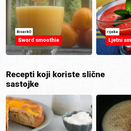
BiserkO
rijeka
Sword smoothie
Ljetni s
Recepti koji koriste slične
sastojke