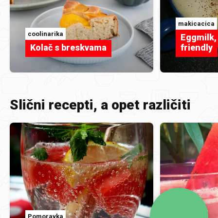
makicacica
coolinarika
Eggmilk, 
Kolač s breskvama
friendly
Slični recepti, a opet različiti
Pomoravka
lolla2223