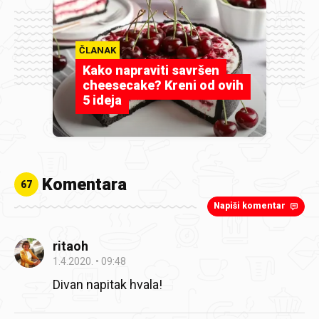
ČLANAK
Kako napraviti savršen
cheesecake? Kreni od ovih
5 ideja
Komentara
67
Napiši komentar
ritaoh
1.4.2020.
09:48
Divan napitak hvala!