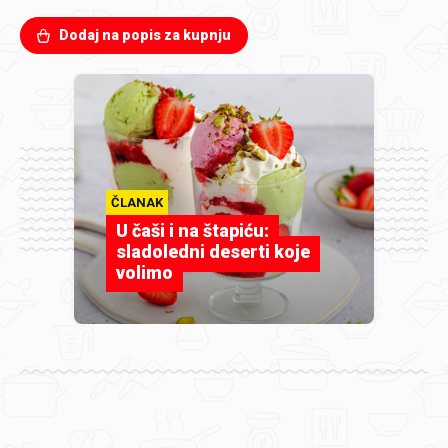
Dodaj na popis za kupnju
ČLANAK
U čaši i na štapiću:
sladoledni deserti koje
volimo