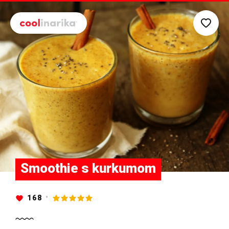
Preskoči na glavni sadržaj
Smoothie s kurkumom
168