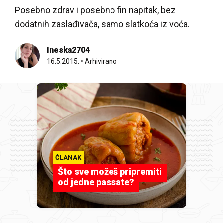
Posebno zdrav i posebno fin napitak, bez
dodatnih zaslađivača, samo slatkoća iz voća.
Ineska2704
16.5.2015.
•
Arhivirano
ČLANAK
Što sve možeš pripremiti
od jedne passate?