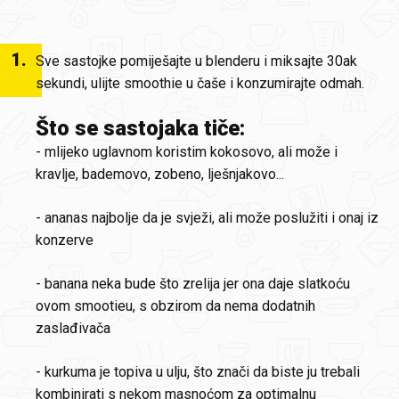
1
.
Sve sastojke pomiješajte u blenderu i miksajte 30ak
sekundi, ulijte smoothie u čaše i konzumirajte odmah.
Što se sastojaka tiče:
- mlijeko uglavnom koristim kokosovo, ali može i
kravlje, bademovo, zobeno, lješnjakovo...
- ananas najbolje da je svježi, ali može poslužiti i onaj iz
konzerve
- banana neka bude što zrelija jer ona daje slatkoću
ovom smootieu, s obzirom da nema dodatnih
zaslađivača
- kurkuma je topiva u ulju, što znači da biste ju trebali
kombinirati s nekom masnoćom za optimalnu