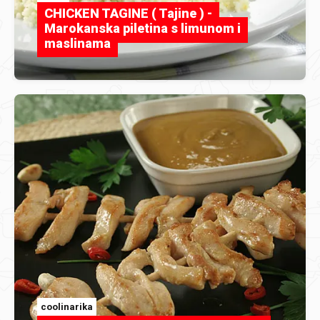
CHICKEN TAGINE ( Tajine ) -
Marokanska piletina s limunom i
maslinama
coolinarika