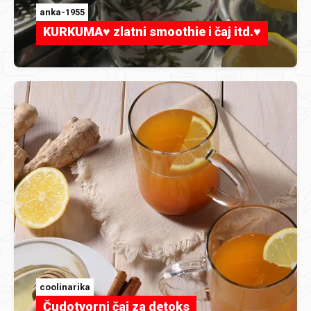
anka-1955
KURKUMA♥ zlatni smoothie i čaj itd.♥
coolinarika
Čudotvorni čaj za detoks