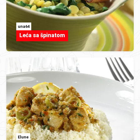
una64
Leća sa špinatom
Elune