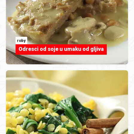
roby
Odresci od soje u umaku od gljiva