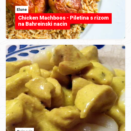
Elune
Chicken Machboos - Piletina s rizom
na Bahreinski nacin