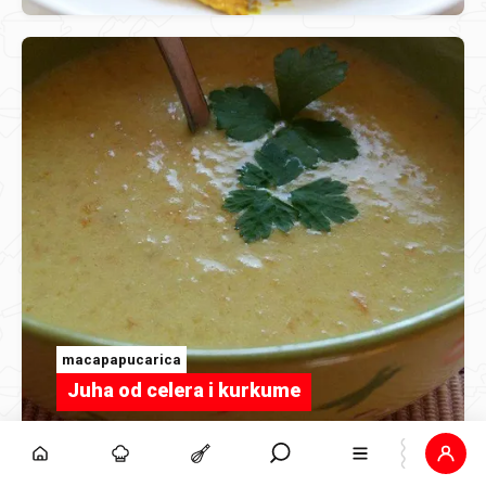
macapapucarica
Juha od celera i kurkume