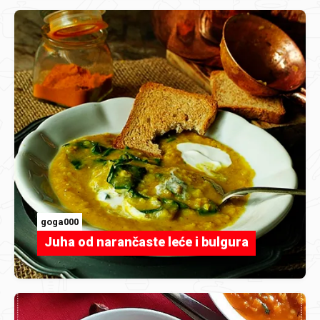
goga000
Juha od narančaste leće i bulgura