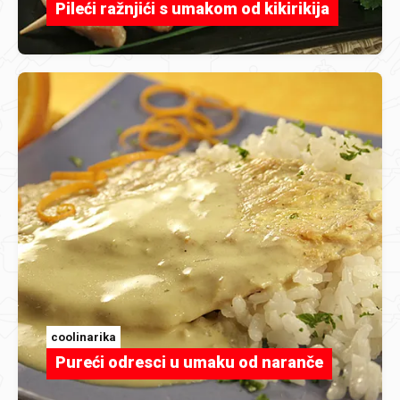
Pileći ražnjići s umakom od kikirikija
coolinarika
Pureći odresci u umaku od naranče