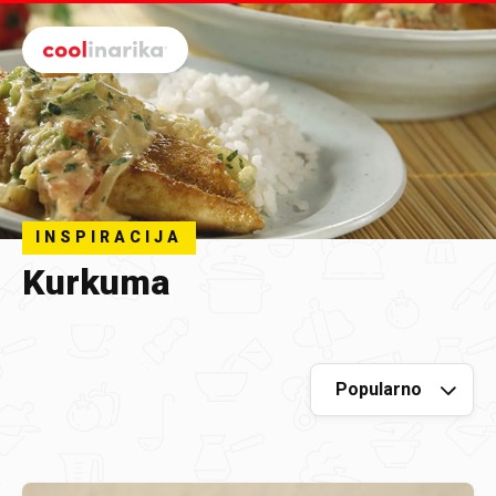
Preskoči na glavni sadržaj
INSPIRACIJA
Kurkuma