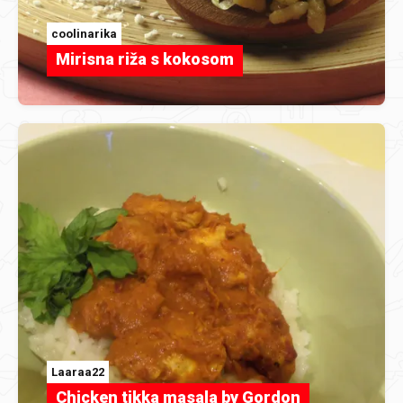
coolinarika
Mirisna riža s kokosom
Laaraa22
Chicken tikka masala by Gordon