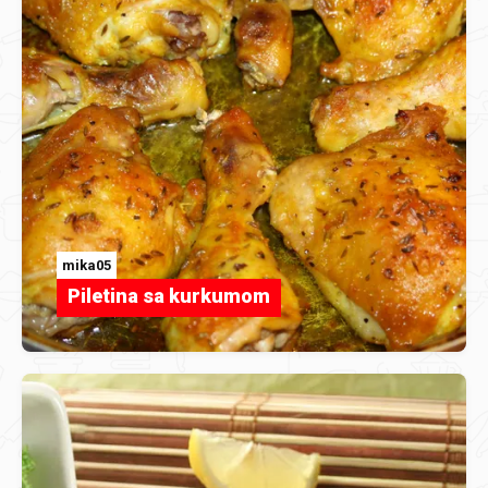
mika05
Piletina sa kurkumom