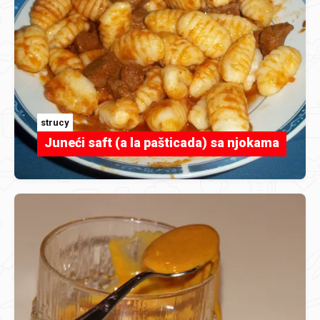
strucy
Juneći saft (a la pašticada) sa njokama