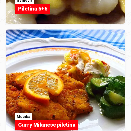
Gvinevir
Piletina 5+5
Mucika
Curry Milanese piletina