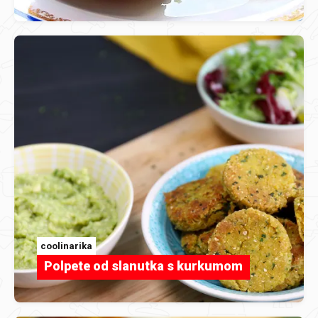
coolinarika
Polpete od slanutka s kurkumom