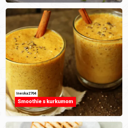
Ineska2704
Smoothie s kurkumom