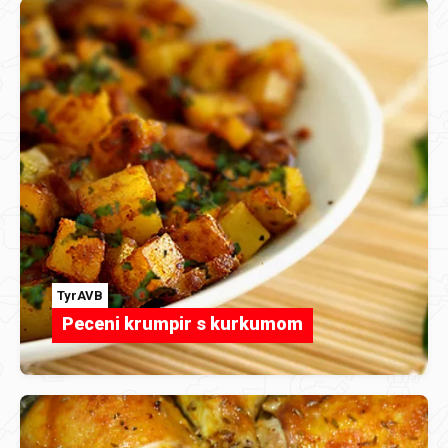
TyrAVB
Peceni krumpir s kurkumom