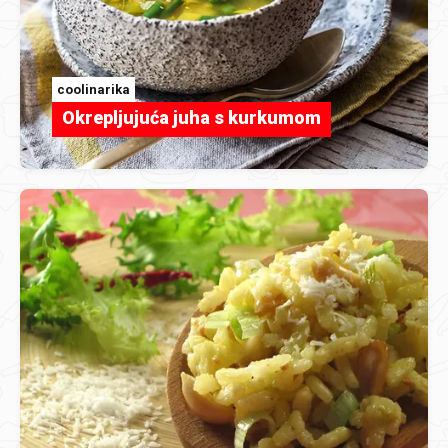
coolinarika
Okrepljujuća juha s kurkumom