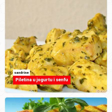
sandrine
Piletina u jogurtu i senfu