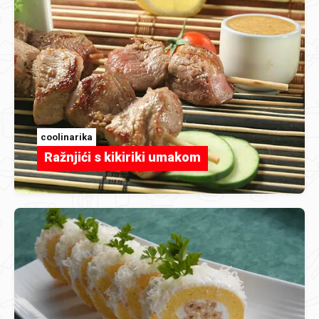
coolinarika
Ražnjići s kikiriki umakom