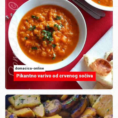
domacica-online
Pikantno varivo od crvenog sočiva