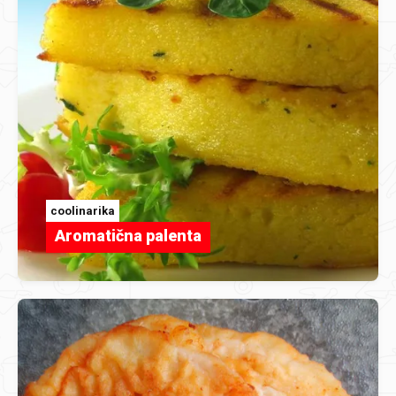
coolinarika
Aromatična palenta