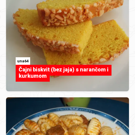
una64
Čajni biskvit (bez jaja) s narančom i
kurkumom