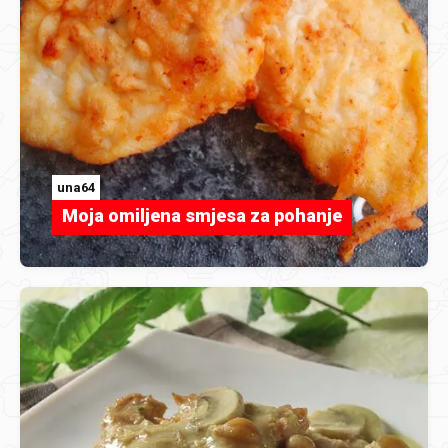
una64
Moja omiljena smjesa za pohanje