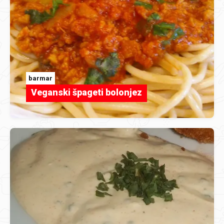
barmar
Veganski špageti bolonjez