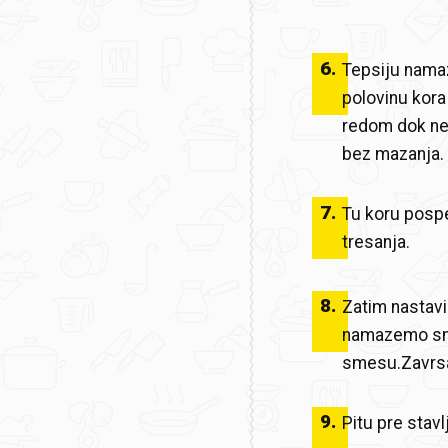
6
.
Tepsiju namaz
polovinu kor
redom dok ne 
bez mazanja.
7
.
Tu koru pospe
tresanja.
8
.
Zatim nastav
namazemo sme
smesu.Zavrs
9
.
Pitu pre stav