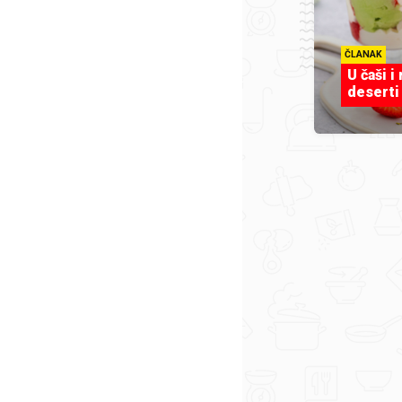
ČLANAK
U čaši i
deserti