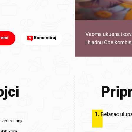
Veoma ukusna i osve
remi
Komentiraj
9
i hladnu.Obe kombina
jci
Prip
1
.
Belanac ulup
ezih tresanja
nkih kora