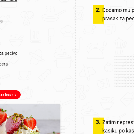
2
.
Dodamo mu po
prasak za peci
ka
za pecivo
ecera
 za kupnju
3
.
Zatim nepres
kasiku po kas