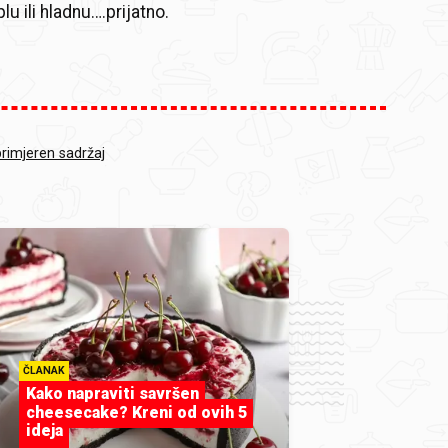
lu ili hladnu….prijatno.
primjeren sadržaj
ČLANAK
Kako napraviti savršen
cheesecake? Kreni od ovih 5
ideja