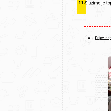
11
.
Sluzimo je top
Prijavi ne