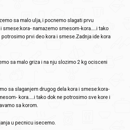
emo sa malo ulja, i pocnemo slagati prvu
a i smese:kora- namazemo smesom-kora…..i tako
potrosimo prvi deo kora i smese.Zadnja ide kora
mo sa malo griza i na nju slozimo 2 kg ocisceni
imo sa slaganjem drugog dela kora i smese:kora-
som- kora…..i tako dok ne potrosimo sve kore i
avamo sa korom.
ljanja u pecnicu isecemo.