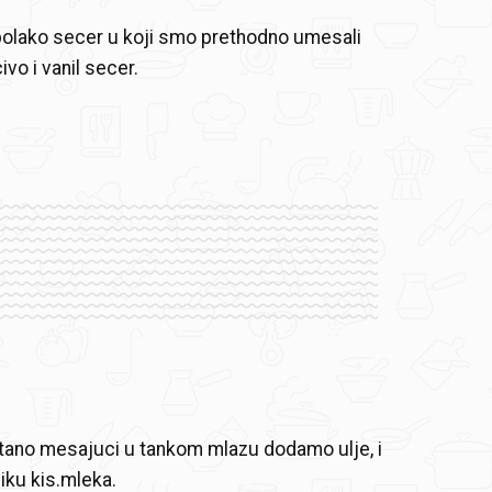
lako secer u koji smo prethodno umesali
vo i vanil secer.
tano mesajuci u tankom mlazu dodamo ulje, i
iku kis.mleka.