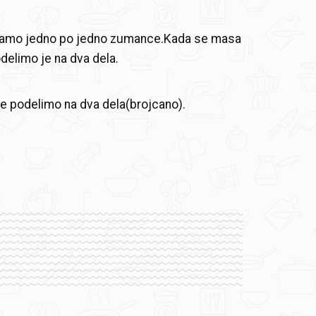
odamo jedno po jedno zumance.Kada se masa
odelimo je na dva dela.
ore podelimo na dva dela(brojcano).