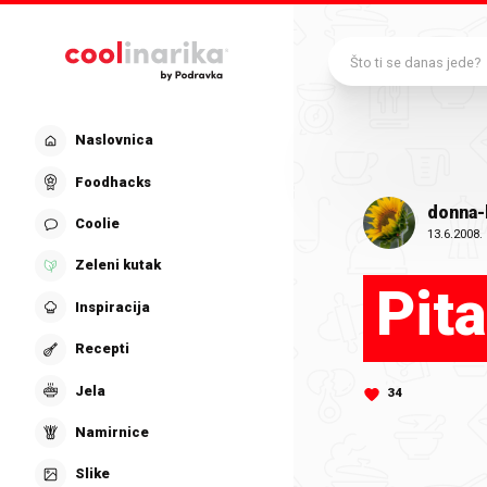
Preskoči na glavni sadržaj
Što ti se danas jede?
Naslovnica
Foodhacks
donna-
Coolie
13.6.2008.
Zeleni kutak
Pit
Inspiracija
Recepti
Jela
34
Namirnice
Slike