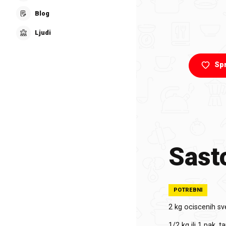
Blog
Ljudi
Sp
Sasto
POTREBNI
2 kg
ociscenih sv
1/2 kg ili 1 pak.
ta