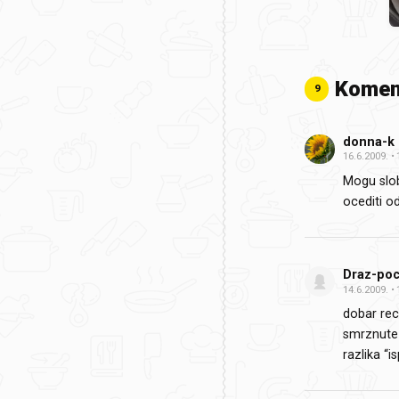
Komen
9
donna-k
16.6.2009.
Mogu slob
ocediti o
Draz-poc
14.6.2009.
dobar rec
smrznute 
razlika “i