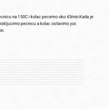
cnicu na 150C i kolac pecemo oko 45min.Kada je
iskljucimo pecnicu a kolac ostavimo jos
in.