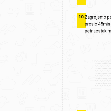
10
.
Zagrejemo pe
proslo 45min 
petnaestak m