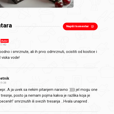
tara
Napiši komentar
Autor
17:40
odno i smrznute, ali ih prvo odmrznuti, ocistiti od kostice i
d viska vode!
etnik
19:38
epr…A ja uvek sa nekim pitanjem naravno :)))) jel mogu one
tresnje, posto ja nemam pojma kakva je razlika koja je
specenih” smrznutih ili svezih tresanja …Hvala unapred .