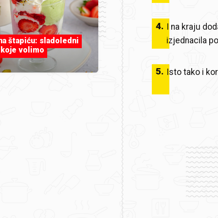
4
.
I na kraju d
izjednacila p
 na štapiću: sladoledni
 koje volimo
5
.
Isto tako i k