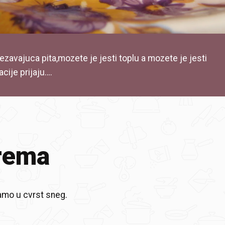
zavajuca pita,mozete je jesti toplu a mozete je jesti
cije prijaju….
rema
amo u cvrst sneg.