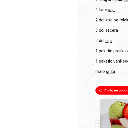
4 kom
jaja
2 dcl
kiselog mle
3 dcl
secera
2 dcl
ulja
1 paketic
praska 
1 paketic
vanil s
malo
griza
Dodaj na popis