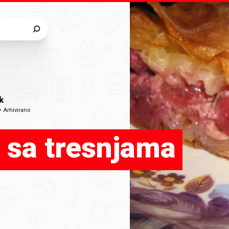
k
•
Arhivirano
a sa tresnjama