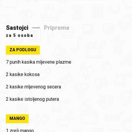
Sastojci
Priprema
za
5 osoba
ZA PODLOGU
7 punih kasika mljevene plazme
2 kasike kokosa
2 kasike mljevenog secera
2 kasike istoljenog putera
MANGO
1 zreli mango