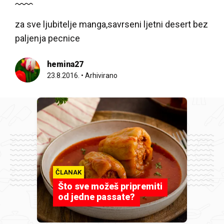
za sve ljubitelje manga,savrseni ljetni desert bez
paljenja pecnice
hemina27
23.8.2016.
•
Arhivirano
ČLANAK
Što sve možeš pripremiti
od jedne passate?