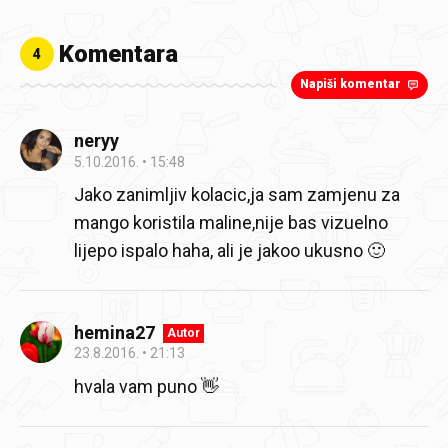
Komentara
4
Napiši komentar
neryy
5.10.2016.
15:48
Jako zanimljiv kolacic,ja sam zamjenu za
mango koristila maline,nije bas vizuelno
lijepo ispalo haha, ali je jakoo ukusno 🙂
hemina27
Autor
23.8.2016.
21:13
hvala vam puno 👋