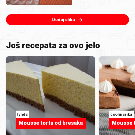
Dodaj sliku
Još recepata za ovo jelo
lynda
coolinarika
Mousse torta od bresaka
Mousse t