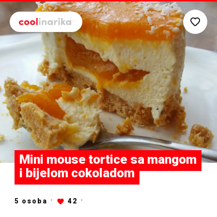
Preskoči na glavni sadržaj
Mini mouse tortice sa mangom
i bijelom cokoladom
5 osoba
42