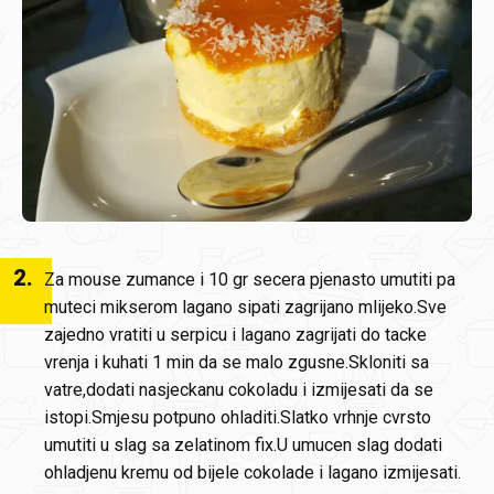
2
.
Za mouse zumance i 10 gr secera pjenasto umutiti pa
muteci mikserom lagano sipati zagrijano mlijeko.Sve
zajedno vratiti u serpicu i lagano zagrijati do tacke
vrenja i kuhati 1 min da se malo zgusne.Skloniti sa
vatre,dodati nasjeckanu cokoladu i izmijesati da se
istopi.Smjesu potpuno ohladiti.Slatko vrhnje cvrsto
umutiti u slag sa zelatinom fix.U umucen slag dodati
ohladjenu kremu od bijele cokolade i lagano izmijesati.