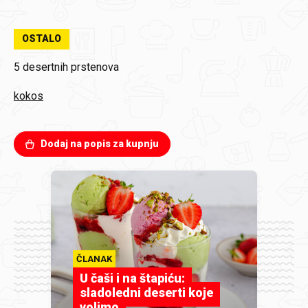
OSTALO
5 desertnih prstenova
kokos
Dodaj na popis za kupnju
ČLANAK
U čaši i na štapiću:
sladoledni deserti koje
volimo