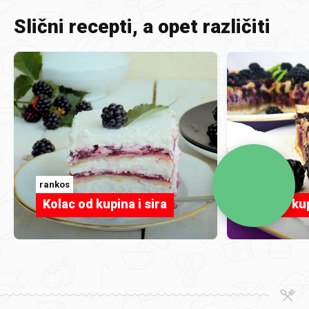
Slični recepti, a opet različiti
rankos
Tamara
Kolac od kupina i sira
Pita s k