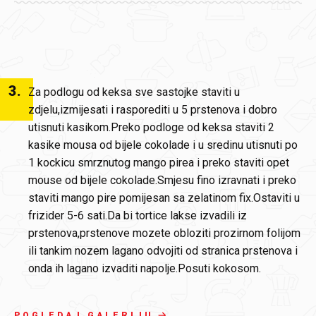
3
.
Za podlogu od keksa sve sastojke staviti u
zdjelu,izmijesati i rasporediti u 5 prstenova i dobro
utisnuti kasikom.Preko podloge od keksa staviti 2
kasike mousa od bijele cokolade i u sredinu utisnuti po
1 kockicu smrznutog mango pirea i preko staviti opet
mouse od bijele cokolade.Smjesu fino izravnati i preko
staviti mango pire pomijesan sa zelatinom fix.Ostaviti u
frizider 5-6 sati.Da bi tortice lakse izvadili iz
prstenova,prstenove mozete obloziti prozirnom folijom
ili tankim nozem lagano odvojiti od stranica prstenova i
onda ih lagano izvaditi napolje.Posuti kokosom.
POGLEDAJ GALERIJU