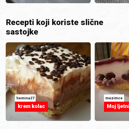
Recepti koji koriste slične
sastojke
hemina27
mezimce
krem kolac
Moj ljetn