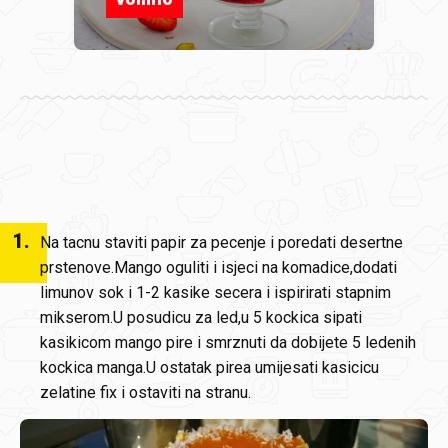
1
.
Na tacnu staviti papir za pecenje i poredati desertne
prstenove.Mango oguliti i isjeci na komadice,dodati
limunov sok i 1-2 kasike secera i ispirirati stapnim
mikserom.U posudicu za led,u 5 kockica sipati
kasikicom mango pire i smrznuti da dobijete 5 ledenih
kockica manga.U ostatak pirea umijesati kasicicu
zelatine fix i ostaviti na stranu.