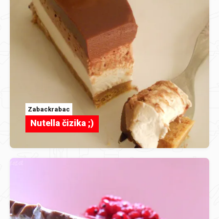
Zabackrabac
Nutella čizika ;)