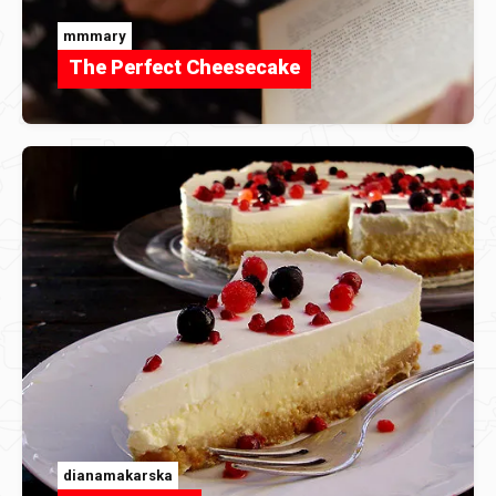
mmmary
The Perfect Cheesecake
dianamakarska