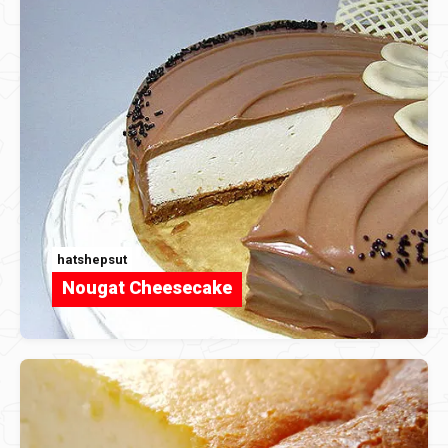
hatshepsut
Nougat Cheesecake