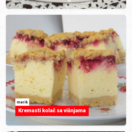
marik
Kremasti kolač sa višnjama