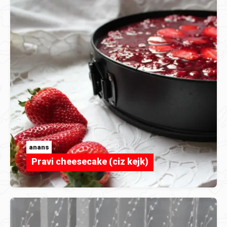
anans
Pravi cheesecake (ciz kejk)