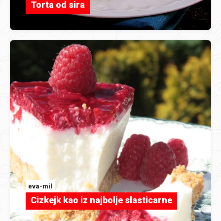
Torta od sira
eva-mil
Cizkejk kao iz najbolje slasticarne