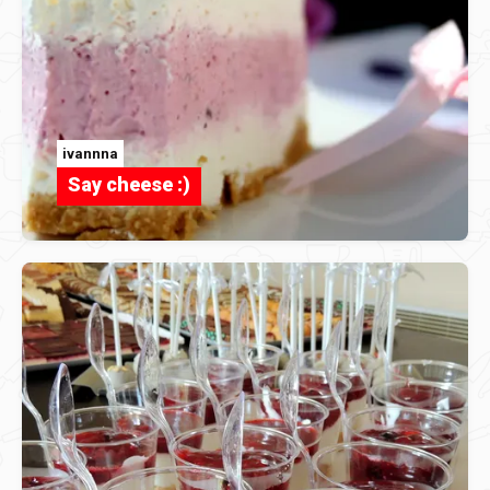
ivannna
Say cheese :)