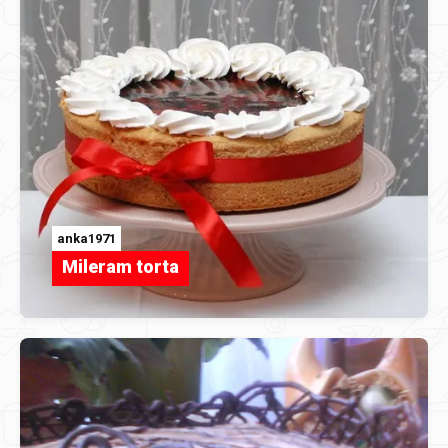
anka1971
Mileram torta