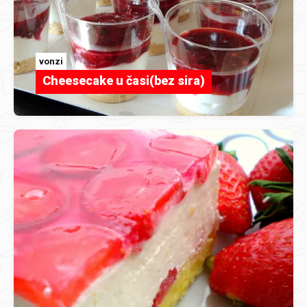
vonzi
Cheesecake u časi(bez sira)