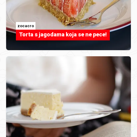
zocacro
Torta s jagodama koja se ne pece!