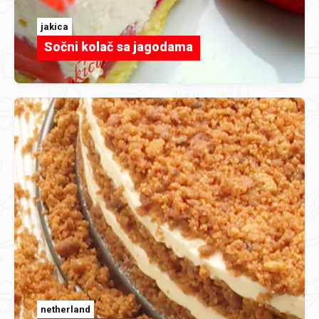
jakica
Sočni kolač sa jagodama
netherland