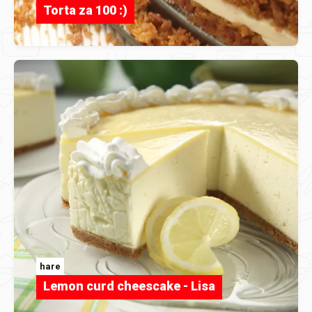
Torta za 100 :)
hare
Lemon curd cheescake - Lisa