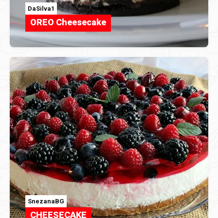
DaSilva1
OREO Cheesecake
SnezanaBG
CHEESECAKE