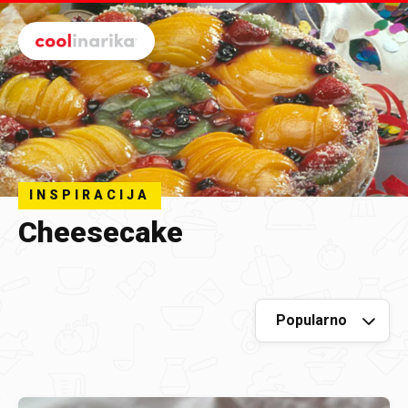
Preskoči na glavni sadržaj
INSPIRACIJA
Cheesecake