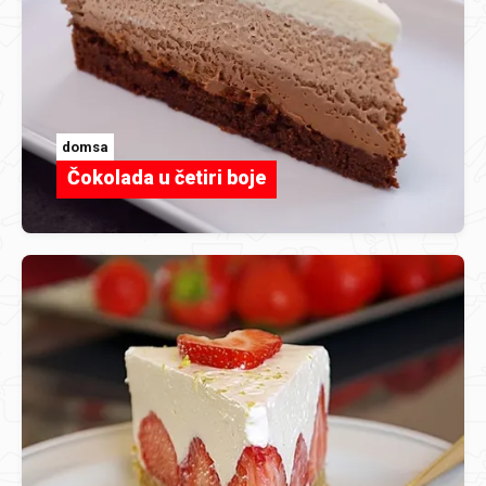
domsa
Čokolada u četiri boje