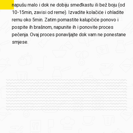
napušu malo i dok ne dobiju smeđkastu ili bež boju (od
10-15min, zavisi od rerne). Izvadite kolačiće i ohladite
rernu oko 5min. Zatim pomastite kalupčiće ponovo i
pospite ih brašnom, napunite ih i ponovite proces
pečenja. Ovaj proces ponavljajte dok vam ne ponestane
smjese.