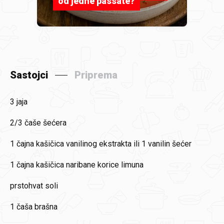
od jedne passate?
Sastojci
Priprema
3 jaja
2/3 čaše šećera
1 čajna kašičica vanilinog ekstrakta ili 1 vanilin šećer
1 čajna kašičica naribane korice limuna
prstohvat soli
1 čaša brašna