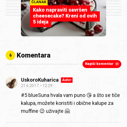
ČLANAK
Kako napraviti savršen
cheesecake? Kreni od ovih
5 ideja
Komentara
6
Napiši komentar
UskoroKuharica
Autor
21.6.2017.
12:29
#5 blueSuna hvala vam puno 😘 a što se tiče
kalupa, možete koristiti i obične kalupe za
muffine 😉 uživajte 🤗