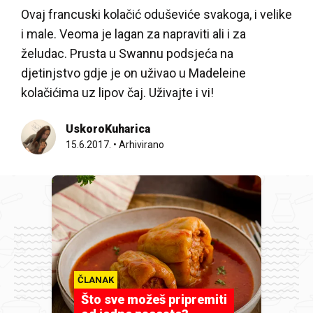
Ovaj francuski kolačić oduševiće svakoga, i velike
i male. Veoma je lagan za napraviti ali i za
želudac. Prusta u Swannu podsjeća na
djetinjstvo gdje je on uživao u Madeleine
kolačićima uz lipov čaj. Uživajte i vi!
UskoroKuharica
15.6.2017.
•
Arhivirano
ČLANAK
Što sve možeš pripremiti