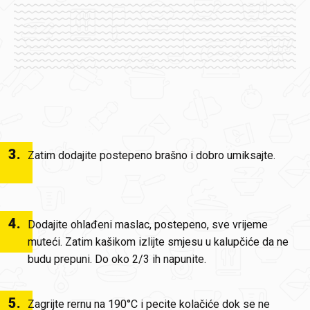
3
.
Zatim dodajite postepeno brašno i dobro umiksajte.
4
.
Dodajite ohlađeni maslac, postepeno, sve vrijeme
muteći. Zatim kašikom izlijte smjesu u kalupčiće da ne
budu prepuni. Do oko 2/3 ih napunite.
5
.
Zagrijte rernu na 190°C i pecite kolačiće dok se ne