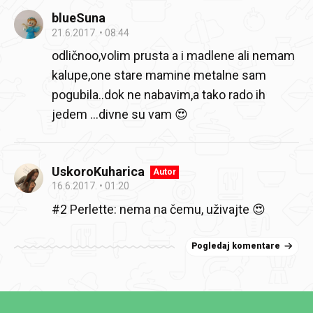
blueSuna
21.6.2017.
08:44
odličnoo,volim prusta a i madlene ali nemam
kalupe,one stare mamine metalne sam
pogubila..dok ne nabavim,a tako rado ih
jedem ...divne su vam 😍
UskoroKuharica
Autor
16.6.2017.
01:20
#2 Perlette: nema na čemu, uživajte 😍
Pogledaj komentare