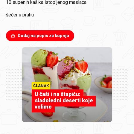
10 supenih kašika istopljenog maslaca
šećer u prahu
Dodaj na popis za kupnju
ČLANAK
U čaši i na štapiću:
sladoledni deserti koje
volimo