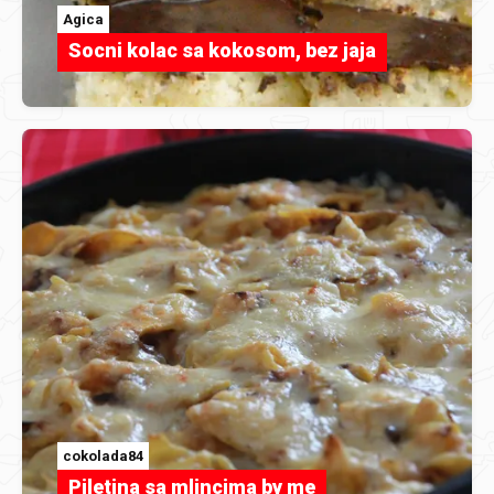
Agica
Socni kolac sa kokosom, bez jaja
cokolada84
Piletina sa mlincima by me