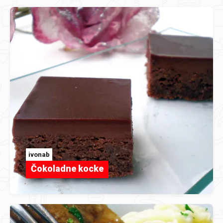
ivonab
Čokoladne kocke