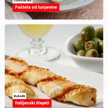
coolinarika
Pašteta od tunjevine
Buba86
Italijanski štapići