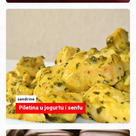
sandrine
Piletina u jogurtu i senfu