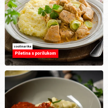
coolinarika
Piletina s porilukom