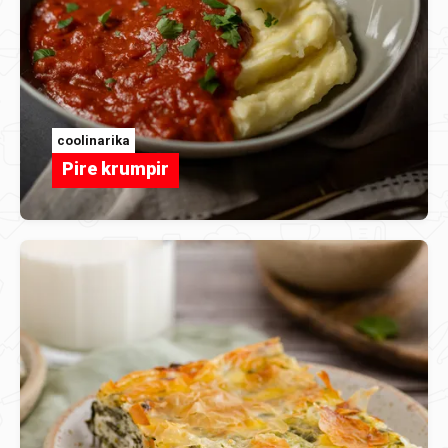
coolinarika
Pire krumpir