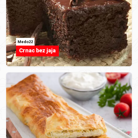
Medo22
Crnac bez jaja