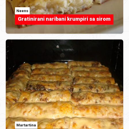
Neens
Gratinirani naribani krumpiri sa sirom
Martartina