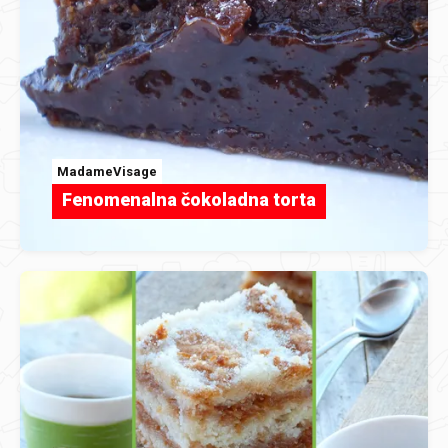
MadameVisage
Fenomenalna čokoladna torta