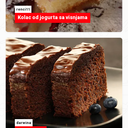
renci11
Kolac od jogurta sa visnjama
darwina