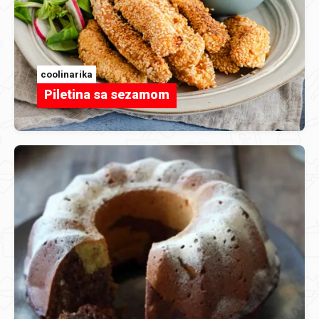
coolinarika
Piletina sa sezamom