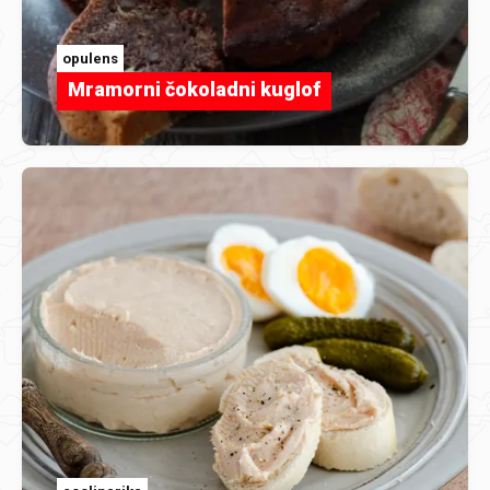
opulens
Mramorni čokoladni kuglof