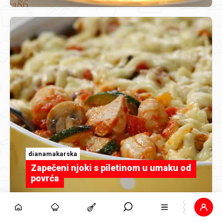
dianamakarska
Zapečeni njoki s piletinom u umaku od
povrća