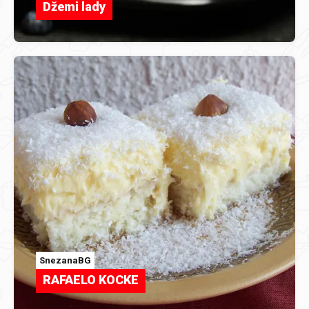
Džemi lady
SnezanaBG
RAFAELO KOCKE