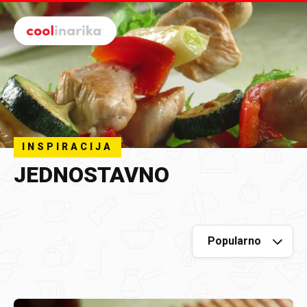
Preskoči na glavni sadržaj
INSPIRACIJA
JEDNOSTAVNO