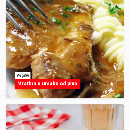
Vegi56
Vratina u umaku od piva