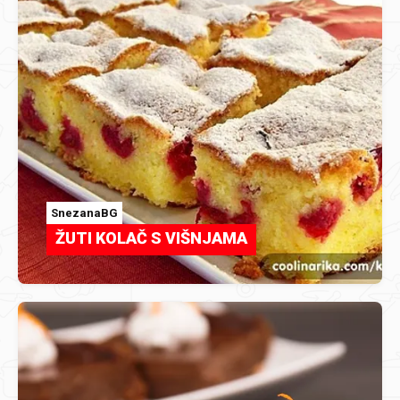
SnezanaBG
ŽUTI KOLAČ S VIŠNJAMA