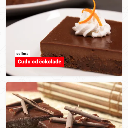
sellma
Čudo od čokolade