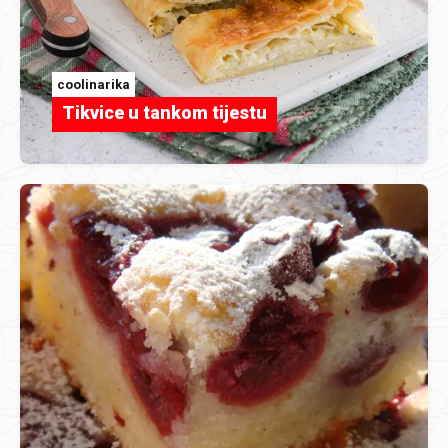
coolinarika
Tikvice u tankom tijestu