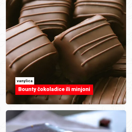
vanylica
Bounty čokoladice ili minjoni