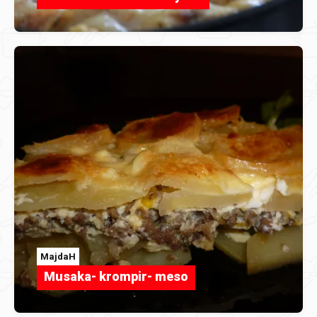
MajdaH
Musaka- krompir- meso