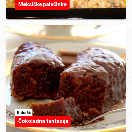
Meksičke palačinke
Buba86
Čokoladna fantazija