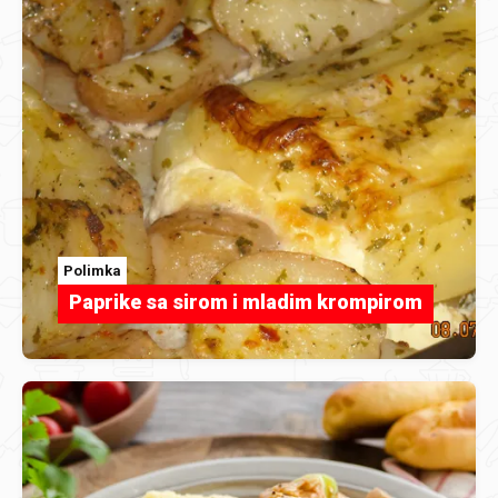
Polimka
Paprike sa sirom i mladim krompirom