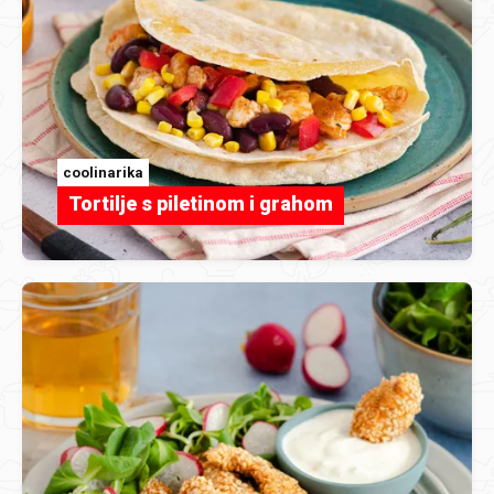
coolinarika
Tortilje s piletinom i grahom