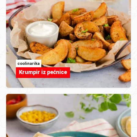
coolinarika
Krumpir iz pećnice