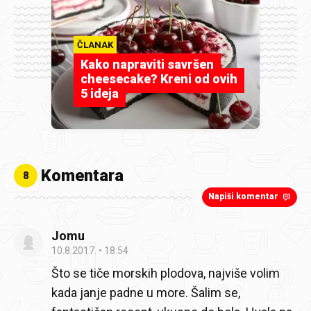
ČLANAK
Kako napraviti savršen
cheesecake? Kreni od ovih
5 ideja
Komentara
8
Napiši komentar
Jomu
10.8.2017.
18:54
Što se tiče morskih plodova, najviše volim
kada janje padne u more. Šalim se,