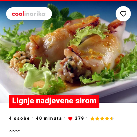
Preskoči na glavni sadržaj
Lignje nadjevene sirom
4 osobe
40
minuta
379