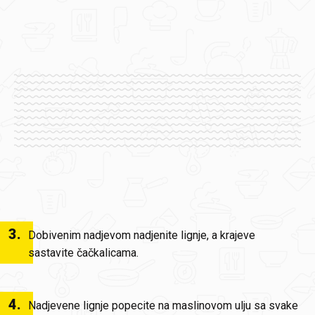
3
.
Dobivenim nadjevom nadjenite lignje, a krajeve
sastavite čačkalicama.
4
.
Nadjevene lignje popecite na maslinovom ulju sa svake