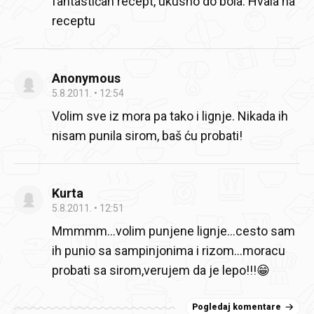
fantastičan recept, ukusno do bola. Hvala na
receptu
Anonymous
5.8.2011.
12:54
Volim sve iz mora pa tako i lignje. Nikada ih
nisam punila sirom, baš ću probati!
Kurta
5.8.2011.
12:51
Mmmmm...volim punjene lignje...cesto sam
ih punio sa sampinjonima i rizom...moracu
probati sa sirom,verujem da je lepo!!!😁
Pogledaj komentare