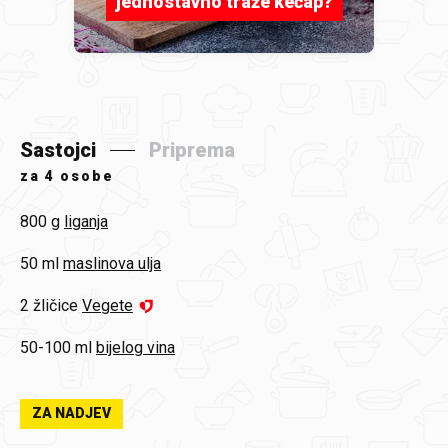
jednostavno traže kečap?
Sastojci
Priprema
za
4 osobe
800 g
liganja
50 ml
maslinova ulja
2 žličice
Vegete
50-100 ml
bijelog vina
ZA NADJEV