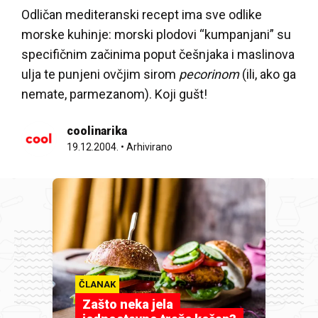
Odličan mediteranski recept ima sve odlike
morske kuhinje: morski plodovi “kumpanjani” su
specifičnim začinima poput češnjaka i maslinova
ulja te punjeni ovčjim sirom
pecorinom
(ili, ako ga
nemate, parmezanom). Koji gušt!
coolinarika
19.12.2004.
•
Arhivirano
ČLANAK
Zašto neka jela