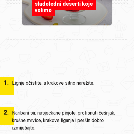
sladoledni deserti koje
volimo
1
.
Lignje očistite, a krakove sitno narežite.
2
.
Naribani sir, nasjeckane pinjole, protisnuti češnjak,
krušne mrvice, krakove liganja i peršin dobro
izmiješajte.