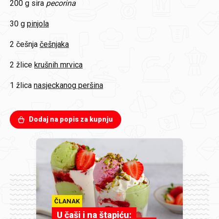
200 g
sira
pecorina
30 g
pinjola
2 češnja
češnjaka
2 žlice
krušnih mrvica
1 žlica
nasjeckanog peršina
Dodaj na popis za kupnju
ČLANAK
U čaši i na štapiću: