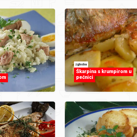
zgboba
Škarpina s krumpirom u
nom
pećnici