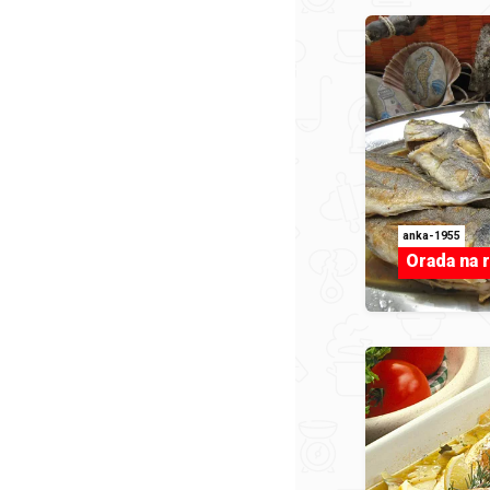
anka-1955
Orada na ro