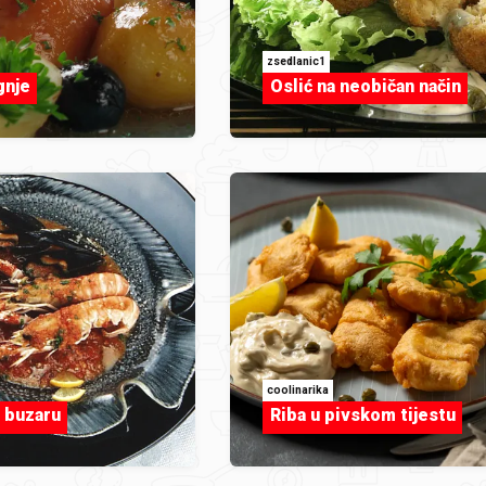
zsedlanic1
gnje
Oslić na neobičan način
coolinarika
 buzaru
Riba u pivskom tijestu