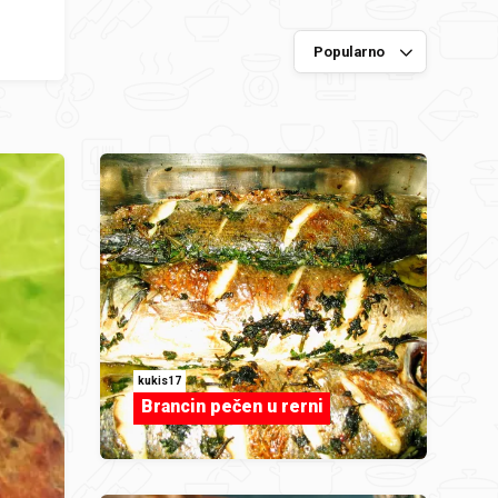
kukis17
Brancin pečen u rerni