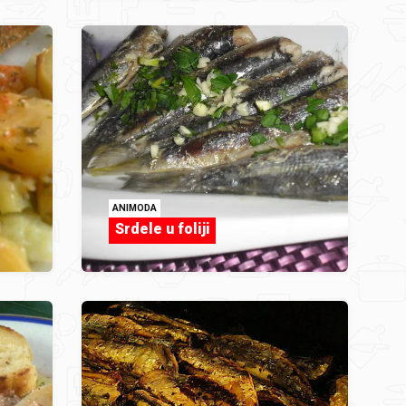
ANIMODA
Srdele u foliji