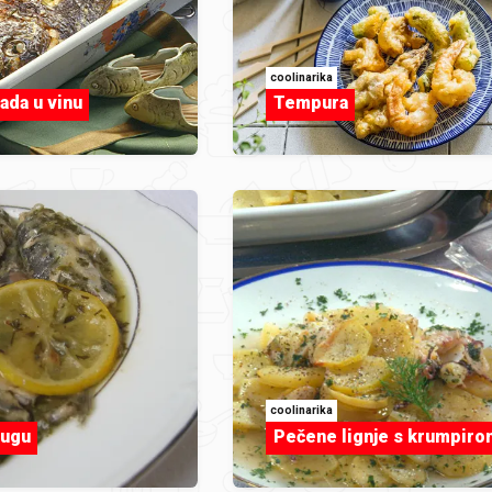
coolinarika
ada u vinu
Tempura
coolinarika
šugu
Pečene lignje s krumpiro