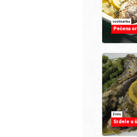
coolinarika
Pečena or
Zoilo
Srdele u 