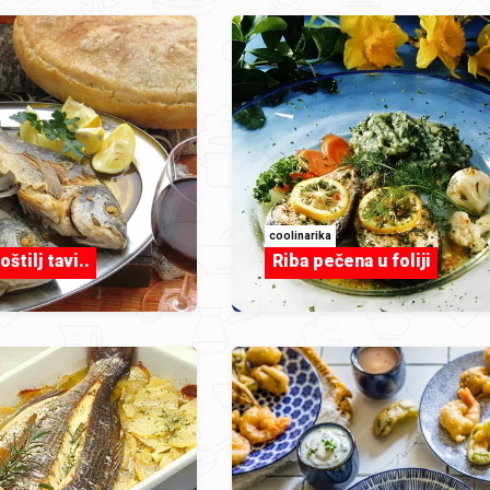
coolinarika
štilj tavi..
Riba pečena u foliji