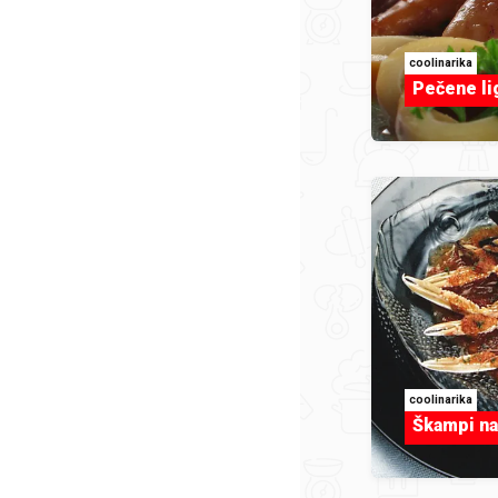
coolinarika
Pečene li
coolinarika
Škampi na