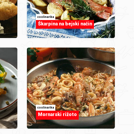
coolinarika
Škarpina na bejski način
coolinarika
Mornarski rižoto