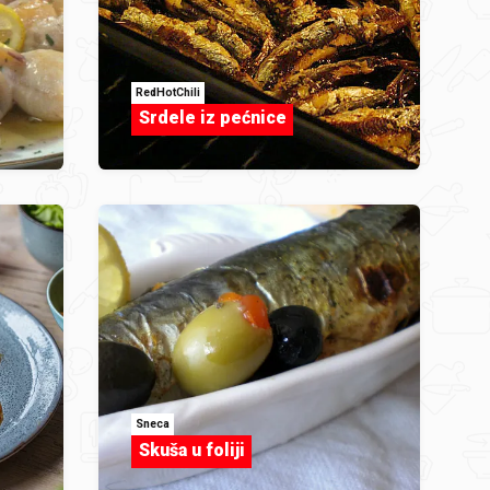
RedHotChili
Srdele iz pećnice
Sneca
Skuša u foliji