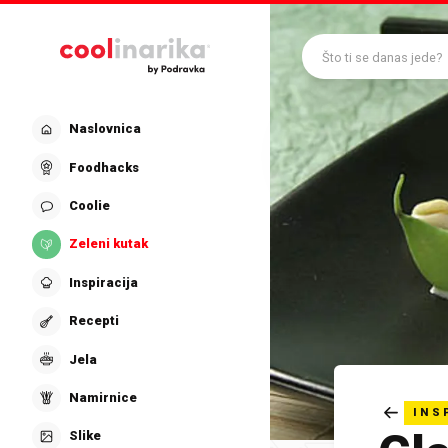
Preskoči na glavni sadržaj
Što ti se danas jede?
Naslovnica
Foodhacks
Coolie
Zeleni kutak
Inspiracija
Recepti
Jela
Namirnice
INS
Slike