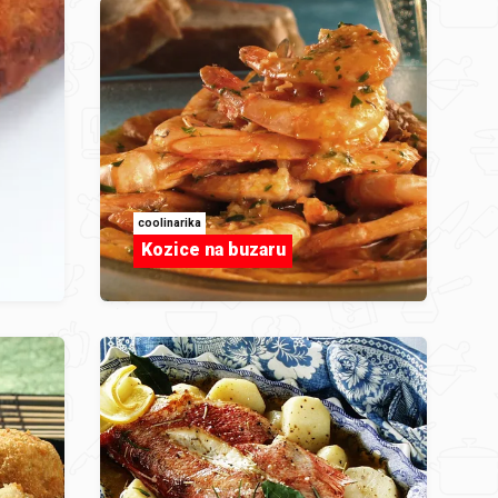
coolinarika
Kozice na buzaru