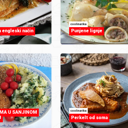
coolinarika
a engleski način
Punjene lignje
coolinarika
OMA U SANJINOM
U
Perkelt od soma