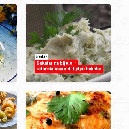
branka-
Bakalar na bijelo –
istarski nacin ili Ljiljin bakalar