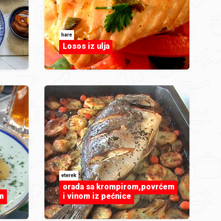
hare
Losos iz ulja
eterek
orada sa krompirom,povrćem
m
i vinom iz pećnice