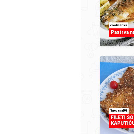
coolinarika
Pastrva n
SnezanaBG
FILETI S
KAPUTIĆ