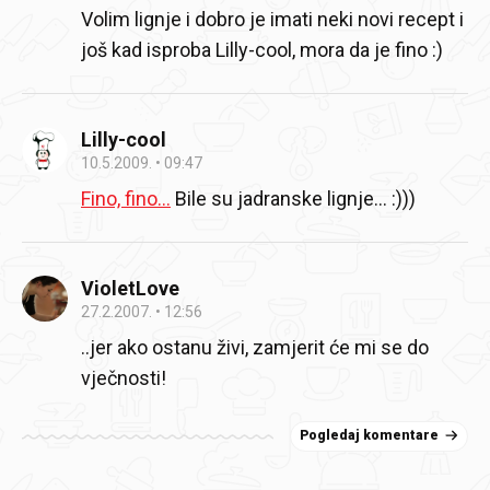
Volim lignje i dobro je imati neki novi recept i
još kad isproba Lilly-cool, mora da je fino :)
Lilly-cool
10.5.2009.
09:47
Fino, fino…
Bile su jadranske lignje… :)))
VioletLove
27.2.2007.
12:56
..jer ako ostanu živi, zamjerit će mi se do
vječnosti!
Pogledaj komentare