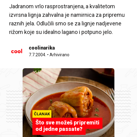
Jadranom vrlo rasprostranjena, a kvalitetom
izvrsna lignja zahvalna je namirnica za pripremu
raznih jela. Odlučili smo se za lignje nadjevene
rižom koje su idealno lagano i potpuno jelo.
coolinarika
7.7.2004.
•
Arhivirano
ČLANAK
Što sve možeš pripremiti
od jedne passate?