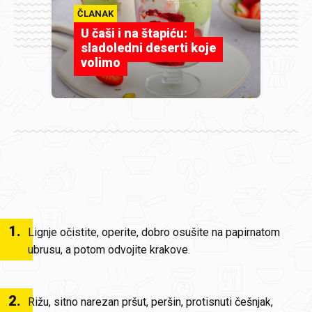
ČLANAK
U čaši i na štapiću:
sladoledni deserti koje
volimo
1
.
Lignje očistite, operite, dobro osušite na papirnatom
ubrusu, a potom odvojite krakove.
2
.
Rižu, sitno narezan pršut, peršin, protisnuti češnjak,