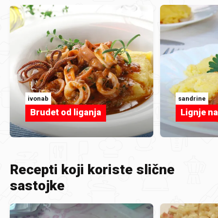
ivonab
sandrine
Brudet od liganja
Lignje n
Recepti koji koriste slične
sastojke