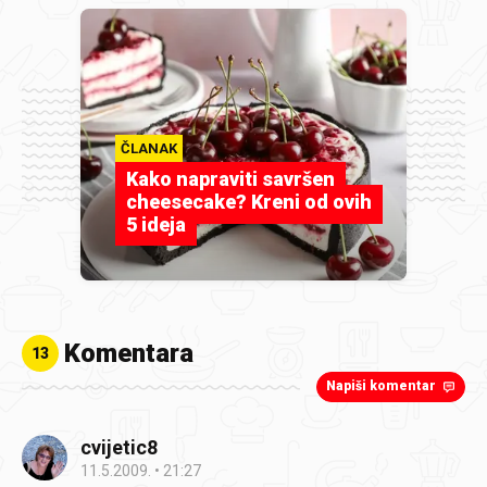
ČLANAK
Kako napraviti savršen
cheesecake? Kreni od ovih
5 ideja
Komentara
13
Napiši komentar
cvijetic8
11.5.2009.
21:27