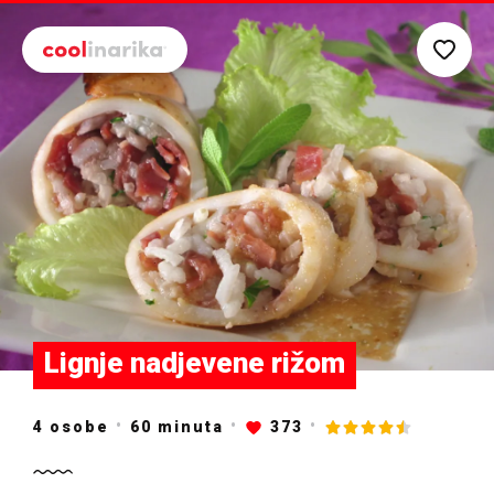
Preskoči na glavni sadržaj
Lignje nadjevene rižom
4 osobe
60
minuta
373