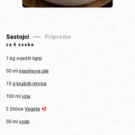
Sastojci
Priprema
za
4 osobe
1 kg
svježih lignji
50 ml
maslinova ulja
15 g
krušnih mrvica
100 ml
vina
2 žličice
Vegete
50 ml
vode