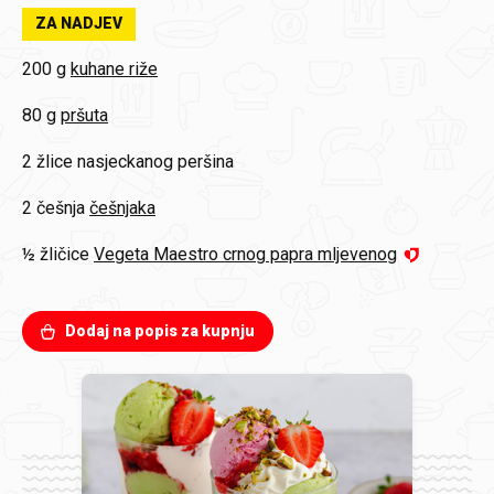
ZA NADJEV
200 g
kuhane riže
80 g
pršuta
2 žlice
nasjeckanog peršina
2 češnja
češnjaka
½ žličice
Vegeta Maestro crnog papra mljevenog
Dodaj na popis za kupnju