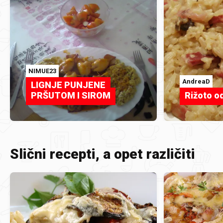
NIMUE23
AndreaD
LIGNJE PUNJENE
PRŠUTOM I SIROM
Rižoto o
Slični recepti, a opet različiti