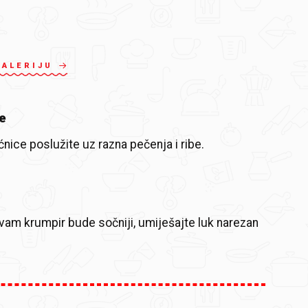
GALERIJU
e
ćnice poslužite uz razna pečenja i ribe.
 vam krumpir bude sočniji, umiješajte luk narezan