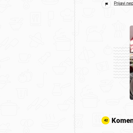
Prijavi ne
Komen
42