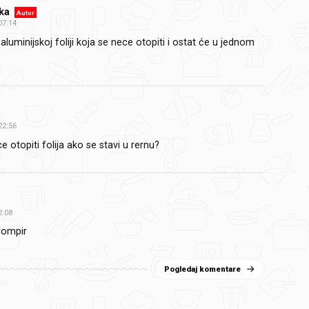
ika
Autor
07:14
aluminijskoj foliji koja se nece otopiti i ostat će u jednom
22:56
e otopiti folija ako se stavi u rernu?
2:08
rompir
Pogledaj komentare