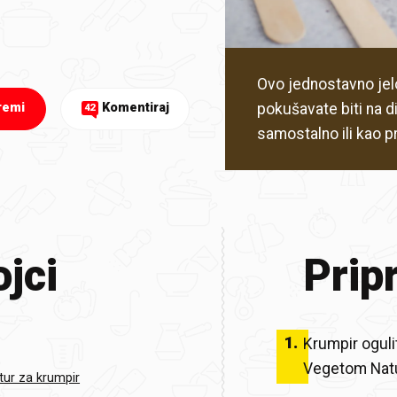
Ovo jednostavno jel
pokušavate biti na dij
remi
Komentiraj
42
samostalno ili kao pr
jci
Prip
1
.
Krumpir ogulit
Vegetom Natur
tur za krumpir