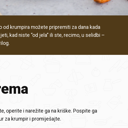
o od krumpira možete pripremiti za dana kada
eti, kad niste “od jela” ili ste, recimo, u selidbi –
ilog.
rema
e, operite i narežite ga na kriške. Pospite ga
 za krumpir i promiješajte.