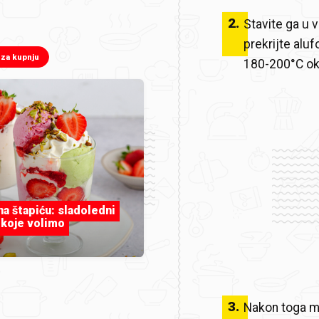
2
.
Stavite ga u 
prekrijte alu
 za kupnju
180-200°C ok
 na štapiću: sladoledni
 koje volimo
3
.
Nakon toga ma