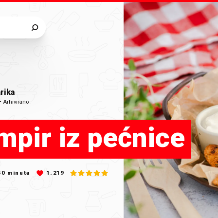
rika
•
Arhivirano
mpir iz pećnice
50
minuta
1.219