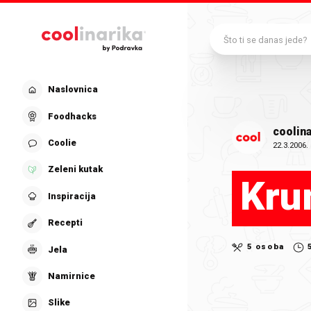
Preskoči na glavni sadržaj
Što ti se danas jede?
Naslovnica
Foodhacks
coolina
Coolie
22.3.2006.
Zeleni kutak
Kru
Inspiracija
Recepti
5 osoba
Jela
Namirnice
Slike