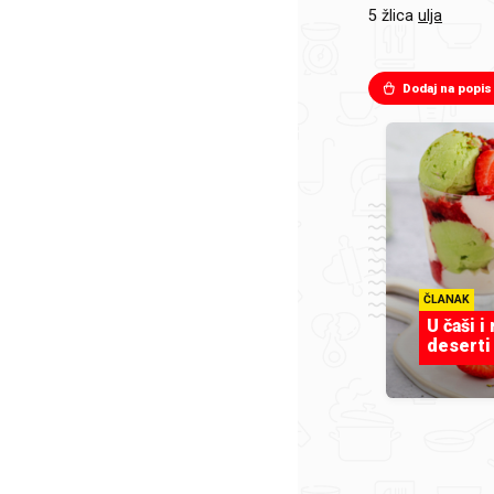
5 žlica
ulja
Dodaj na popis
ČLANAK
U čaši i
deserti