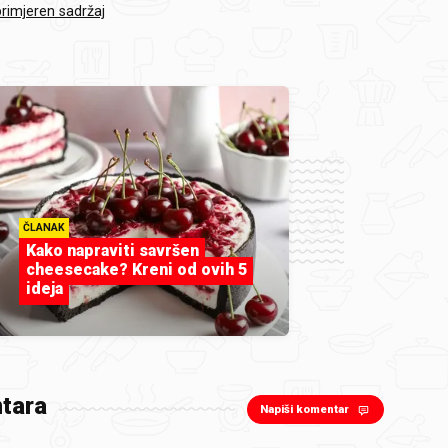
primjeren sadržaj
ČLANAK
Kako napraviti savršen
cheesecake? Kreni od ovih 5
ideja
tara
Napiši komentar