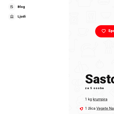
Blog
Ljudi
Sp
Sasto
za
5 osoba
1 kg
krumpira
1 žlica
Vegete Na