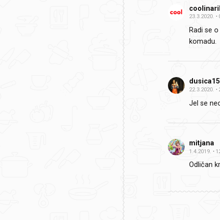
coolinar
23.3.2020.
Radi se o 
komadu.
dusica15
22.3.2020.
Jel se nec
mitjana
1.4.2019.
1
Odličan k