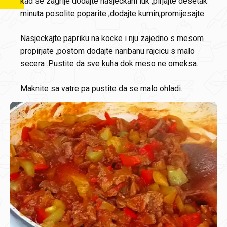
kad se zagrije dodajte nasjeckani luk ,pirjajte desetak
minuta posolite poparite ,dodajte kumin,promijesajte.
Nasjeckajte papriku na kocke i nju zajedno s mesom
propirjate ,postom dodajte naribanu rajcicu s malo
secera .Pustite da sve kuha dok meso ne omeksa.
Maknite sa vatre pa pustite da se malo ohladi.