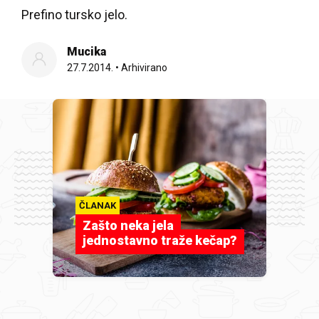
Prefino tursko jelo.
Mucika
27.7.2014.
•
Arhivirano
ČLANAK
Zašto neka jela
jednostavno traže kečap?