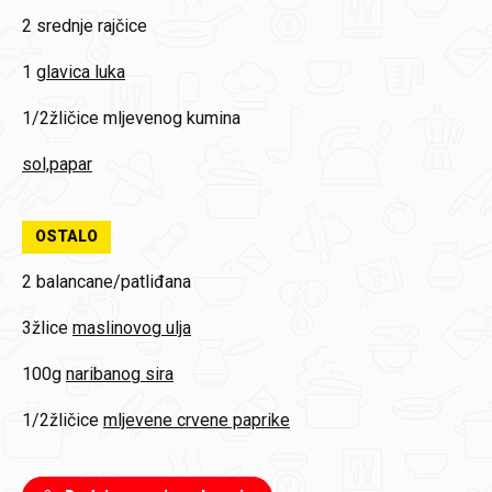
2
srednje rajčice
1
glavica luka
1/2žličice
mljevenog kumina
sol,papar
OSTALO
2
balancane/patliđana
3žlice
maslinovog ulja
100g
naribanog sira
1/2žličice
mljevene crvene paprike