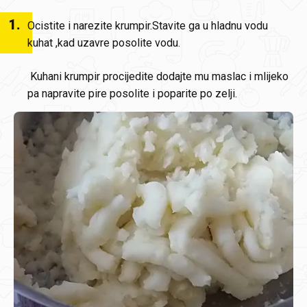
1
.
Ocistite i narezite krumpir.Stavite ga u hladnu vodu
kuhat ,kad uzavre posolite vodu.
Kuhani krumpir procijedite dodajte mu maslac i mlijeko
pa napravite pire posolite i poparite po zelji.