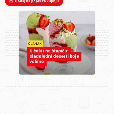
Dodaj na popis za kupnju
ČLANAK
U čaši i na štapiću:
sladoledni deserti koje
volimo