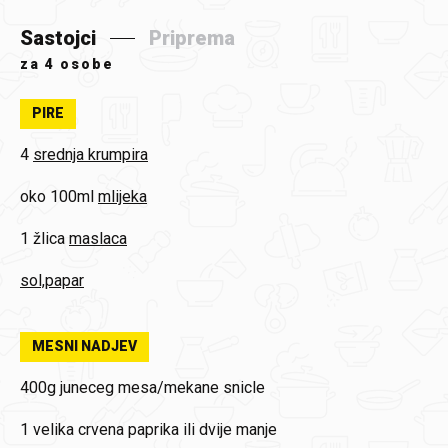
Sastojci
Priprema
za
4 osobe
PIRE
4
srednja krumpira
oko 100ml
mlijeka
1 žlica
maslaca
sol,papar
MESNI NADJEV
400g
juneceg mesa/mekane snicle
1
velika crvena paprika ili dvije manje