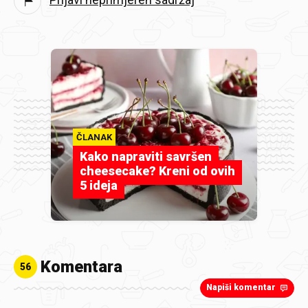
ČLANAK
Kako napraviti savršen
cheesecake? Kreni od ovih
5 ideja
Komentara
56
Napiši komentar