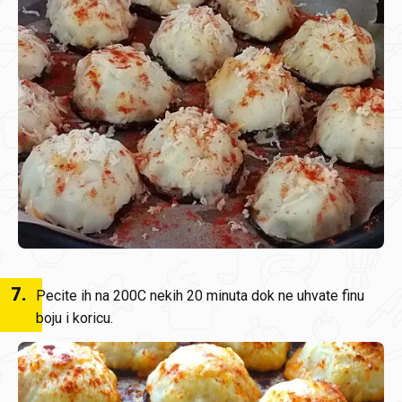
7
.
Pecite ih na 200C nekih 20 minuta dok ne uhvate finu
boju i koricu.