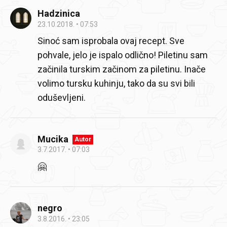
Hadzinica
23.10.2018.
07:53
Sinoć sam isprobala ovaj recept. Sve
pohvale, jelo je ispalo odlično! Piletinu sam
začinila turskim začinom za piletinu. Inače
volimo tursku kuhinju, tako da su svi bili
oduševljeni.
Mucika
Autor
3.7.2017.
07:03
🤗
negro
3.8.2016.
23:05