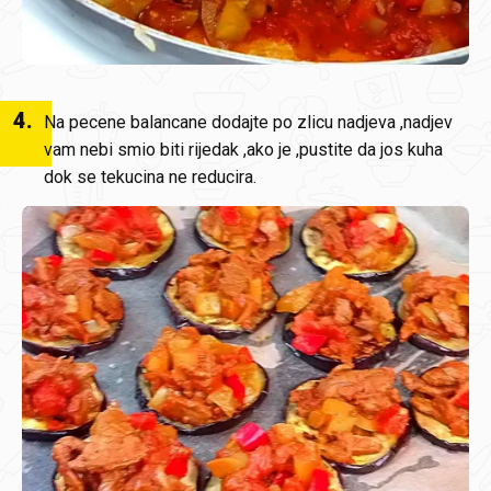
4
.
Na pecene balancane dodajte po zlicu nadjeva ,nadjev
vam nebi smio biti rijedak ,ako je ,pustite da jos kuha
dok se tekucina ne reducira.