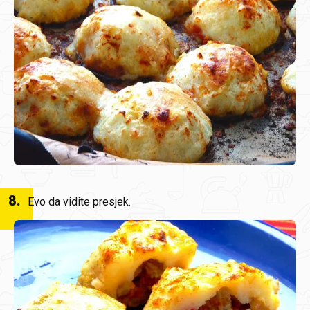
8
.
Evo da vidite presjek.