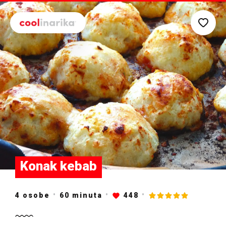
Preskoči na glavni sadržaj
Konak kebab
4 osobe
60
minuta
448