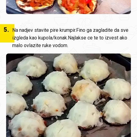
5
.
Na nadjev stavite pire krumpir.Fino ga zagladite da sve
izgleda kao kupola/konak.Najlakse ce te to izvest ako
malo ovlazite ruke vodom.