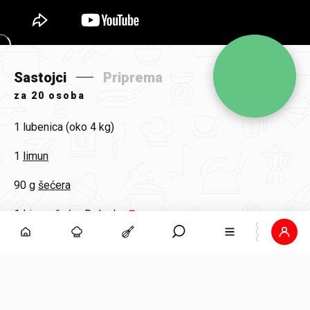
Sastojci
Priprema
za
20 osoba
1
lubenica (oko 4 kg)
1
limun
90 g
šećera
1
Limun šećer Dolcela
nekoliko grančica
svježe metvice
100 ml
konjaka
oko 500 ml
vodke