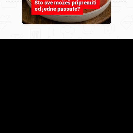
Što sve možeš pripremiti
od jedne passate?