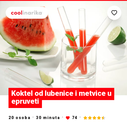
Preskoči na glavni sadržaj
Koktel od lubenice i metvice u
epruveti
20 osoba
30
minuta
74