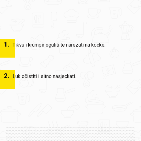
1
.
Tikvu i krumpir oguliti te narezati na kocke.
2
.
Luk očistiti i sitno nasjeckati.