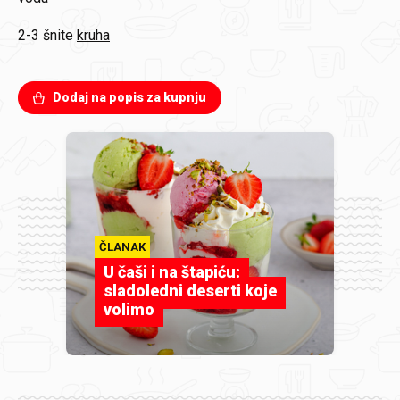
2-3 šnite
kruha
Dodaj na popis za kupnju
ČLANAK
U čaši i na štapiću:
sladoledni deserti koje
volimo