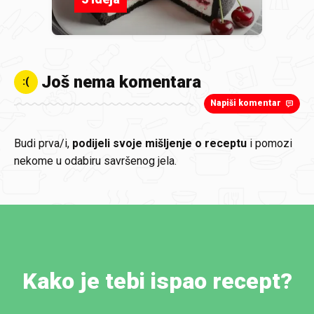
Još nema komentara
:(
Napiši komentar
Budi prva/i,
podijeli svoje mišljenje o receptu
i pomozi
nekome u odabiru savršenog jela.
Kako je tebi ispao recept?