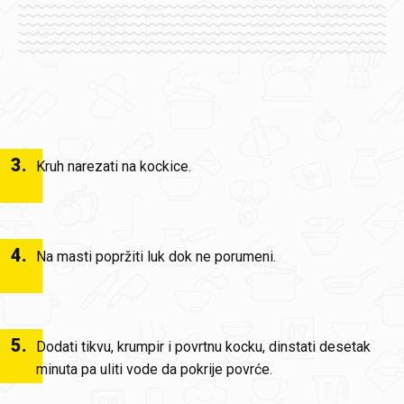
3
.
Kruh narezati na kockice.
4
.
Na masti popržiti luk dok ne porumeni.
5
.
Dodati tikvu, krumpir i povrtnu kocku, d
instati desetak
minuta pa uliti vode da pokrije povrće.