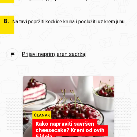
8
.
Na tavi popržiti kockice kruha i poslužiti uz krem juhu.
Prijavi neprimjeren sadržaj
ČLANAK
Kako napraviti savršen
cheesecake? Kreni od ovih
5 ideja