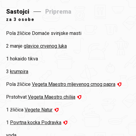
Sastojci
Priprema
za
3 osobe
Pola žličice
Domaće svinjske masti
2 manje
glavice crvenog luka
1
hokaido tikva
3
krumpira
Pola žličice
Vegeta Maestro mljevenog crnog papra
Prstohvat
Vegeta Maestro chilija
1 žličica
Vegete Natur
1
Povrtna kocka Podravka
voda