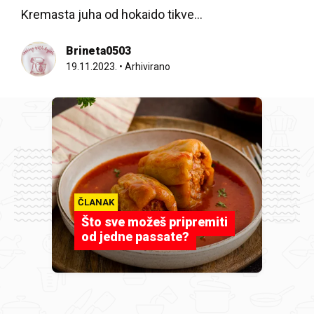
Kremasta juha od hokaido tikve...
Brineta0503
19.11.2023.
•
Arhivirano
ČLANAK
Što sve možeš pripremiti
od jedne passate?