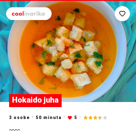
Preskoči na glavni sadržaj
Hokaido juha
3 osobe
50
minuta
5