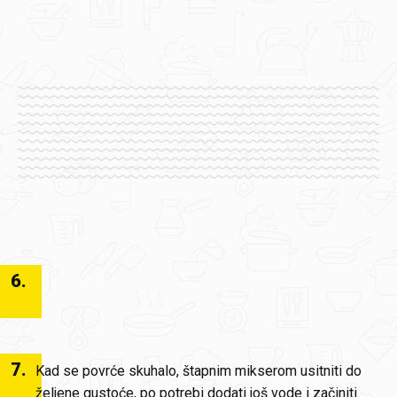
6
.
7
.
Kad se povrće skuhalo, štapnim mikserom usitniti do
željene gustoće, po potrebi dodati još vode i začiniti.