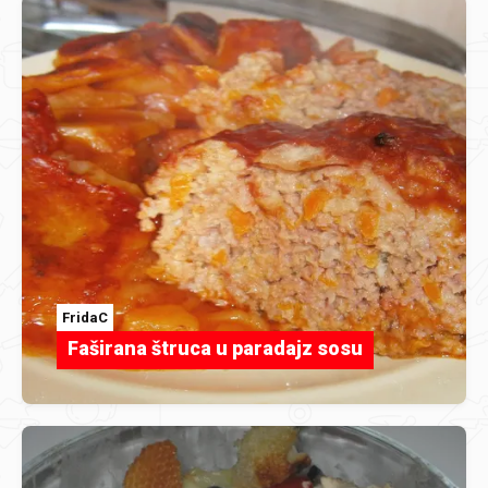
FridaC
Faširana štruca u paradajz sosu