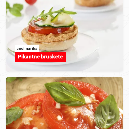
coolinarika
Pikantne bruskete