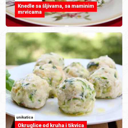
Knedle sa šljivama, sa maminim
mrvicama
unikatica
Okruglice od kruha i tikvica