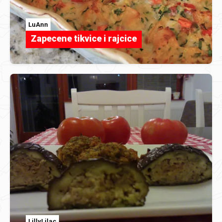
LuAnn
Zapecene tikvice i rajcice
LillyLilac