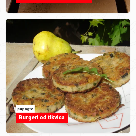
pupagtz
Burgeri od tikvica