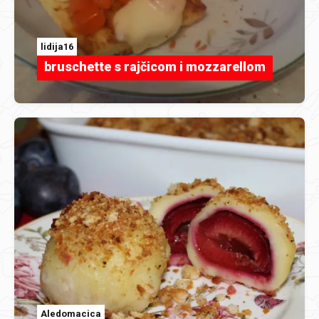
lidija16
bruschette s rajčicom i mozzarellom
Aledomacica