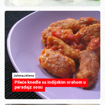
JelenaJelena
Pileće knedle sa indijskim orahom u
paradajz sosu