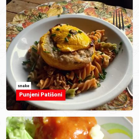
snake
Punjeni Patišoni