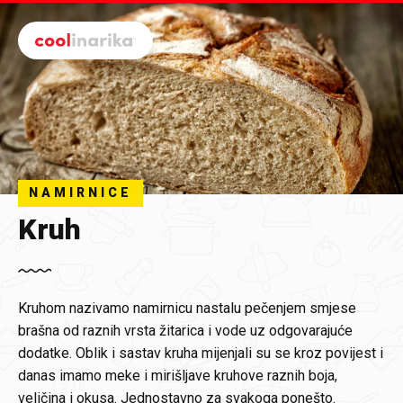
Preskoči na glavni sadržaj
NAMIRNICE
Kruh
Kruhom nazivamo namirnicu nastalu pečenjem smjese
brašna od raznih vrsta žitarica i vode uz odgovarajuće
dodatke. Oblik i sastav kruha mijenjali su se kroz povijest i
danas imamo meke i mirišljave kruhove raznih boja,
veličina i okusa. Jednostavno za svakoga ponešto.