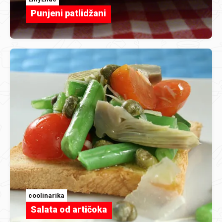
Punjeni patlidžani
coolinarika
Salata od artičoka