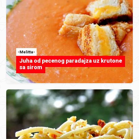
-Melitta-
Juha od pecenog paradajza uz krutone
sa sirom