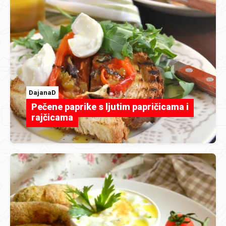
DajanaD
Pečene paprike s ljutim papričicama i
rajčicama