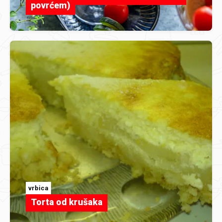
povrćem)
vrbica
Torta od krušaka