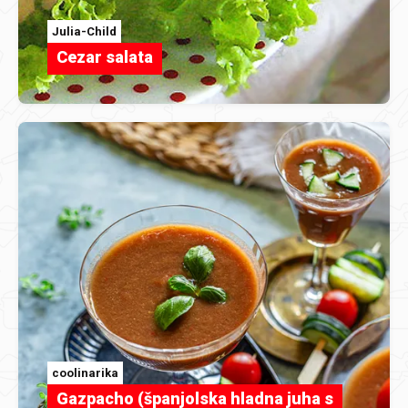
Julia-Child
Cezar salata
coolinarika
Gazpacho (španjolska hladna juha s