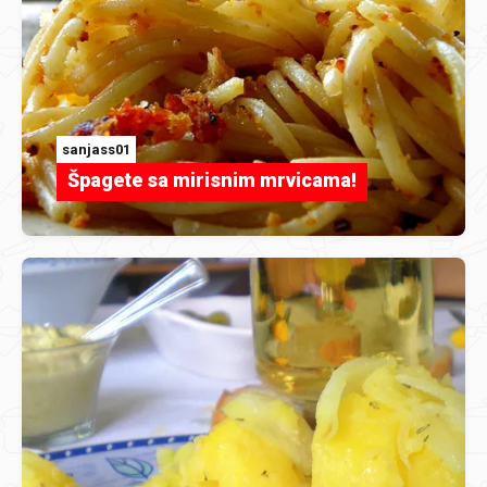
sanjass01
Špagete sa mirisnim mrvicama!