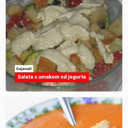
DajanaD
Salata s umakom od jogurta