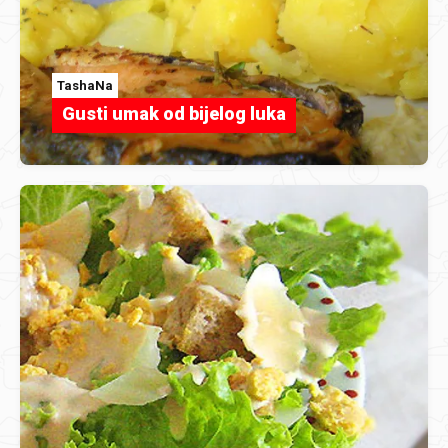
TashaNa
Gusti umak od bijelog luka