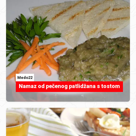
Medo22
Namaz od pečenog patlidžana s tostom