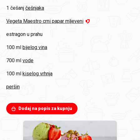
1 češanj
češnjaka
Vegeta Maestro crni papar mljeveni
estragon u prahu
100 ml
bijelog vina
700 ml
vode
100 ml
kiselog vrhnja
peršin
Dodaj na popis za kupnju