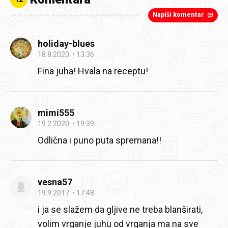
Napiši komentar
holiday-blues
18.8.2020.
13:36
Fina juha! Hvala na receptu!
mimi555
19.2.2020.
19:39
Odlična i puno puta spremana!!
vesna57
19.9.2017.
17:48
i ja se slažem da gljive ne treba blanširati,
volim vrganje juhu od vrganja ma na sve