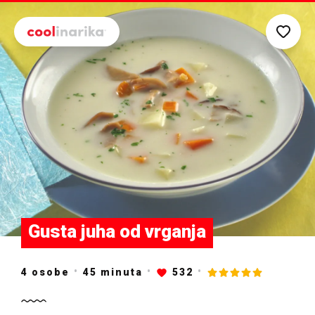
Preskoči na glavni sadržaj
Gusta juha od vrganja
4 osobe
45
minuta
532