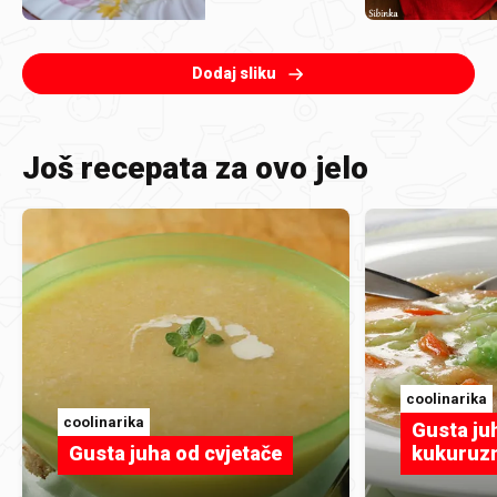
Dodaj sliku
Još recepata za ovo jelo
coolinarika
coolinarika
Gusta juh
Gusta juha od cvjetače
kukuruzn