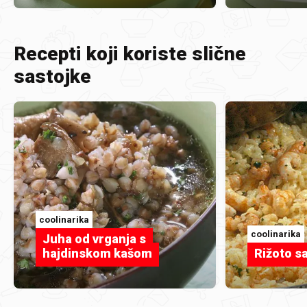
Recepti koji koriste slične
sastojke
coolinarika
coolinarika
Juha od vrganja s
hajdinskom kašom
Rižoto s