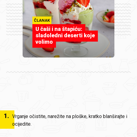
ČLANAK
U čaši i na štapiću:
sladoledni deserti koje
volimo
1
.
Vrganje očistite, narežite na ploške, kratko blanširajte i
ocijedite.