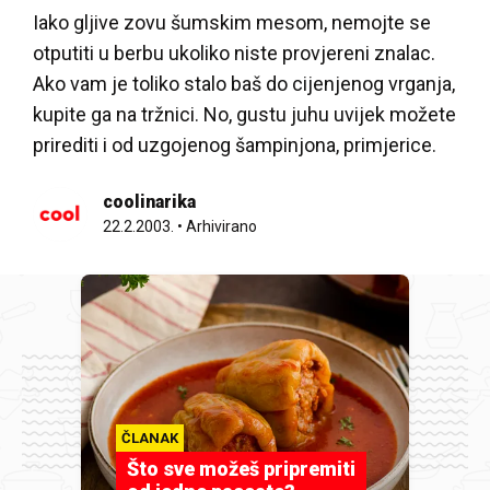
Iako gljive zovu šumskim mesom, nemojte se
otputiti u berbu ukoliko niste provjereni znalac.
Ako vam je toliko stalo baš do cijenjenog vrganja,
kupite ga na tržnici. No, gustu juhu uvijek možete
prirediti i od uzgojenog šampinjona, primjerice.
coolinarika
22.2.2003.
•
Arhivirano
ČLANAK
Što sve možeš pripremiti