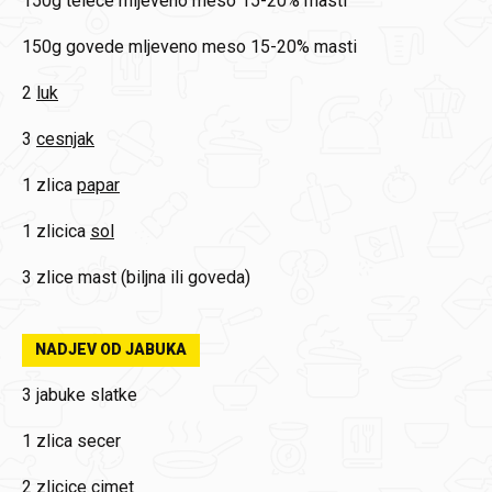
150g
telece mljeveno meso 15-20% masti
150g
govede mljeveno meso 15-20% masti
2
luk
3
cesnjak
1 zlica
papar
1 zlicica
sol
3 zlice
mast (biljna ili goveda)
NADJEV OD JABUKA
3
jabuke slatke
1 zlica
secer
2 zlicice
cimet