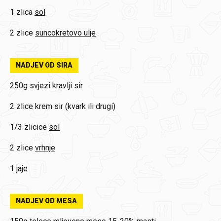
1 zlica
sol
2 zlice
suncokretovo ulje
NADJEV OD SIRA
250g
svjezi kravlji sir
2 zlice
krem sir (kvark ili drugi)
1/3 zlicice
sol
2 zlice
vrhnje
1
jaje
NADJEV OD MESA