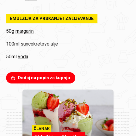
EMULZIJA ZA PRSKANJE I ZALIJEVANJE
50g
margarin
100ml
suncokretovo ulje
50ml
voda
Dodaj na popis za kupnju
ČLANAK