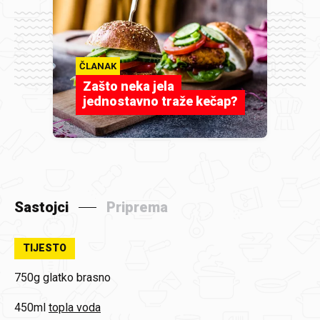
ČLANAK
Zašto neka jela
jednostavno traže kečap?
Sastojci
Priprema
TIJESTO
750g
glatko brasno
450ml
topla voda