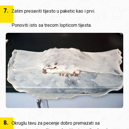
7
.
Zatim presaviti tijesto u paketic kao i prvi.
Ponoviti isto sa trecom lopticom tijesta.
8
.
Okruglu tavu za pecenje dobro premazati sa