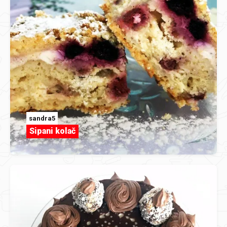
sandra5
Sipani kolač