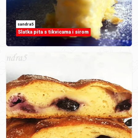
sandra5
Slatka pita s tikvicama i sirom