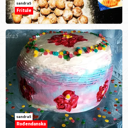
sandra5
Fritule
sandra5
Rođendanska