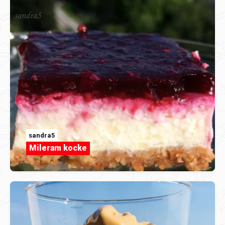
sandra5
Mileram kocke