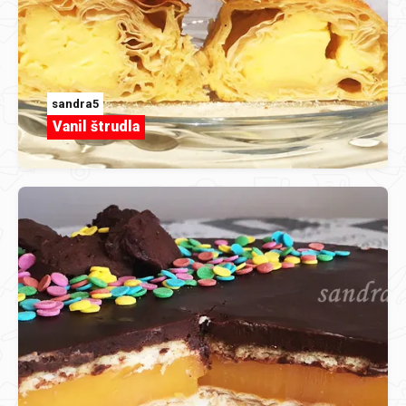
sandra5
Vanil štrudla