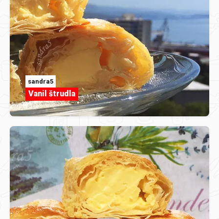
sandra5
Vanil štrudla