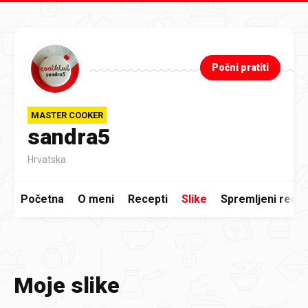
Preskoči na glavni sadržaj
Počni pratiti
MASTER COOKER
sandra5
Hrvatska
Početna
O meni
Recepti
Slike
Spremljeni recep
Moje slike