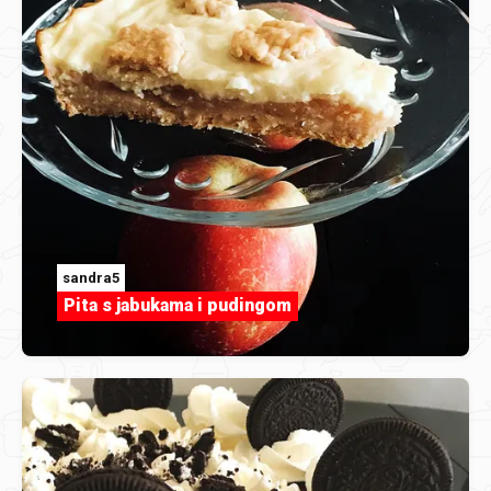
sandra5
Pita s jabukama i pudingom