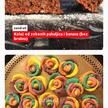
sandra5
Kolač od zobenih pahuljica i banana (bez
brašna)