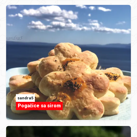
sandra5
Pogačice sa sirom