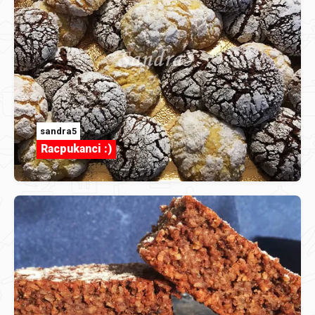
sandra5
Racpukanci :)