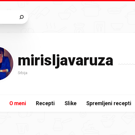
mirisljavaruza
Srbija
O meni
Recepti
Slike
Spremljeni recepti