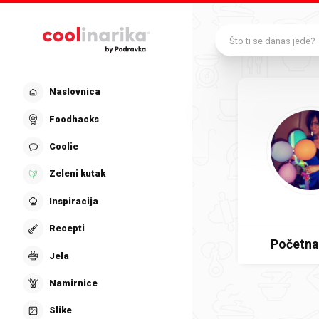
Preskoči na glavni sadržaj
Što ti se danas jede?
Naslovnica
Foodhacks
Coolie
Zeleni kutak
Inspiracija
Recepti
Početna
Jela
Namirnice
Slike