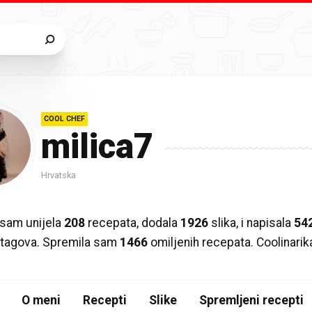
COOL CHEF
milica7
Hrvatska
sam unijela
208
recepata, dodala
1926
slika, i napisala
54
ih tagova. Spremila sam
1466
omiljenih recepata. Coolinari
O meni
Recepti
Slike
Spremljeni recepti