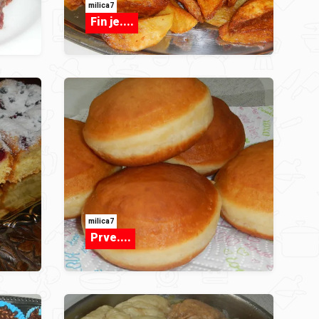
milica7
Fin je....
milica7
Prve....