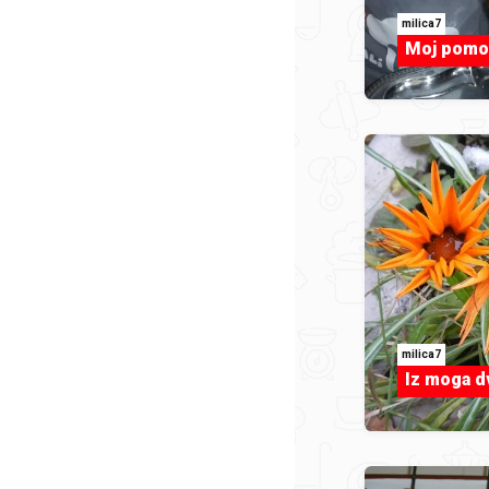
milica7
Moj pomoć
milica7
Iz moga dv