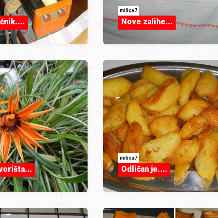
milica7
nik....
Nove zalihe...
milica7
orišta...
Odličan je....