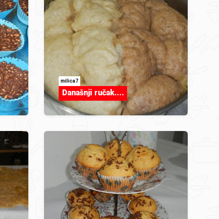
milica7
Današnji ručak....