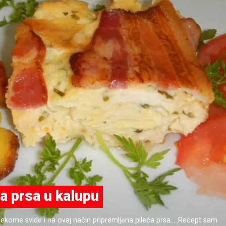
a prsa u kalupu
kome svide i na ovaj način pripremljena pileća prsa.....Recept sam