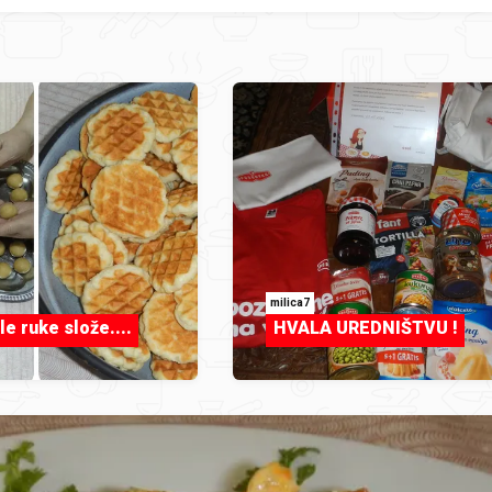
milica7
e ruke slože....
HVALA UREDNIŠTVU !