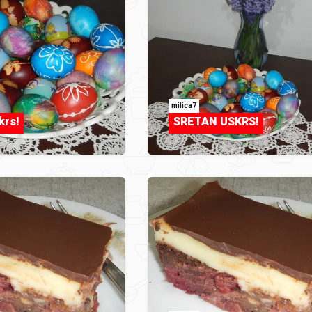
milica7
krs!
SRETAN USKRS!