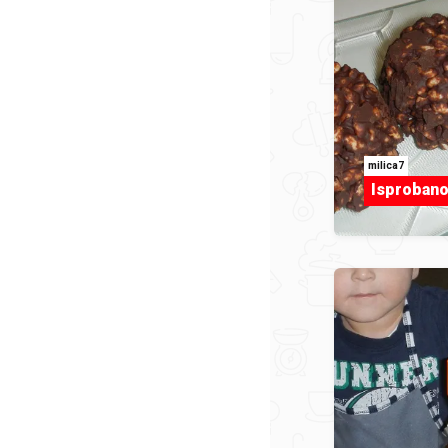
milica7
Isprobano