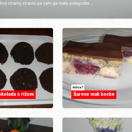
noj stranoj stranici pa sam ga malo prilagodila....
milica7
kolada s rižom
Šarene mak kocke