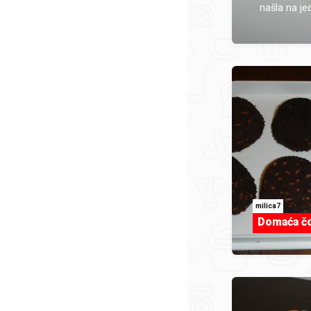
našla na jed
milica7
Domaća čo