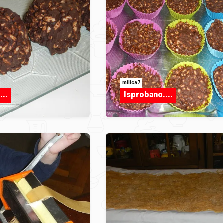
milica7
...
Isprobano....