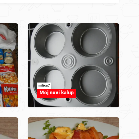
milica7
Moj novi kalup