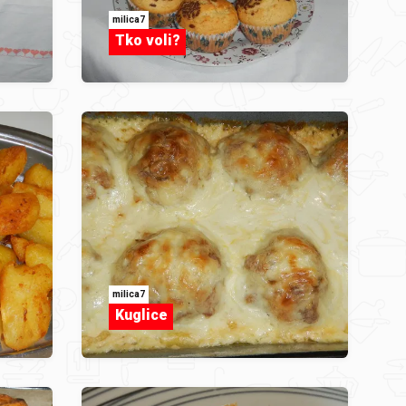
milica7
Tko voli?
milica7
Kuglice