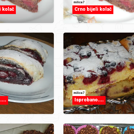
milica7
i kolač
Crno bijeli kolač
milica7
...
Isprobano....