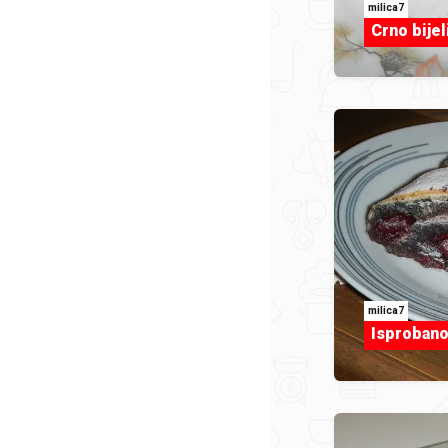
milica7
Crno bijel
milica7
Isprobano.