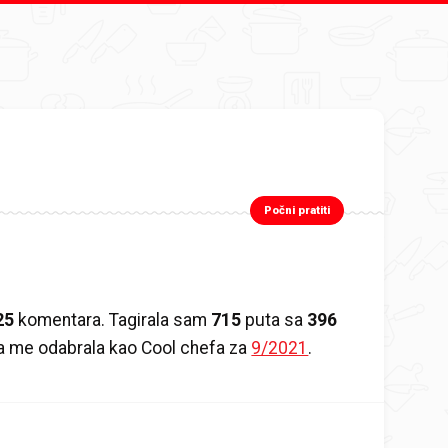
Počni pratiti
25
komentara. Tagirala sam
715
puta sa
396
ka me odabrala kao Cool chefa za
9/2021
.