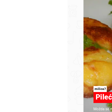
milica7
Pileć
Možda se ne