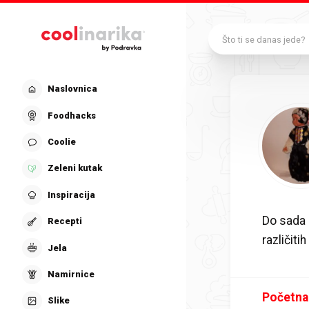
Preskoči na glavni sadržaj
Što ti se danas jede?
Naslovnica
Foodhacks
Coolie
Zeleni kutak
Inspiracija
Do sada 
Recepti
različit
Jela
Namirnice
Početna
Slike