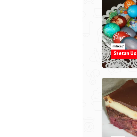
milica7
Sretan Us