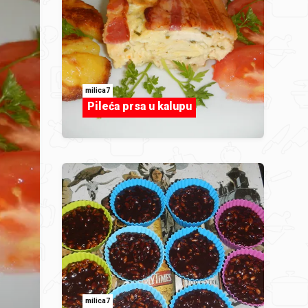
milica7
Pileća prsa u kalupu
milica7