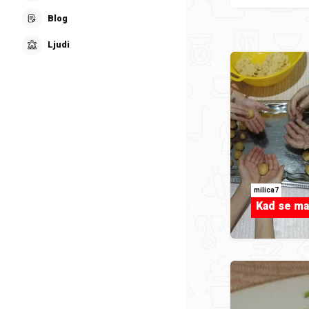
Blog
Ljudi
milica7
Kad se mal