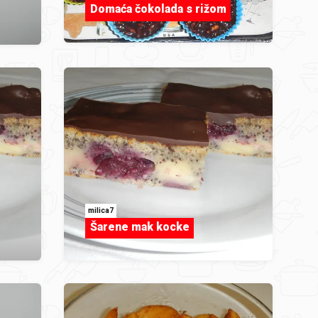
Domaća čokolada s rižom
milica7
Šarene mak kocke