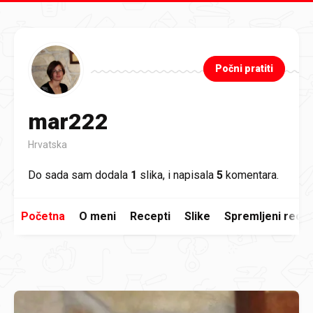
Preskoči na glavni sadržaj
Počni pratiti
mar222
Hrvatska
Do sada sam dodala
1
slika, i napisala
5
komentara.
Početna
O meni
Recepti
Slike
Spremljeni recep