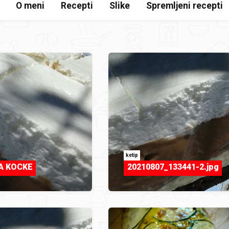
O meni
Recepti
Slike
Spremljeni recepti
ketip
A KOCKE
20210807_133441-2.jpg