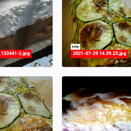
ketip
133441-2.jpg
2021-07-29 14.39.23.jpg