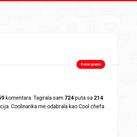
Počni pratiti
59
komentara. Tagirala sam
724
puta sa
214
cija. Coolinarika me odabrala kao Cool chefa