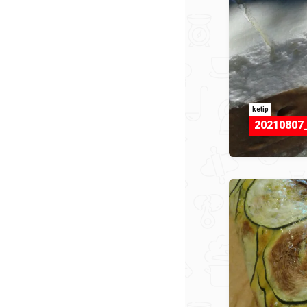
ketip
20210807_