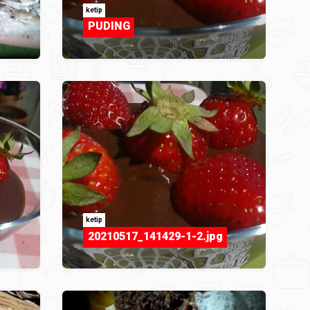
ketip
PUDING
ketip
20210517_141429-1-2.jpg