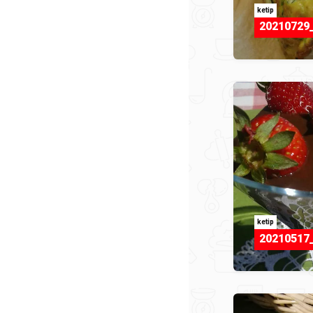
ketip
20210729_
ketip
20210517_