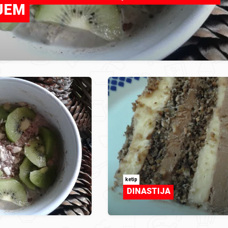
IJEM
ketip
DINASTIJA