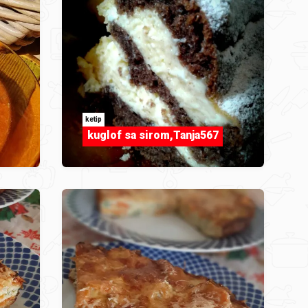
ketip
kuglof sa sirom,Tanja567