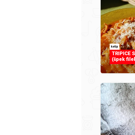
ketip
TRIPICE
(špek file