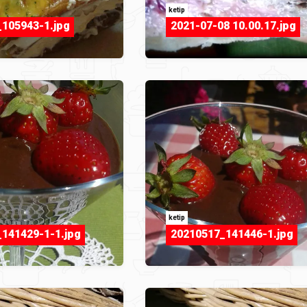
ketip
105943-1.jpg
2021-07-08 10.00.17.jpg
ketip
141429-1-1.jpg
20210517_141446-1.jpg