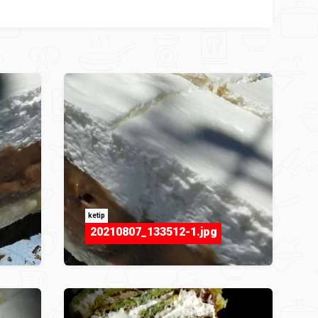
ketip
20210807_133512-1.jpg