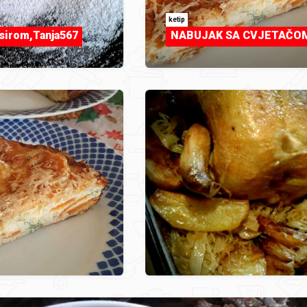
ketip
 sirom,Tanja567
NABUJAK SA CVJETAČO