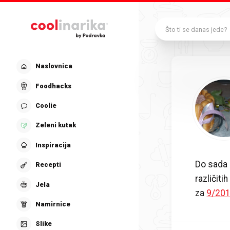
Preskoči na glavni sadržaj
Što ti se danas jede?
Naslovnica
Foodhacks
Coolie
Zeleni kutak
Inspiracija
Do sada 
Recepti
različit
Jela
za
9/20
Namirnice
Slike