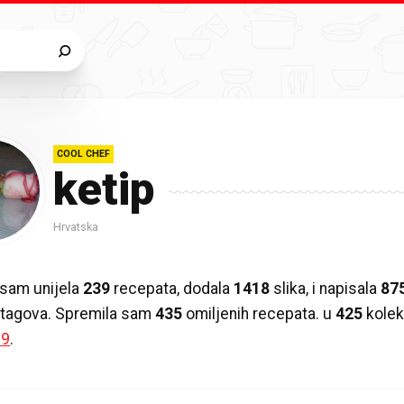
COOL CHEF
ketip
Hrvatska
sam unijela
239
recepata, dodala
1418
slika, i napisala
87
ih tagova. Spremila sam
435
omiljenih recepata. u
425
kolek
19
.