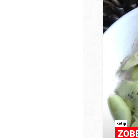
ketip
ZOB