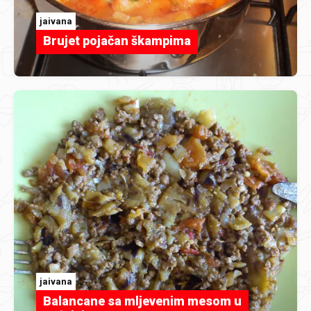
jaivana
Brujet pojačan škampima
jaivana
Balancane sa mljevenim mesom u