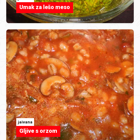
Umak za lešo meso
jaivana
Gljive s orzom