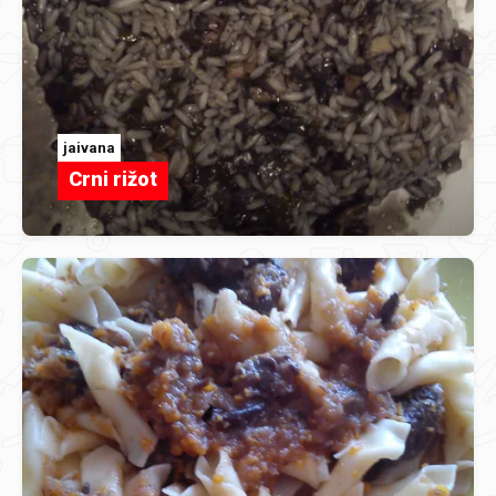
jaivana
Crni rižot