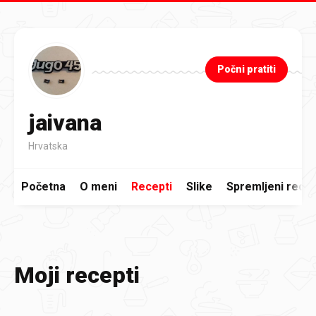
Preskoči na glavni sadržaj
Počni pratiti
jaivana
Hrvatska
Početna
O meni
Recepti
Slike
Spremljeni recep
Moji recepti