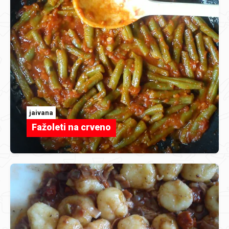
jaivana
Fažoleti na crveno