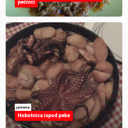
pećnici
jaivana
Hobotnica ispod peke