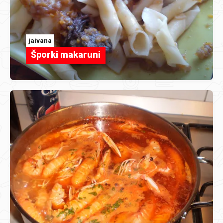
jaivana
Šporki makaruni