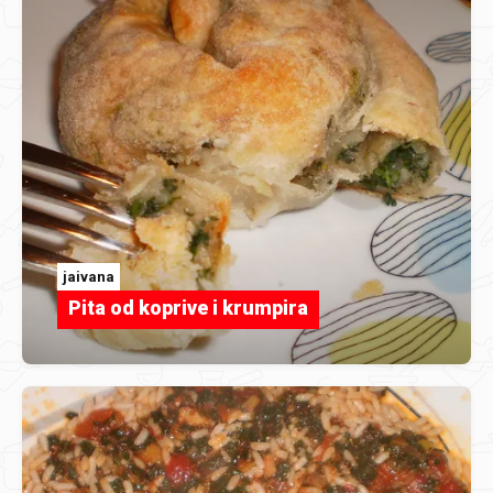
jaivana
Pita od koprive i krumpira