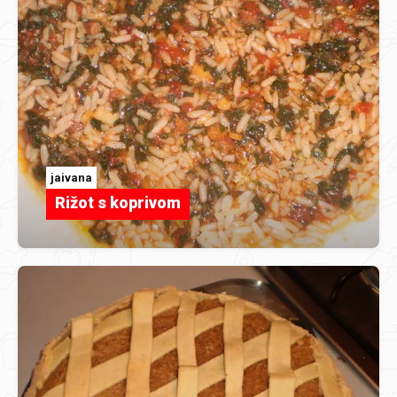
jaivana
Rižot s koprivom