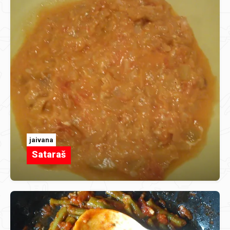
jaivana
Sataraš