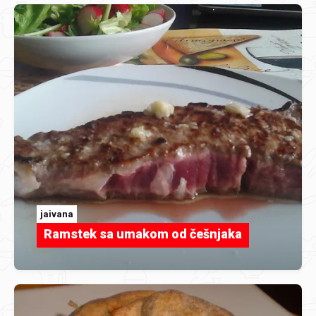
jaivana
Ramstek sa umakom od češnjaka