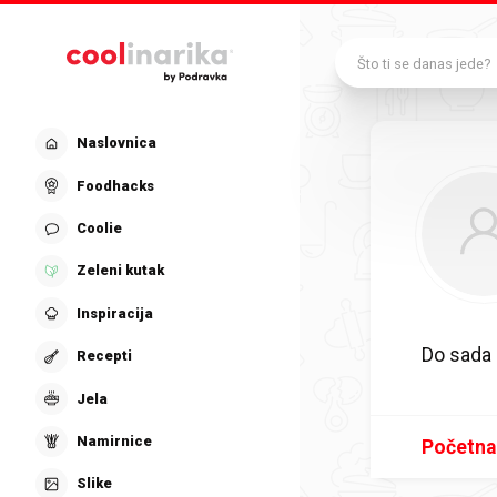
Preskoči na glavni sadržaj
Što ti se danas jede?
Naslovnica
Foodhacks
Coolie
Zeleni kutak
Inspiracija
Do sada 
Recepti
Jela
Namirnice
Početna
Slike