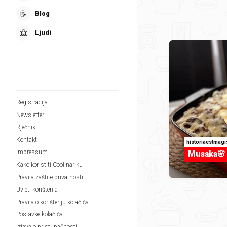
Blog
Ljudi
Registracija
Newsletter
Rječnik
Kontakt
historiaestmagi
Impressum
Musaka🌸
Kako koristiti Coolinariku
Pravila zaštite privatnosti
Uvjeti korištenja
Pravila o korištenju kolačića
Postavke kolačića
Izjava o pristupačnosti