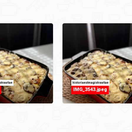
stravitae
historiaestmagistravitae
IMG_3543.jpeg