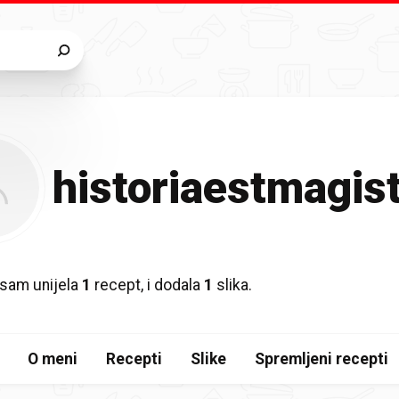
historiaestmagist
sam unijela
1
recept, i dodala
1
slika.
O meni
Recepti
Slike
Spremljeni recepti