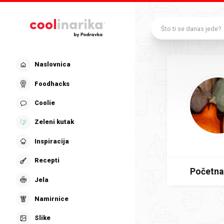
Preskoči na glavni sadržaj
Što ti se danas jede?
Naslovnica
Foodhacks
Coolie
Zeleni kutak
Inspiracija
Recepti
Početna
Jela
Namirnice
Slike