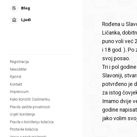
Blog
Ljudi
Rođena u Slavon
Ličanka, dobit
puno voli već 2
i 18 god. ). Po
svoj posao.
Registracija
Tri i pol godin
Newsletter
Slavoniji, stva
Rječnik
potvrđeno je d
Kontakt
za istog čovje
Impressum
Kako koristiti Coolinariku
Imamo dvije ve
Pravila zaštite privatnosti
godine napisati
Uvjeti korištenja
jako volim svo
Pravila o korištenju kolačića
Postavke kolačića
Izjava o pristupačnosti