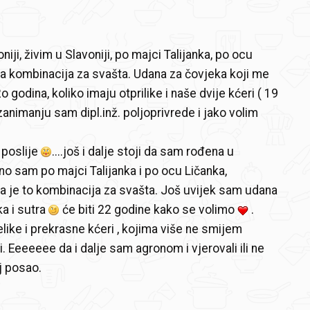
iji, živim u Slavoniji, po majci Talijanka, po ocu
na kombinacija za svašta. Udana za čovjeka koji me
o godina, koliko imaju otprilike i naše dvije kćeri ( 19
 zanimanju sam dipl.inž. poljoprivrede i jako volim
e poslije
....još i dalje stoji da sam rođena u
rno sam po majci Talijanka i po ocu Ličanka,
a je to kombinacija za svašta. Još uvijek sam udana
ka i sutra
će biti 22 godine kako se volimo
.
like i prekrasne kćeri , kojima više ne smijem
. Eeeeeee da i dalje sam agronom i vjerovali ili ne
j posao.