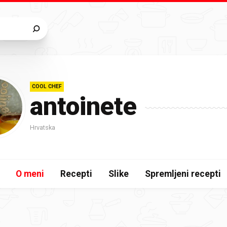
COOL CHEF
antoinete
Hrvatska
O meni
Recepti
Slike
Spremljeni recepti