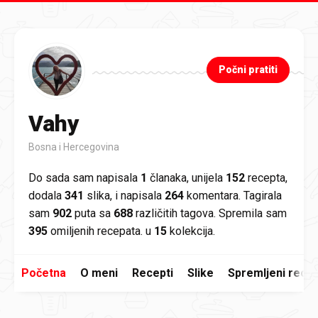
Preskoči na glavni sadržaj
Počni pratiti
Vahy
Bosna i Hercegovina
Do sada sam napisala
1
članaka, unijela
152
recepta,
dodala
341
slika, i napisala
264
komentara. Tagirala
sam
902
puta sa
688
različitih tagova. Spremila sam
395
omiljenih recepata. u
15
kolekcija.
Početna
O meni
Recepti
Slike
Spremljeni recep