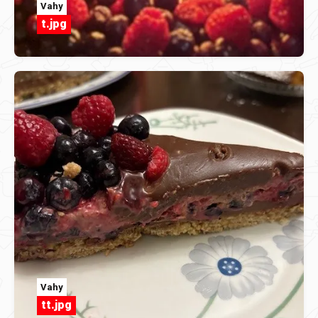
Vahy
t.jpg
Vahy
tt.jpg