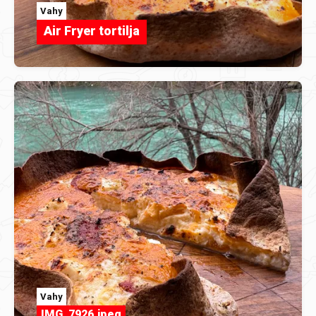
Vahy
Air Fryer tortilja
Vahy
IMG_7926.jpeg