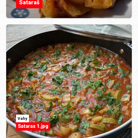
Sataraš
Vahy
Sataras 1.jpg