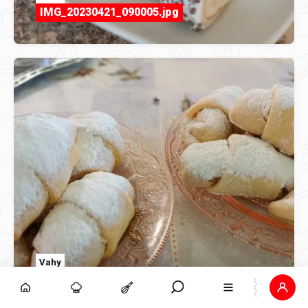
IMG_20230421_090005.jpg
Vahy
Najbolje slatke kiflice