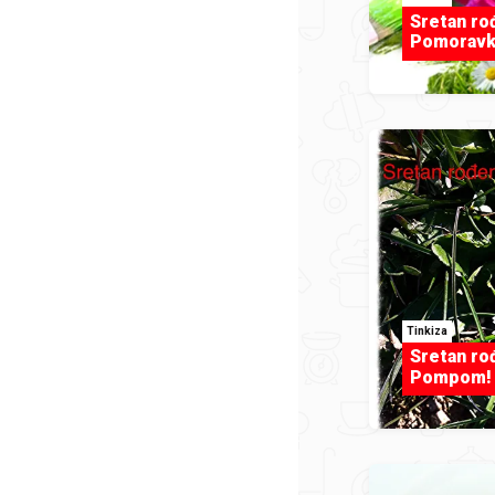
Sretan ro
Pomoravk
Tinkiza
Sretan ro
Pompom!