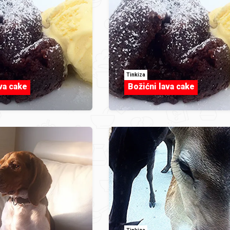
Tinkiza
va cake
Božićni lava cake