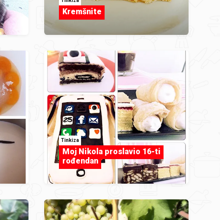
Tinkiza
Kremšnite
Tinkiza
Moj Nikola proslavio 16-ti
rođendan