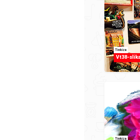
Tinkiza
Vt38-slik
Tinkiza