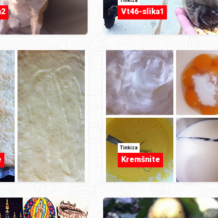
Tinkiza
a2
Vt46-slika1
Tinkiza
e
Kremšnite