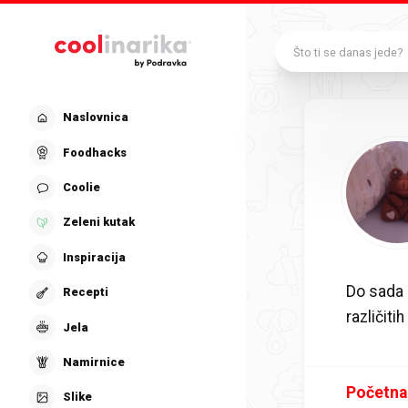
Preskoči na glavni sadržaj
Što ti se danas jede?
Naslovnica
Foodhacks
Coolie
Zeleni kutak
Inspiracija
Do sada 
Recepti
različit
Jela
Namirnice
Početna
Slike