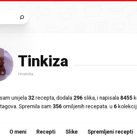
Tinkiza
Hrvatska
sam unijela
32
recepta, dodala
296
slika, i napisala
8455
k
ih tagova. Spremila sam
356
omiljenih recepata. u
6
kolekcij
O meni
Recepti
Slike
Spremljeni recepti