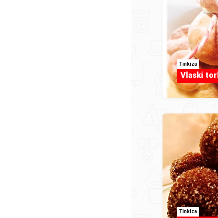
Tinkiza
Vlaski torb
Tinkiza