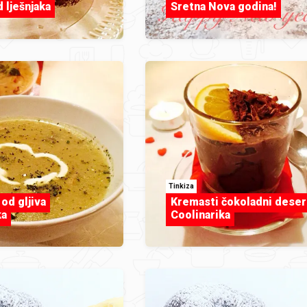
 lješnjaka
Sretna Nova godina!
Tinkiza
od gljiva
Kremasti čokoladni deser
ka
Coolinarika