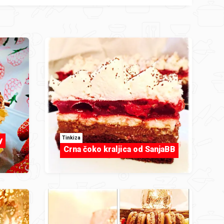
Tinkiza
y
Crna čoko kraljica od SanjaBB