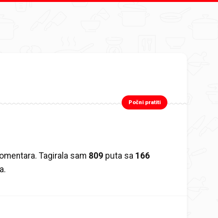
Počni pratiti
omentara. Tagirala sam
809
puta sa
166
a.