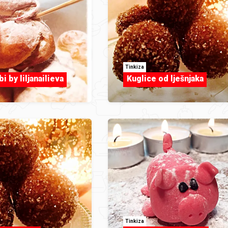
Tinkiza
i by liljanailieva
Kuglice od lješnjaka
Tinkiza