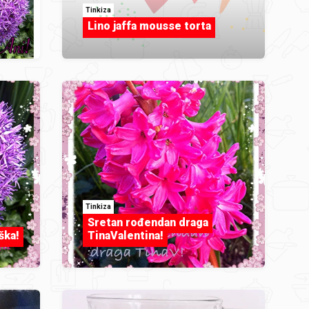
Tinkiza
Lino jaffa mousse torta
Tinkiza
Sretan rođendan draga
ška!
TinaValentina!