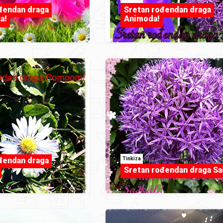
đendan draga
Sretan rođendan draga
a!
Animoda!
Tinkiza
đendan draga
Sretan rođendan draga Sa