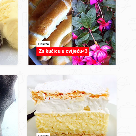
Tinkiza
Za kućicu u cvijeću<3