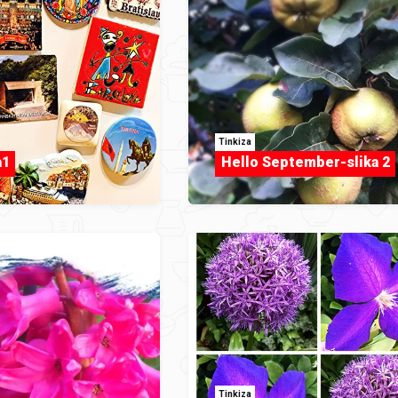
Tinkiza
a1
Hello September-slika 2
Tinkiza