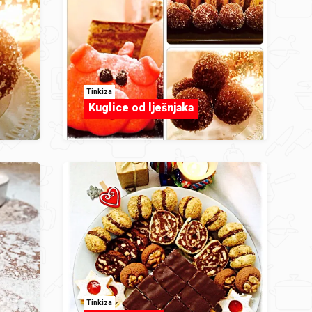
Tinkiza
Kuglice od lješnjaka
Tinkiza