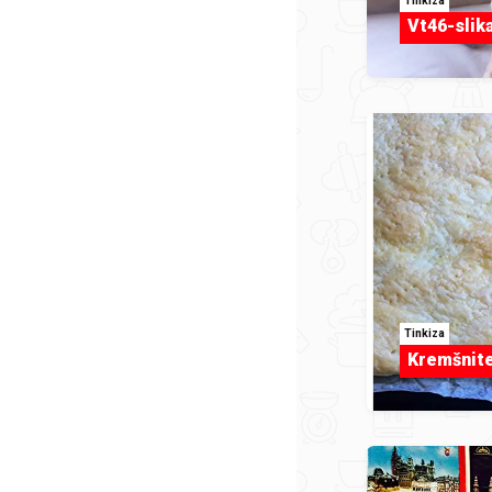
Tinkiza
Vt46-slik
Tinkiza
Kremšnit