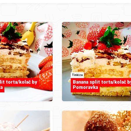
Tinkiza
it torta/kolač by
Banana split torta/kolač b
a
Pomoravka