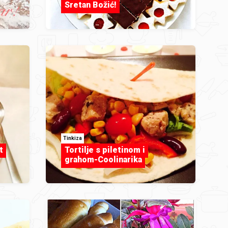
Sretan Božić!
Tinkiza
t
Tortilje s piletinom i
grahom-Coolinarika