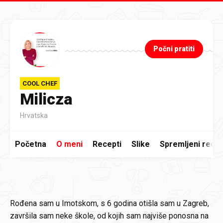
Preskoči na glavni sadržaj
Počni pratiti
COOL CHEF
Milicza
Hrvatska
Početna
O meni
Recepti
Slike
Spremljeni recep
Rođena sam u Imotskom, s 6 godina otišla sam u Zagreb,
završila sam neke škole, od kojih sam najviše ponosna na