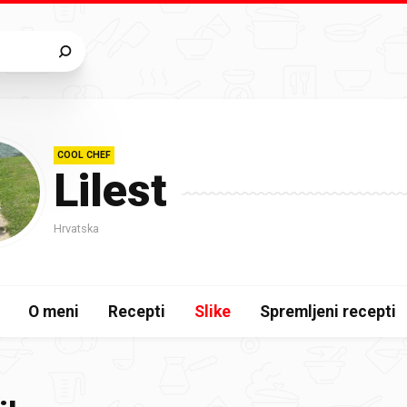
COOL CHEF
Lilest
Hrvatska
O meni
Recepti
Slike
Spremljeni recepti