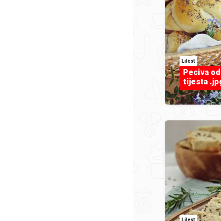
Lilest
Peciva od
tijesta .jp
Lilest