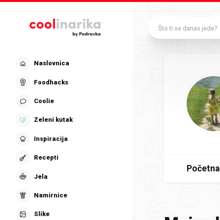
Preskoči na glavni sadržaj
Što ti se danas jede?
Naslovnica
Foodhacks
Coolie
Zeleni kutak
Inspiracija
Recepti
Početna
Jela
Namirnice
Slike