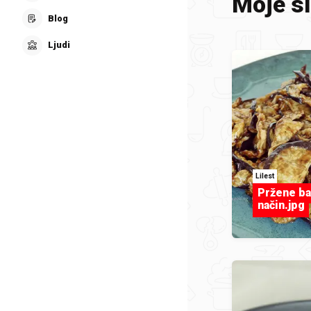
Moje sl
Blog
Ljudi
Lilest
Pržene ba
način.jpg