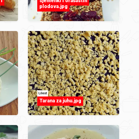
 i
sjemenki i orašastih
plodova.jpg
Lilest
Tarana za juhu.jpg