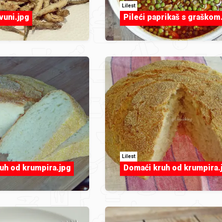
Lilest
vuni.jpg
Pileći paprikaš s graškom
Lilest
uh od krumpira.jpg
Domaći kruh od krumpira.