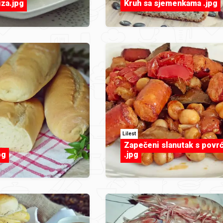
iza.jpg
Kruh sa sjemenkama .jpg
Lilest
Zapečeni slanutak s povr
pg
.jpg