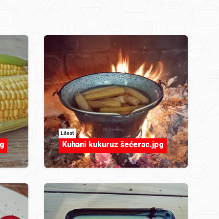
Lilest
pg
Kuhani kukuruz šećerac.jpg