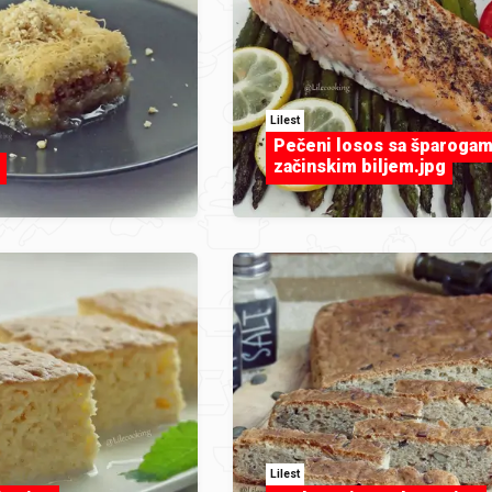
Lilest
Pečeni losos sa šparogam
začinskim biljem.jpg
Lilest