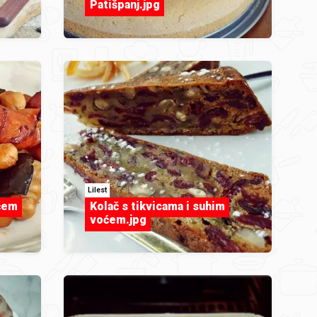
Patišpanj.jpg
Lilest
ćem
Kolač s tikvicama i suhim
voćem.jpg