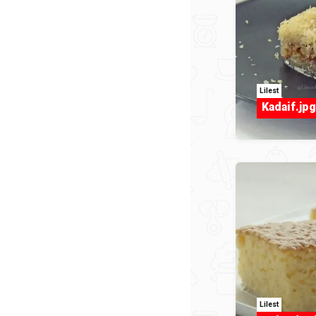
Lilest
Kadaif.jpg
Lilest