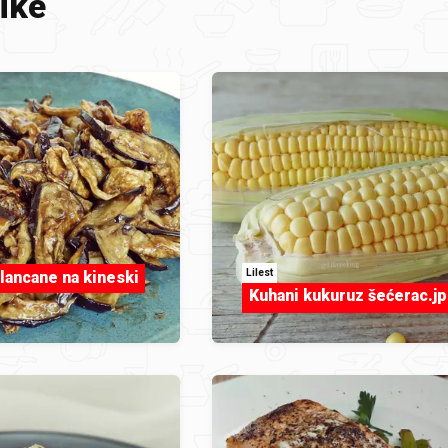
ike
Lilest
lancane na kineski
Kuhani kukuruz šećerac.j