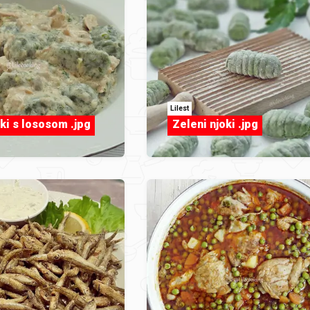
Lilest
ki s lososom .jpg
Zeleni njoki .jpg