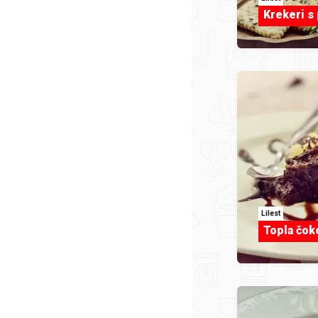
Krekeri s
Lilest
Topla čok