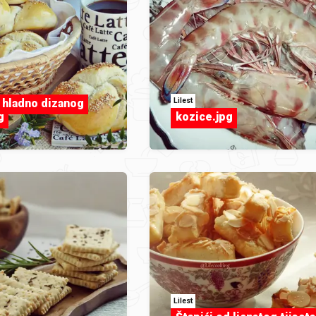
Lilest
 hladno dizanog
g
kozice.jpg
Lilest