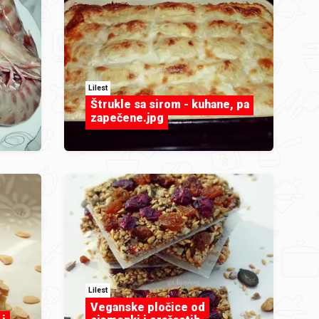
Lilest
Štrukle sa sirom - kuhane, pa
zapečene.jpg
Lilest
Veganske pločice od