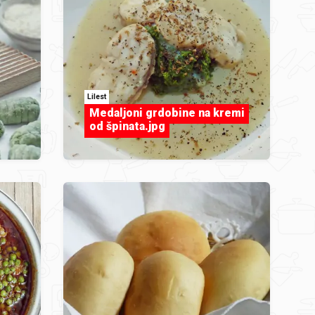
Lilest
Medaljoni grdobine na kremi
od špinata.jpg