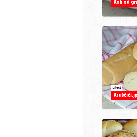
Koh od gr
Lilest
Kruščići.j