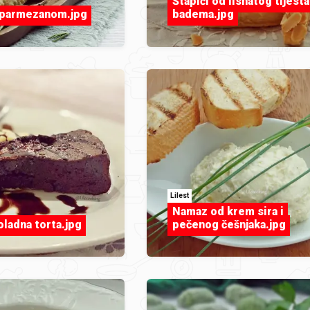
Štapići od lisnatog tijesta
 parmezanom.jpg
badema.jpg
Lilest
Namaz od krem sira i
oladna torta.jpg
pečenog češnjaka.jpg