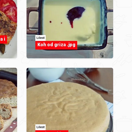
Lilest
a i
Koh od griza .jpg
Lilest