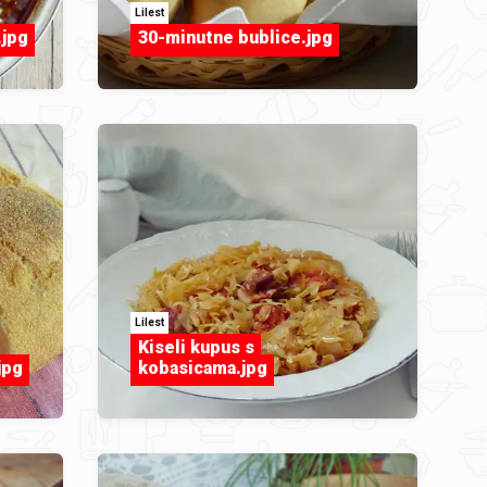
Lilest
.jpg
30-minutne bublice.jpg
Lilest
Kiseli kupus s
jpg
kobasicama.jpg