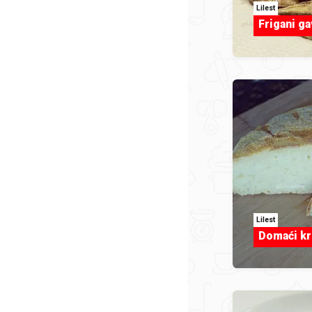
Lilest
Frigani ga
Lilest
Domaći kr