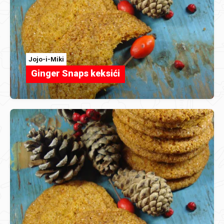
Jojo-i-Miki
Ginger Snaps keksići