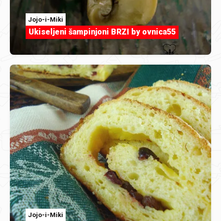
Jojo-i-Miki
Ukiseljeni šampinjoni BRZI by ovnica55
Jojo-i-Miki