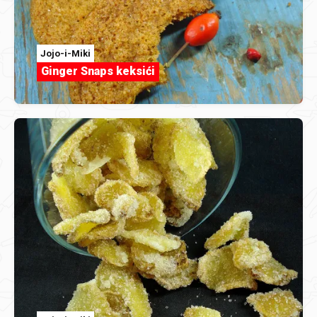
Jojo-i-Miki
Ginger Snaps keksići