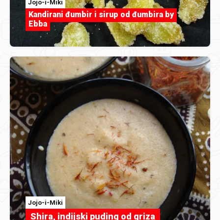
Jojo-i-Miki
Kandirani đumbir i sirup od đumbira by
Ebba
Jojo-i-Miki
Shira, indijski puding od griza