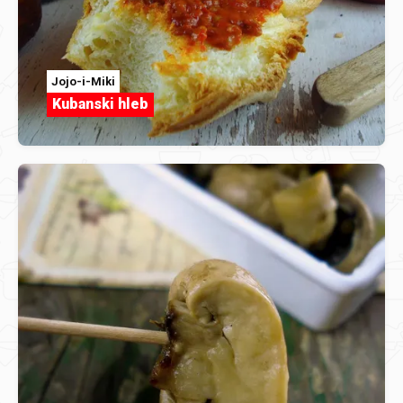
Jojo-i-Miki
Kubanski hleb