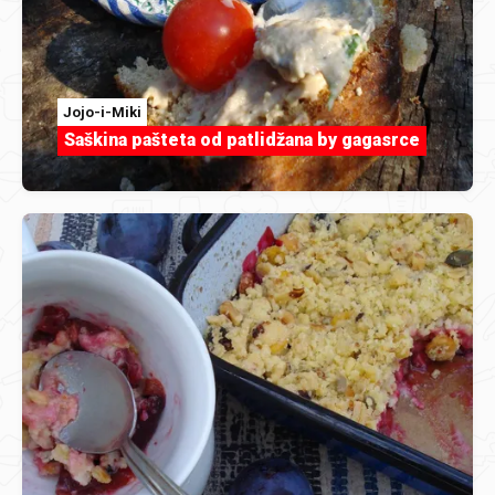
Jojo-i-Miki
Saškina pašteta od patlidžana by gagasrce