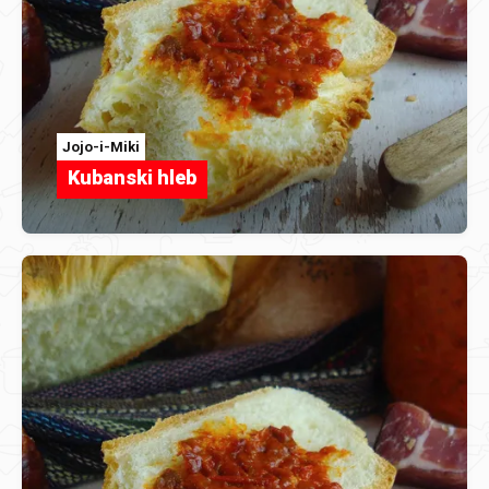
Jojo-i-Miki
Kubanski hleb