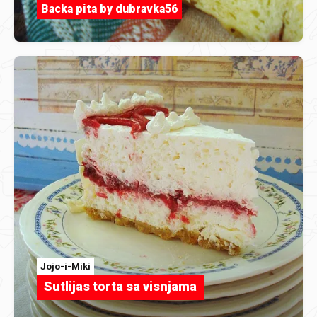
Backa pita by dubravka56
Jojo-i-Miki
Sutlijas torta sa visnjama