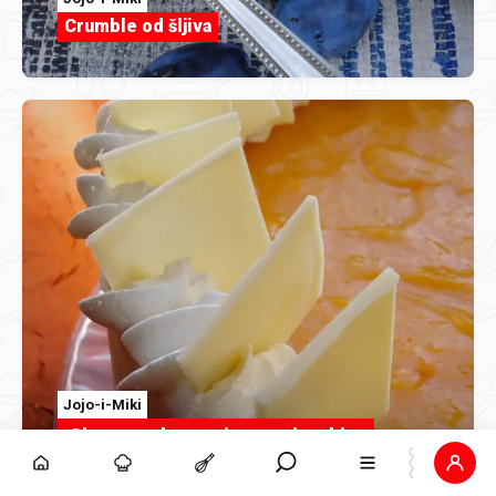
Crumble od šljiva
Jojo-i-Miki
Cheesecake sa vinogradarskim
breskvama i lešnikom