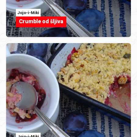
Jojo-i-Miki
Crumble od šljiva
Jojo-i-Miki