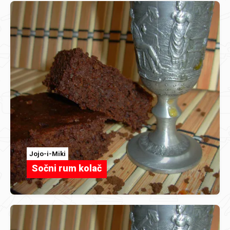
Jojo-i-Miki
Sočni rum kolač