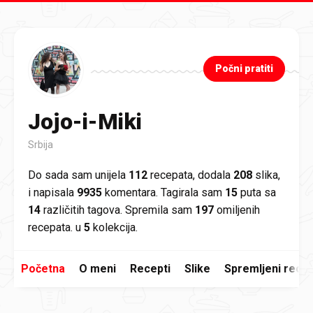
Preskoči na glavni sadržaj
Počni pratiti
Jojo-i-Miki
Srbija
Do sada sam unijela
112
recepata, dodala
208
slika,
i napisala
9935
komentara. Tagirala sam
15
puta sa
14
različitih tagova. Spremila sam
197
omiljenih
recepata. u
5
kolekcija.
Početna
O meni
Recepti
Slike
Spremljeni recep