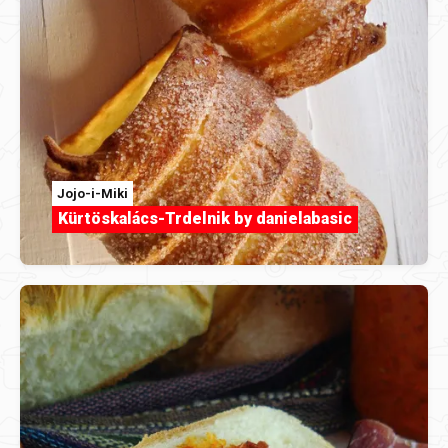
Jojo-i-Miki
Kürtöskalács-Trdelnik by danielabasic