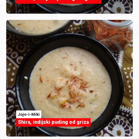
Jojo-i-Miki
Shira, indijski puding od griza