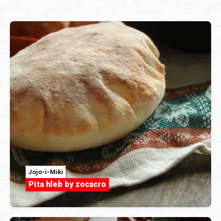
Jojo-i-Miki
Pita hleb by zocacro