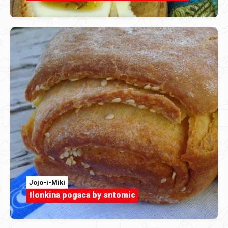
Jojo-i-Miki
Ilonkina pogaca by sntomic